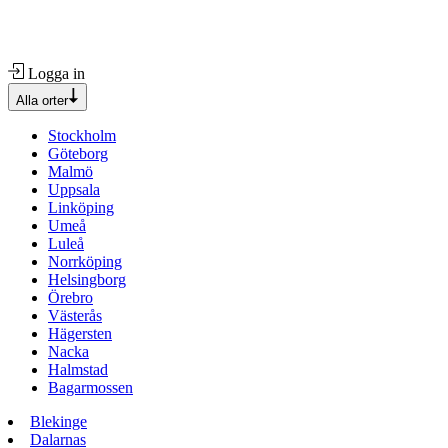
Logga in
Alla orter
Stockholm
Göteborg
Malmö
Uppsala
Linköping
Umeå
Luleå
Norrköping
Helsingborg
Örebro
Västerås
Hägersten
Nacka
Halmstad
Bagarmossen
Blekinge
Dalarnas