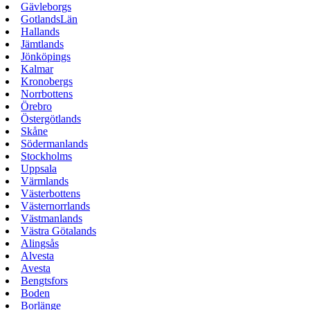
Gävleborgs
GotlandsLän
Hallands
Jämtlands
Jönköpings
Kalmar
Kronobergs
Norrbottens
Örebro
Östergötlands
Skåne
Södermanlands
Stockholms
Uppsala
Värmlands
Västerbottens
Västernorrlands
Västmanlands
Västra Götalands
Alingsås
Alvesta
Avesta
Bengtsfors
Boden
Borlänge