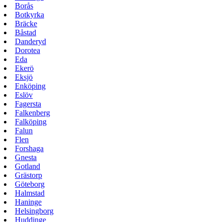
Borås
Botkyrka
Bräcke
Båstad
Danderyd
Dorotea
Eda
Ekerö
Eksjö
Enköping
Eslöv
Fagersta
Falkenberg
Falköping
Falun
Flen
Forshaga
Gnesta
Gotland
Grästorp
Göteborg
Halmstad
Haninge
Helsingborg
Huddinge