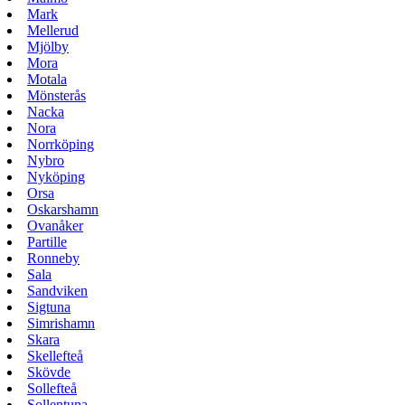
Mark
Mellerud
Mjölby
Mora
Motala
Mönsterås
Nacka
Nora
Norrköping
Nybro
Nyköping
Orsa
Oskarshamn
Ovanåker
Partille
Ronneby
Sala
Sandviken
Sigtuna
Simrishamn
Skara
Skellefteå
Skövde
Sollefteå
Sollentuna