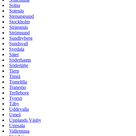
Solna
Sotenäs
Stenungsund
Stockholm
Strängnäs
Strömsund
Sundbyberg
Sundsvall
Svedala
Säter
Söderhamn
Södertälje
Tierp
Timrå
Tomelilla
Tranemo
Trelleborg
Tyresö
Täby
Uddevalla
Umeå
Upplands Väsby
Uppsala
Vallentuna