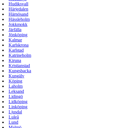
Hudiksvall
Härjedalen
Härnösand
Hässleholm
Jokkmokk
Järfälla
Jönköping
Kalmar
Karlskrona
Karlstad
Katrineholm
Kiruna
Kristianstad
Kungsbacka
Kungälv
Köping
Laholm
Leksand
Lidingö
Lidköping
Linköping
Ljusdal
Luleå
Lund
Malmö