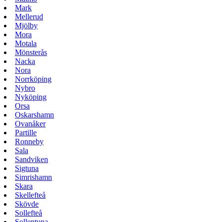
Mark
Mellerud
Mjölby
Mora
Motala
Mönsterås
Nacka
Nora
Norrköping
Nybro
Nyköping
Orsa
Oskarshamn
Ovanåker
Partille
Ronneby
Sala
Sandviken
Sigtuna
Simrishamn
Skara
Skellefteå
Skövde
Sollefteå
Sollentuna