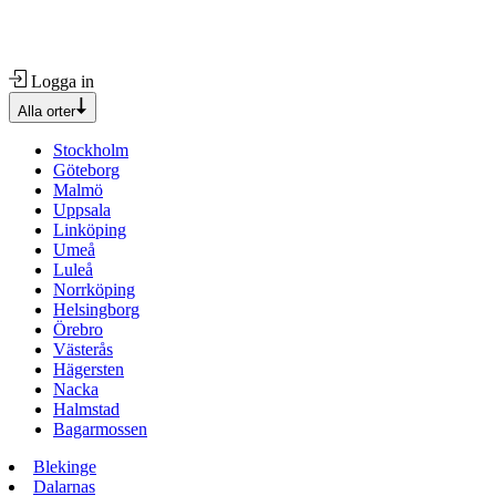
Logga in
Alla orter
Stockholm
Göteborg
Malmö
Uppsala
Linköping
Umeå
Luleå
Norrköping
Helsingborg
Örebro
Västerås
Hägersten
Nacka
Halmstad
Bagarmossen
Blekinge
Dalarnas