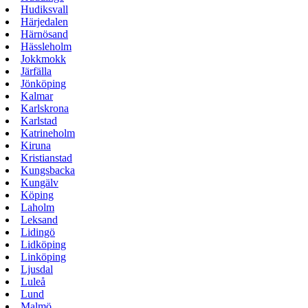
Hudiksvall
Härjedalen
Härnösand
Hässleholm
Jokkmokk
Järfälla
Jönköping
Kalmar
Karlskrona
Karlstad
Katrineholm
Kiruna
Kristianstad
Kungsbacka
Kungälv
Köping
Laholm
Leksand
Lidingö
Lidköping
Linköping
Ljusdal
Luleå
Lund
Malmö