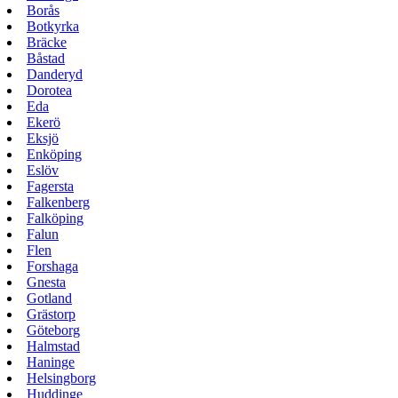
Borås
Botkyrka
Bräcke
Båstad
Danderyd
Dorotea
Eda
Ekerö
Eksjö
Enköping
Eslöv
Fagersta
Falkenberg
Falköping
Falun
Flen
Forshaga
Gnesta
Gotland
Grästorp
Göteborg
Halmstad
Haninge
Helsingborg
Huddinge