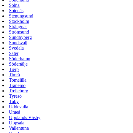
Solna
Sotenäs
Stenungsund
Stockholm
Strängnäs
Strömsund
Sundbyberg
Sundsvall
Svedala
Säter
Söderhamn
Södertälje
Tierp
Timrå
Tomelilla
Tranemo
Trelleborg
Tyresö
Täby
Uddevalla
Umeå
Upplands Väsby
Uppsala
Vallentuna