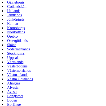
Gävleborgs
GotlandsLän
Hallands
Jämtlands
Jönköpings
Kalmar
Kronobergs
Norrbottens
Örebro
Östergötlands
Skåne
Södermanlands
Stockholms
Uppsala
Värmlands
Västerbottens
Västernorrlands
Västmanlands
Västra Götalands
Alingsås
Alvesta
Avesta
Bengtsfors
Boden
Borlänge