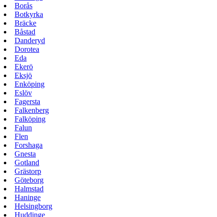
Borås
Botkyrka
Bräcke
Båstad
Danderyd
Dorotea
Eda
Ekerö
Eksjö
Enköping
Eslöv
Fagersta
Falkenberg
Falköping
Falun
Flen
Forshaga
Gnesta
Gotland
Grästorp
Göteborg
Halmstad
Haninge
Helsingborg
Huddinge