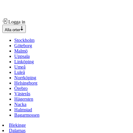
Logga in
Alla orter
Stockholm
Göteborg
Malmö
Uppsala
Linköping
Umeå
Luleå
Norrköping
Helsingborg
Örebro
Västerås
Hägersten
Nacka
Halmstad
Bagarmossen
Blekinge
Dalarnas