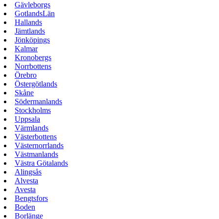
Gävleborgs
GotlandsLän
Hallands
Jämtlands
Jönköpings
Kalmar
Kronobergs
Norrbottens
Örebro
Östergötlands
Skåne
Södermanlands
Stockholms
Uppsala
Värmlands
Västerbottens
Västernorrlands
Västmanlands
Västra Götalands
Alingsås
Alvesta
Avesta
Bengtsfors
Boden
Borlänge