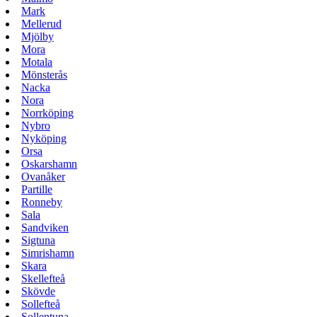
Mark
Mellerud
Mjölby
Mora
Motala
Mönsterås
Nacka
Nora
Norrköping
Nybro
Nyköping
Orsa
Oskarshamn
Ovanåker
Partille
Ronneby
Sala
Sandviken
Sigtuna
Simrishamn
Skara
Skellefteå
Skövde
Sollefteå
Sollentuna