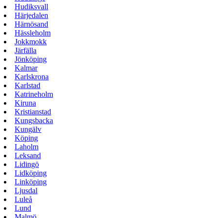
Hudiksvall
Härjedalen
Härnösand
Hässleholm
Jokkmokk
Järfälla
Jönköping
Kalmar
Karlskrona
Karlstad
Katrineholm
Kiruna
Kristianstad
Kungsbacka
Kungälv
Köping
Laholm
Leksand
Lidingö
Lidköping
Linköping
Ljusdal
Luleå
Lund
Malmö