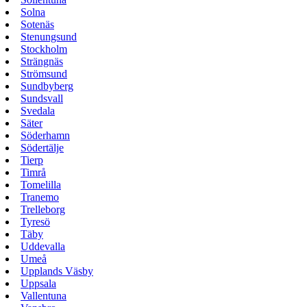
Solna
Sotenäs
Stenungsund
Stockholm
Strängnäs
Strömsund
Sundbyberg
Sundsvall
Svedala
Säter
Söderhamn
Södertälje
Tierp
Timrå
Tomelilla
Tranemo
Trelleborg
Tyresö
Täby
Uddevalla
Umeå
Upplands Väsby
Uppsala
Vallentuna