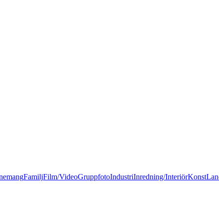
nemang
Familj
Film/Video
Gruppfoto
Industri
Inredning/Interiör
Konst
Lan