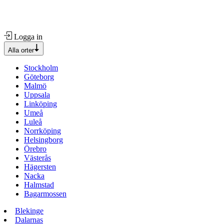
Logga in
Alla orter
Stockholm
Göteborg
Malmö
Uppsala
Linköping
Umeå
Luleå
Norrköping
Helsingborg
Örebro
Västerås
Hägersten
Nacka
Halmstad
Bagarmossen
Blekinge
Dalarnas