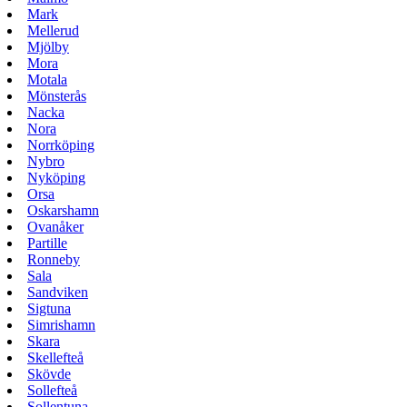
Mark
Mellerud
Mjölby
Mora
Motala
Mönsterås
Nacka
Nora
Norrköping
Nybro
Nyköping
Orsa
Oskarshamn
Ovanåker
Partille
Ronneby
Sala
Sandviken
Sigtuna
Simrishamn
Skara
Skellefteå
Skövde
Sollefteå
Sollentuna