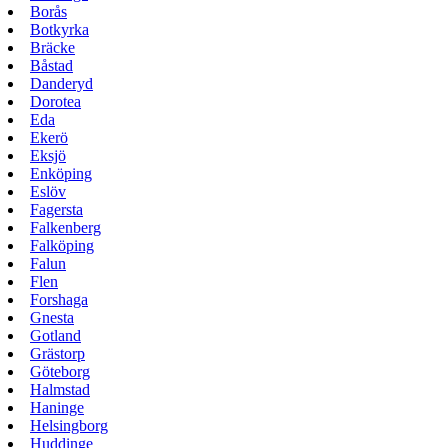
Borås
Botkyrka
Bräcke
Båstad
Danderyd
Dorotea
Eda
Ekerö
Eksjö
Enköping
Eslöv
Fagersta
Falkenberg
Falköping
Falun
Flen
Forshaga
Gnesta
Gotland
Grästorp
Göteborg
Halmstad
Haninge
Helsingborg
Huddinge