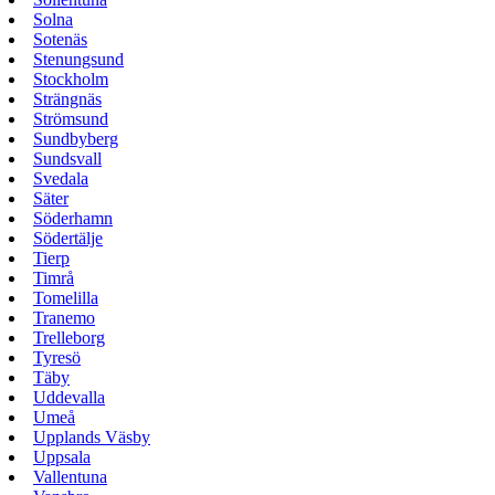
Solna
Sotenäs
Stenungsund
Stockholm
Strängnäs
Strömsund
Sundbyberg
Sundsvall
Svedala
Säter
Söderhamn
Södertälje
Tierp
Timrå
Tomelilla
Tranemo
Trelleborg
Tyresö
Täby
Uddevalla
Umeå
Upplands Väsby
Uppsala
Vallentuna