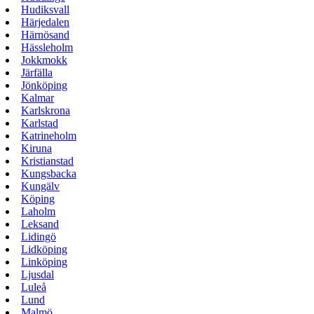
Hudiksvall
Härjedalen
Härnösand
Hässleholm
Jokkmokk
Järfälla
Jönköping
Kalmar
Karlskrona
Karlstad
Katrineholm
Kiruna
Kristianstad
Kungsbacka
Kungälv
Köping
Laholm
Leksand
Lidingö
Lidköping
Linköping
Ljusdal
Luleå
Lund
Malmö