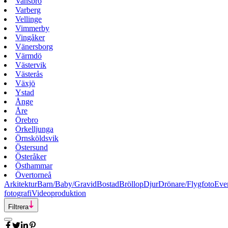
Vansbro
Varberg
Vellinge
Vimmerby
Vingåker
Vänersborg
Värmdö
Västervik
Västerås
Växjö
Ystad
Ånge
Åre
Örebro
Örkelljunga
Örnsköldsvik
Östersund
Österåker
Östhammar
Övertorneå
Arkitektur
Barn/Baby/Gravid
Bostad
Bröllop
Djur
Drönare/Flygfoto
Eve
fotografi
Videoproduktion
Filtrera