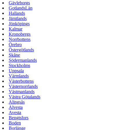
Gävleborgs
GotlandsLän
Hallands
Jämtlands
Jönköpings
Kalmar
Kronobergs
Norrbottens
Örebro
Östergötlands
Skåne
Södermanlands
Stockholms
Uppsala
Värmlands
Västerbottens
Västernorrlands
Västmanlands
Västra Götalands
Alingsås
Alvesta
Avesta
Bengtsfors
Boden
Borlänge