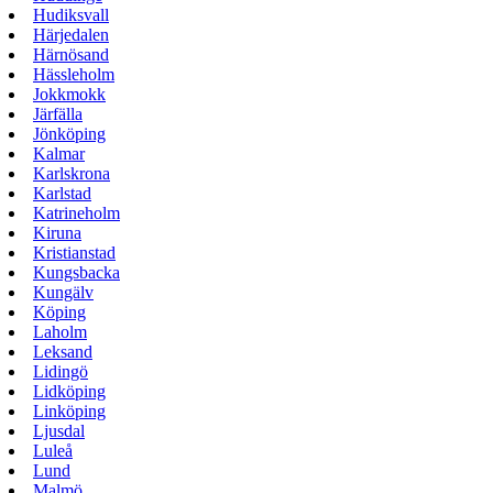
Hudiksvall
Härjedalen
Härnösand
Hässleholm
Jokkmokk
Järfälla
Jönköping
Kalmar
Karlskrona
Karlstad
Katrineholm
Kiruna
Kristianstad
Kungsbacka
Kungälv
Köping
Laholm
Leksand
Lidingö
Lidköping
Linköping
Ljusdal
Luleå
Lund
Malmö