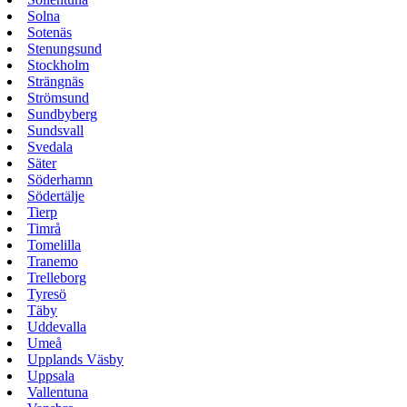
Solna
Sotenäs
Stenungsund
Stockholm
Strängnäs
Strömsund
Sundbyberg
Sundsvall
Svedala
Säter
Söderhamn
Södertälje
Tierp
Timrå
Tomelilla
Tranemo
Trelleborg
Tyresö
Täby
Uddevalla
Umeå
Upplands Väsby
Uppsala
Vallentuna