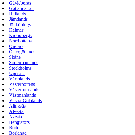
Gävleborgs
GotlandsLän
Hallands
Jämtlands
Jönköpings
Kalmar
Kronobergs
Norrbottens
Örebro
Östergötlands
Skåne
Södermanlands
Stockholms
Uppsala
Värmlands
Västerbottens
Västernorrlands
Västmanlands
Västra Götalands
Alingsås
Alvesta
Avesta
Bengtsfors
Boden
Borlänge