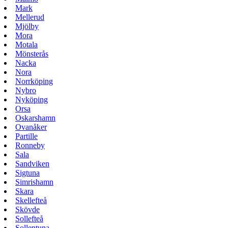
Mark
Mellerud
Mjölby
Mora
Motala
Mönsterås
Nacka
Nora
Norrköping
Nybro
Nyköping
Orsa
Oskarshamn
Ovanåker
Partille
Ronneby
Sala
Sandviken
Sigtuna
Simrishamn
Skara
Skellefteå
Skövde
Sollefteå
Sollentuna