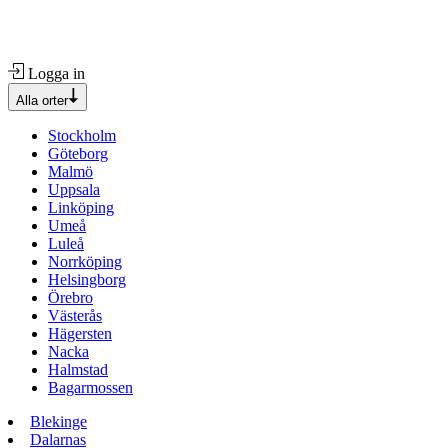
Logga in
Alla orter
Stockholm
Göteborg
Malmö
Uppsala
Linköping
Umeå
Luleå
Norrköping
Helsingborg
Örebro
Västerås
Hägersten
Nacka
Halmstad
Bagarmossen
Blekinge
Dalarnas