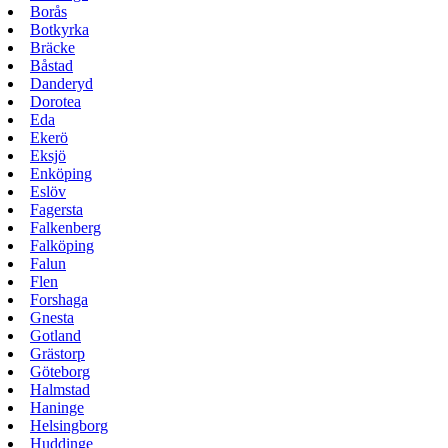
Borås
Botkyrka
Bräcke
Båstad
Danderyd
Dorotea
Eda
Ekerö
Eksjö
Enköping
Eslöv
Fagersta
Falkenberg
Falköping
Falun
Flen
Forshaga
Gnesta
Gotland
Grästorp
Göteborg
Halmstad
Haninge
Helsingborg
Huddinge