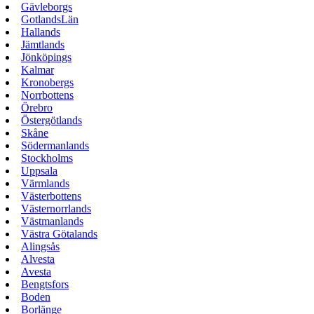
Gävleborgs
GotlandsLän
Hallands
Jämtlands
Jönköpings
Kalmar
Kronobergs
Norrbottens
Örebro
Östergötlands
Skåne
Södermanlands
Stockholms
Uppsala
Värmlands
Västerbottens
Västernorrlands
Västmanlands
Västra Götalands
Alingsås
Alvesta
Avesta
Bengtsfors
Boden
Borlänge