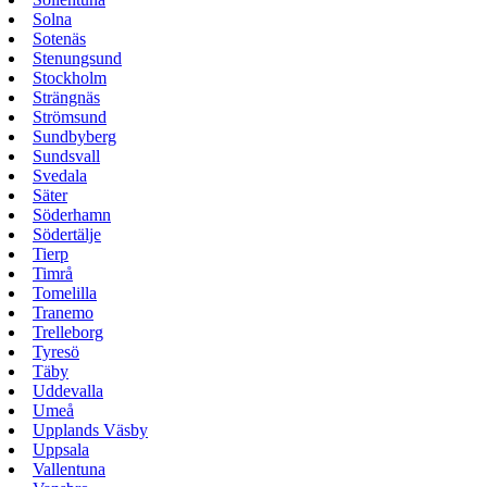
Solna
Sotenäs
Stenungsund
Stockholm
Strängnäs
Strömsund
Sundbyberg
Sundsvall
Svedala
Säter
Söderhamn
Södertälje
Tierp
Timrå
Tomelilla
Tranemo
Trelleborg
Tyresö
Täby
Uddevalla
Umeå
Upplands Väsby
Uppsala
Vallentuna