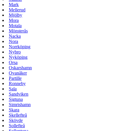
Mark
Mellerud
Mjölby
Mora
Motala
Mönsterås
Nacka
Nora
Norrköping
Nybro
Nyköping
Orsa
Oskarshamn
Ovanåker
Partille
Ronneby
Sala
Sandviken
Sigtuna
Simrishamn
Skara
Skellefteå
Skövde
Sollefteå
Sollentuna