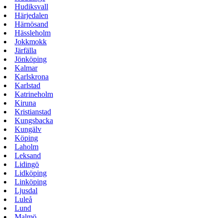
Hudiksvall
Härjedalen
Härnösand
Hässleholm
Jokkmokk
Järfälla
Jönköping
Kalmar
Karlskrona
Karlstad
Katrineholm
Kiruna
Kristianstad
Kungsbacka
Kungälv
Köping
Laholm
Leksand
Lidingö
Lidköping
Linköping
Ljusdal
Luleå
Lund
Malmö