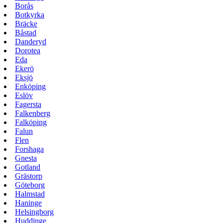
Borås
Botkyrka
Bräcke
Båstad
Danderyd
Dorotea
Eda
Ekerö
Eksjö
Enköping
Eslöv
Fagersta
Falkenberg
Falköping
Falun
Flen
Forshaga
Gnesta
Gotland
Grästorp
Göteborg
Halmstad
Haninge
Helsingborg
Huddinge