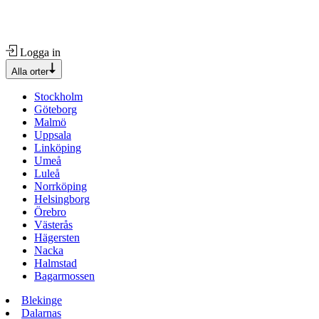
Logga in
Alla orter
Stockholm
Göteborg
Malmö
Uppsala
Linköping
Umeå
Luleå
Norrköping
Helsingborg
Örebro
Västerås
Hägersten
Nacka
Halmstad
Bagarmossen
Blekinge
Dalarnas