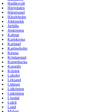
Hudiksvall
Härjedalen
Härnösand
Hässleholm
Jokkmokk
Järfälla
Jönköping
Kalmar
Karlskrona
Karlstad
Katrineholm
Kiruna
Kristianstad
Kungsbacka
Kungälv
Köping
Laholm
Leksand
Lidingö
Lidköping
Linköping
Ljusdal
Luleå
Lund
Malmö