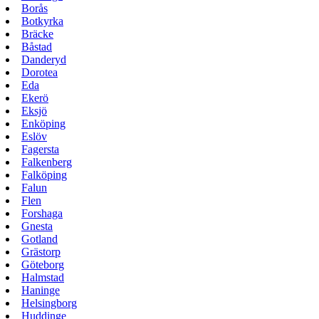
Borås
Botkyrka
Bräcke
Båstad
Danderyd
Dorotea
Eda
Ekerö
Eksjö
Enköping
Eslöv
Fagersta
Falkenberg
Falköping
Falun
Flen
Forshaga
Gnesta
Gotland
Grästorp
Göteborg
Halmstad
Haninge
Helsingborg
Huddinge