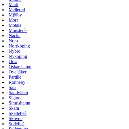
Mark
Mellerud
Mjölby
Mora
Motala
Mönsterås
Nacka
Nora
Norrköping
Nybro
Nyköping
Orsa
Oskarshamn
Ovanåker
Partille
Ronneby
Sala
Sandviken
Sigtuna
Simrishamn
Skara
Skellefteå
Skövde
Sollefteå
Sollentuna