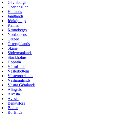
Gävleborgs
GotlandsLän
Hallands
Jämtlands
Jönköpings
Kalmar
Kronobergs
Norrbottens
Örebro
Östergötlands
Skåne
Södermanlands
Stockholms
Uppsala
Värmlands
Västerbottens
Västernorrlands
Västmanlands
Västra Götalands
Alingsås
Alvesta
Avesta
Bengtsfors
Boden
Borlänge