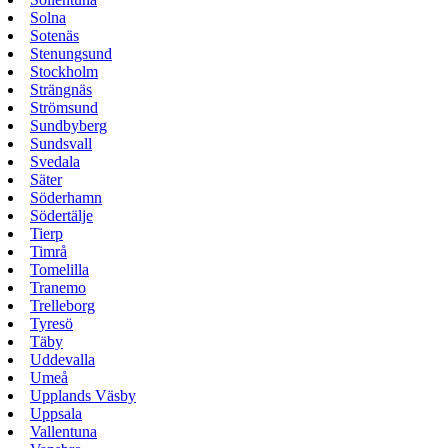
Solna
Sotenäs
Stenungsund
Stockholm
Strängnäs
Strömsund
Sundbyberg
Sundsvall
Svedala
Säter
Söderhamn
Södertälje
Tierp
Timrå
Tomelilla
Tranemo
Trelleborg
Tyresö
Täby
Uddevalla
Umeå
Upplands Väsby
Uppsala
Vallentuna