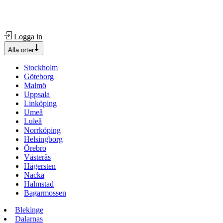
Logga in
Alla orter
Stockholm
Göteborg
Malmö
Uppsala
Linköping
Umeå
Luleå
Norrköping
Helsingborg
Örebro
Västerås
Hägersten
Nacka
Halmstad
Bagarmossen
Blekinge
Dalarnas