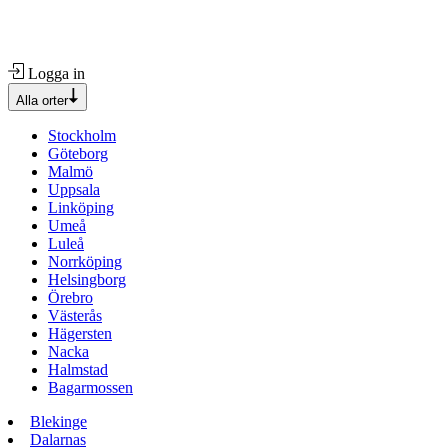
Logga in
Alla orter
Stockholm
Göteborg
Malmö
Uppsala
Linköping
Umeå
Luleå
Norrköping
Helsingborg
Örebro
Västerås
Hägersten
Nacka
Halmstad
Bagarmossen
Blekinge
Dalarnas