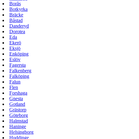
Borås
Botkyrka
Bräcke
Båstad
Danderyd
Dorotea
Eda
Ekerö
Eksjö
Enköping
Eslöv
Fagersta
Falkenberg
Falköping
Falun
Flen
Forshaga
Gnesta
Gotland
Grästorp
Göteborg
Halmstad
Haninge
Helsingborg
Huddinge