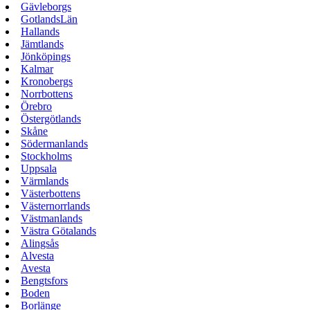
Gävleborgs
GotlandsLän
Hallands
Jämtlands
Jönköpings
Kalmar
Kronobergs
Norrbottens
Örebro
Östergötlands
Skåne
Södermanlands
Stockholms
Uppsala
Värmlands
Västerbottens
Västernorrlands
Västmanlands
Västra Götalands
Alingsås
Alvesta
Avesta
Bengtsfors
Boden
Borlänge