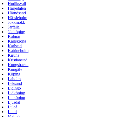
Hudiksvall
Härjedalen
Härnösand
Hässleholm
Jokkmokk
Järfälla
Jönköping
Kalmar
Karlskrona
Karlstad
Katrineholm
Kiruna
Kristianstad
Kungsbacka
Kungälv
Köping
Laholm
Leksand
Lidingö
Lidköping
Linköping
Ljusdal
Luleå
Lund
Malmö