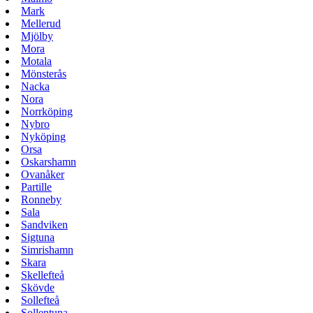
Mark
Mellerud
Mjölby
Mora
Motala
Mönsterås
Nacka
Nora
Norrköping
Nybro
Nyköping
Orsa
Oskarshamn
Ovanåker
Partille
Ronneby
Sala
Sandviken
Sigtuna
Simrishamn
Skara
Skellefteå
Skövde
Sollefteå
Sollentuna