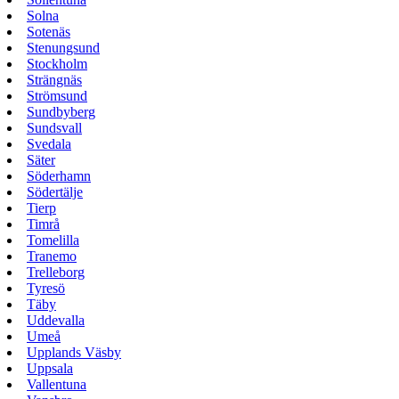
Solna
Sotenäs
Stenungsund
Stockholm
Strängnäs
Strömsund
Sundbyberg
Sundsvall
Svedala
Säter
Söderhamn
Södertälje
Tierp
Timrå
Tomelilla
Tranemo
Trelleborg
Tyresö
Täby
Uddevalla
Umeå
Upplands Väsby
Uppsala
Vallentuna