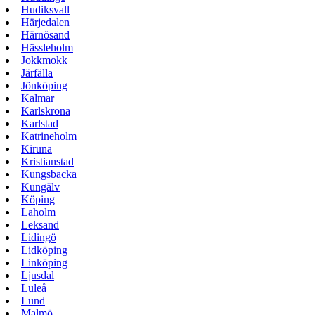
Hudiksvall
Härjedalen
Härnösand
Hässleholm
Jokkmokk
Järfälla
Jönköping
Kalmar
Karlskrona
Karlstad
Katrineholm
Kiruna
Kristianstad
Kungsbacka
Kungälv
Köping
Laholm
Leksand
Lidingö
Lidköping
Linköping
Ljusdal
Luleå
Lund
Malmö