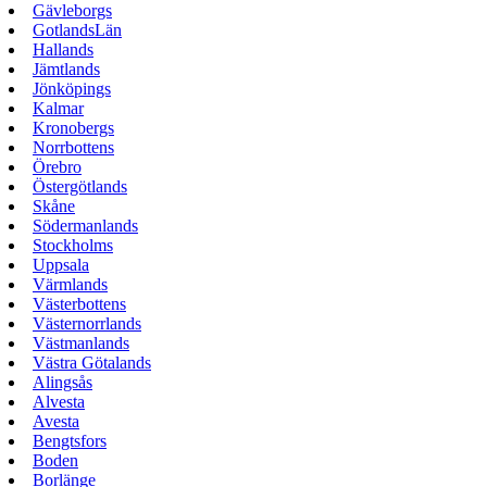
Gävleborgs
GotlandsLän
Hallands
Jämtlands
Jönköpings
Kalmar
Kronobergs
Norrbottens
Örebro
Östergötlands
Skåne
Södermanlands
Stockholms
Uppsala
Värmlands
Västerbottens
Västernorrlands
Västmanlands
Västra Götalands
Alingsås
Alvesta
Avesta
Bengtsfors
Boden
Borlänge