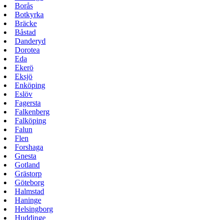
Borås
Botkyrka
Bräcke
Båstad
Danderyd
Dorotea
Eda
Ekerö
Eksjö
Enköping
Eslöv
Fagersta
Falkenberg
Falköping
Falun
Flen
Forshaga
Gnesta
Gotland
Grästorp
Göteborg
Halmstad
Haninge
Helsingborg
Huddinge