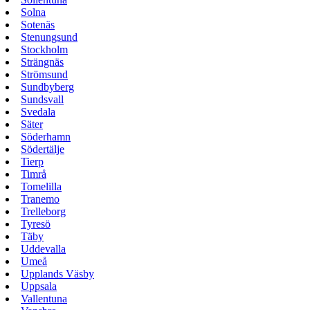
Solna
Sotenäs
Stenungsund
Stockholm
Strängnäs
Strömsund
Sundbyberg
Sundsvall
Svedala
Säter
Söderhamn
Södertälje
Tierp
Timrå
Tomelilla
Tranemo
Trelleborg
Tyresö
Täby
Uddevalla
Umeå
Upplands Väsby
Uppsala
Vallentuna