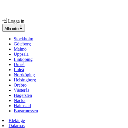
Logga in
Alla orter
Stockholm
Göteborg
Malmö
Uppsala
Linköping
Umeå
Luleå
Norrköping
Helsingborg
Örebro
Västerås
Hägersten
Nacka
Halmstad
Bagarmossen
Blekinge
Dalarnas