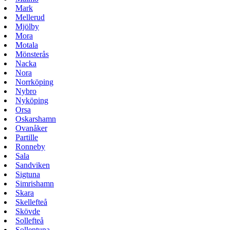
Mark
Mellerud
Mjölby
Mora
Motala
Mönsterås
Nacka
Nora
Norrköping
Nybro
Nyköping
Orsa
Oskarshamn
Ovanåker
Partille
Ronneby
Sala
Sandviken
Sigtuna
Simrishamn
Skara
Skellefteå
Skövde
Sollefteå
Sollentuna