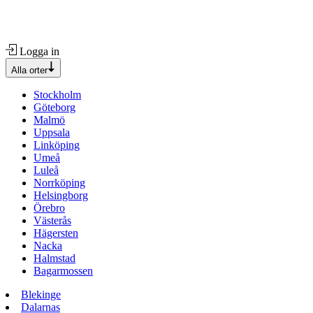
Logga in
Alla orter
Stockholm
Göteborg
Malmö
Uppsala
Linköping
Umeå
Luleå
Norrköping
Helsingborg
Örebro
Västerås
Hägersten
Nacka
Halmstad
Bagarmossen
Blekinge
Dalarnas