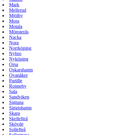
Mark
Mellerud
Mjölby
Mora
Motala
Mönsterås
Nacka
Nora
Norrköping
Nybro
Nyköping
Orsa
Oskarshamn
Ovanåker
Partille
Ronneby
Sala
Sandviken
Sigtuna
Simrishamn
Skara
Skellefteå
Skövde
Sollefteå
Sollentuna