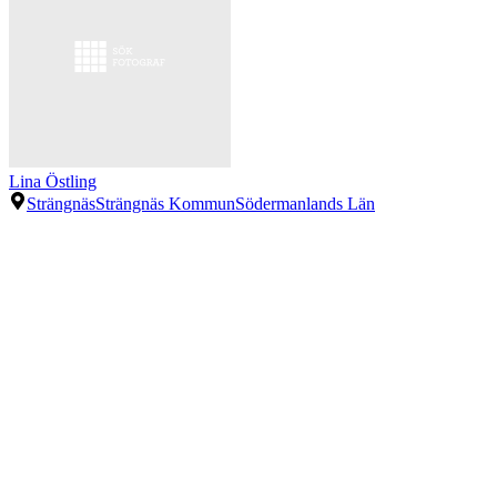
Lina Östling
Strängnäs
Strängnäs Kommun
Södermanlands Län