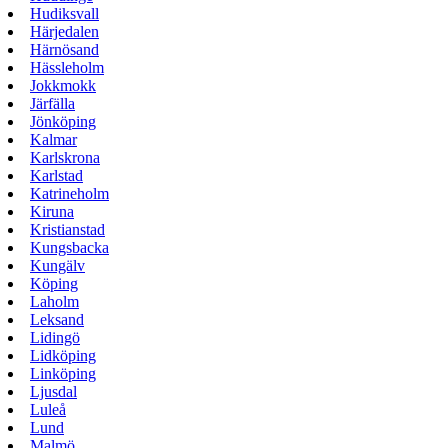
Hudiksvall
Härjedalen
Härnösand
Hässleholm
Jokkmokk
Järfälla
Jönköping
Kalmar
Karlskrona
Karlstad
Katrineholm
Kiruna
Kristianstad
Kungsbacka
Kungälv
Köping
Laholm
Leksand
Lidingö
Lidköping
Linköping
Ljusdal
Luleå
Lund
Malmö