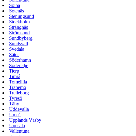
Solna
Sotenäs
Stenungsund
Stockholm
Strängnäs
Strömsund
Sundbyberg
Sundsvall
Svedala
Säter
Söderhamn
Södertälje
Tierp
Timrå
Tomelilla
Tranemo
Trelleborg
Tyresö
Täby
Uddevalla
Umeå
Upplands Väsby
Uppsala
Vallentuna