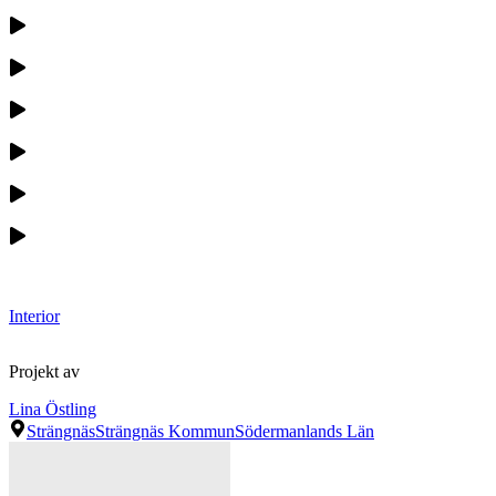
Interior
Projekt av
Lina Östling
Strängnäs
Strängnäs Kommun
Södermanlands Län