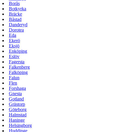
Borås
Botkyrka
Bräcke
Båstad
Danderyd
Dorotea
Eda
Ekerö
Eksjö
Enköping
Eslöv
Fagersta
Falkenberg
Falköping
Falun
Flen
Forshaga
Gnesta
Gotland
Grästorp
Göteborg
Halmstad
Haninge
Helsingborg
Huddinge