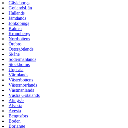
Gävleborgs
GotlandsLän
Hallands
Jämtlands
Jönköpings
Kalmar
Kronobergs
Norrbottens
Örebro
Östergötlands
Skåne
Södermanlands
Stockholms
Uppsala
Värmlands
Västerbottens
Västernorrlands
Västmanlands
Västra Götalands
Alingsås
Alvesta
Avesta
Bengtsfors
Boden
Borlänge