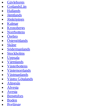
Gävleborgs
GotlandsLän
Hallands
Jämtlands
Jönköpings
Kalmar
Kronobergs
Norrbottens
Örebro
Östergötlands
Skåne
Södermanlands
Stockholms
Uppsala
Värmlands
Västerbottens
Västernorrlands
Västmanlands
Västra Götalands
Alingsås
Alvesta
Avesta
Bengtsfors
Boden
Borlänge