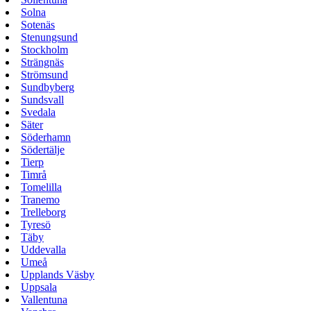
Solna
Sotenäs
Stenungsund
Stockholm
Strängnäs
Strömsund
Sundbyberg
Sundsvall
Svedala
Säter
Söderhamn
Södertälje
Tierp
Timrå
Tomelilla
Tranemo
Trelleborg
Tyresö
Täby
Uddevalla
Umeå
Upplands Väsby
Uppsala
Vallentuna