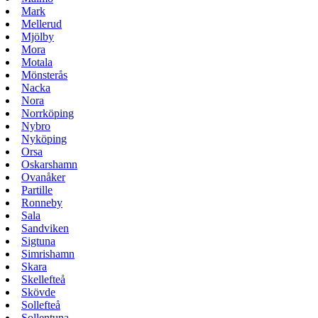
Mark
Mellerud
Mjölby
Mora
Motala
Mönsterås
Nacka
Nora
Norrköping
Nybro
Nyköping
Orsa
Oskarshamn
Ovanåker
Partille
Ronneby
Sala
Sandviken
Sigtuna
Simrishamn
Skara
Skellefteå
Skövde
Sollefteå
Sollentuna