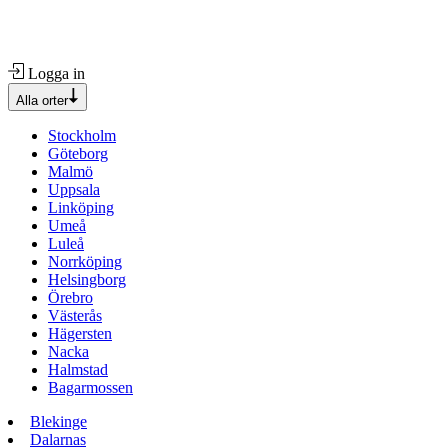
Logga in
Alla orter
Stockholm
Göteborg
Malmö
Uppsala
Linköping
Umeå
Luleå
Norrköping
Helsingborg
Örebro
Västerås
Hägersten
Nacka
Halmstad
Bagarmossen
Blekinge
Dalarnas