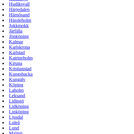
Hudiksvall
Härjedalen
Härnösand
Hässleholm
Jokkmokk
Järfälla
Jönköping
Kalmar
Karlskrona
Karlstad
Katrineholm
Kiruna
Kristianstad
Kungsbacka
Kungälv
Köping
Laholm
Leksand
Lidingö
Lidköping
Linköping
Ljusdal
Luleå
Lund
Malmö