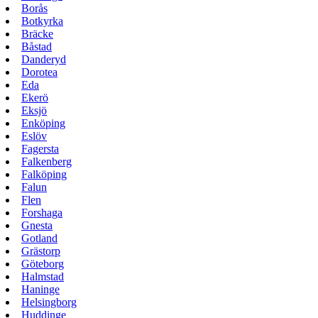
Borås
Botkyrka
Bräcke
Båstad
Danderyd
Dorotea
Eda
Ekerö
Eksjö
Enköping
Eslöv
Fagersta
Falkenberg
Falköping
Falun
Flen
Forshaga
Gnesta
Gotland
Grästorp
Göteborg
Halmstad
Haninge
Helsingborg
Huddinge