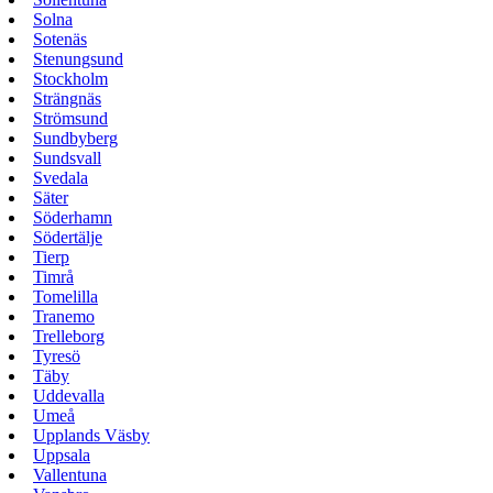
Solna
Sotenäs
Stenungsund
Stockholm
Strängnäs
Strömsund
Sundbyberg
Sundsvall
Svedala
Säter
Söderhamn
Södertälje
Tierp
Timrå
Tomelilla
Tranemo
Trelleborg
Tyresö
Täby
Uddevalla
Umeå
Upplands Väsby
Uppsala
Vallentuna