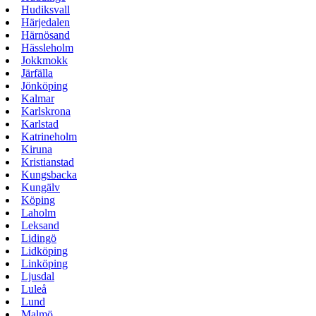
Hudiksvall
Härjedalen
Härnösand
Hässleholm
Jokkmokk
Järfälla
Jönköping
Kalmar
Karlskrona
Karlstad
Katrineholm
Kiruna
Kristianstad
Kungsbacka
Kungälv
Köping
Laholm
Leksand
Lidingö
Lidköping
Linköping
Ljusdal
Luleå
Lund
Malmö