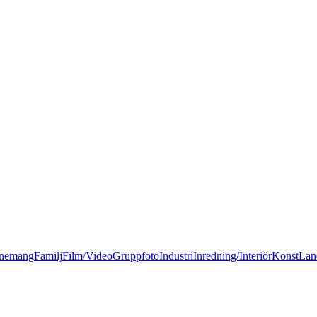
nemang
Familj
Film/Video
Gruppfoto
Industri
Inredning/Interiör
Konst
Lan