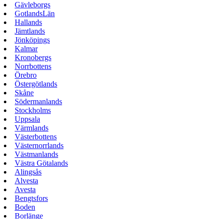
Gävleborgs
GotlandsLän
Hallands
Jämtlands
Jönköpings
Kalmar
Kronobergs
Norrbottens
Örebro
Östergötlands
Skåne
Södermanlands
Stockholms
Uppsala
Värmlands
Västerbottens
Västernorrlands
Västmanlands
Västra Götalands
Alingsås
Alvesta
Avesta
Bengtsfors
Boden
Borlänge