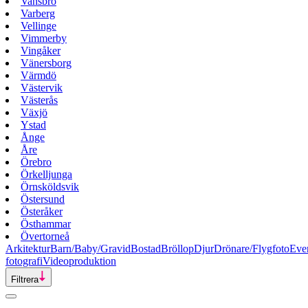
Vansbro
Varberg
Vellinge
Vimmerby
Vingåker
Vänersborg
Värmdö
Västervik
Västerås
Växjö
Ystad
Ånge
Åre
Örebro
Örkelljunga
Örnsköldsvik
Östersund
Österåker
Östhammar
Övertorneå
Arkitektur
Barn/Baby/Gravid
Bostad
Bröllop
Djur
Drönare/Flygfoto
Eve
fotografi
Videoproduktion
Filtrera