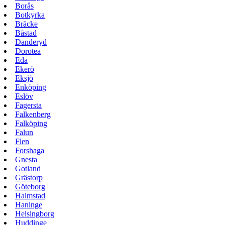
Borås
Botkyrka
Bräcke
Båstad
Danderyd
Dorotea
Eda
Ekerö
Eksjö
Enköping
Eslöv
Fagersta
Falkenberg
Falköping
Falun
Flen
Forshaga
Gnesta
Gotland
Grästorp
Göteborg
Halmstad
Haninge
Helsingborg
Huddinge