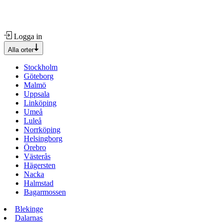
Logga in
Alla orter
Stockholm
Göteborg
Malmö
Uppsala
Linköping
Umeå
Luleå
Norrköping
Helsingborg
Örebro
Västerås
Hägersten
Nacka
Halmstad
Bagarmossen
Blekinge
Dalarnas