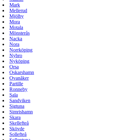
Mark
Mellerud
Mjölby
Mora
Motala
Mönsterås
Nacka
Nora
Norrköping
Nybro
Nyköping
Orsa
Oskarshamn
Ovanåker
Partille
Ronneby
Sala
Sandviken
Sigtuna
Simrishamn
Skara
Skellefteå
Skövde
Sollefteå
Sollentuna