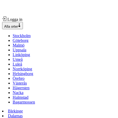
Logga in
Alla orter
Stockholm
Göteborg
Malmö
Uppsala
Linköping
Umeå
Luleå
Norrköping
Helsingborg
Örebro
Västerås
Hägersten
Nacka
Halmstad
Bagarmossen
Blekinge
Dalarnas