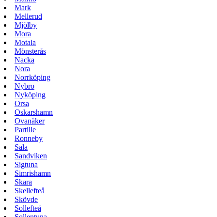
Mark
Mellerud
Mjölby
Mora
Motala
Mönsterås
Nacka
Nora
Norrköping
Nybro
Nyköping
Orsa
Oskarshamn
Ovanåker
Partille
Ronneby
Sala
Sandviken
Sigtuna
Simrishamn
Skara
Skellefteå
Skövde
Sollefteå
Sollentuna