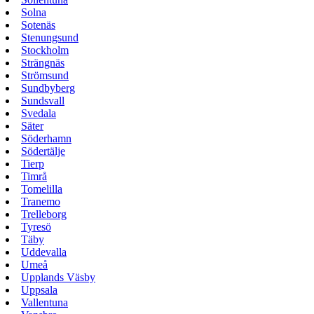
Solna
Sotenäs
Stenungsund
Stockholm
Strängnäs
Strömsund
Sundbyberg
Sundsvall
Svedala
Säter
Söderhamn
Södertälje
Tierp
Timrå
Tomelilla
Tranemo
Trelleborg
Tyresö
Täby
Uddevalla
Umeå
Upplands Väsby
Uppsala
Vallentuna