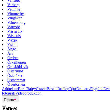
Vansbro
Varberg
Vellinge
Vimmerby
Vingåker
Vänersborg
Värmdö
Västervik
Västerås
Växjö
Ystad
Ånge
Åre
Örebro
Örkelljunga
Örnsköldsvik
Östersund
Österåker
Östhammar
Övertorneå
Arkitektur
Barn/Baby/Gravid
Bostad
Bröllop
Djur
Drönare/Flygfoto
Eve
fotografi
Videoproduktion
Filtrera