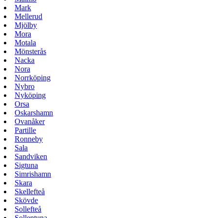
Mark
Mellerud
Mjölby
Mora
Motala
Mönsterås
Nacka
Nora
Norrköping
Nybro
Nyköping
Orsa
Oskarshamn
Ovanåker
Partille
Ronneby
Sala
Sandviken
Sigtuna
Simrishamn
Skara
Skellefteå
Skövde
Sollefteå
Sollentuna