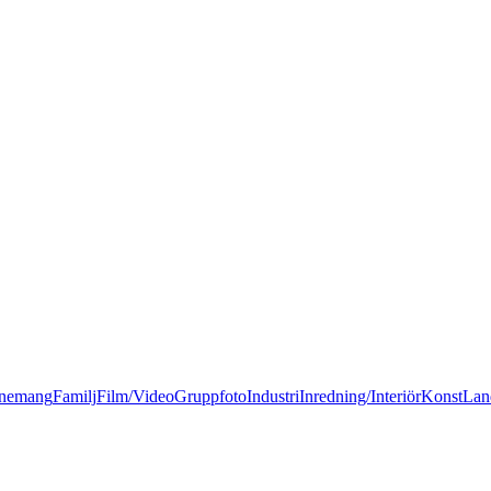
nemang
Familj
Film/Video
Gruppfoto
Industri
Inredning/Interiör
Konst
Lan