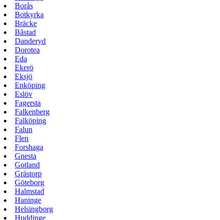
Borås
Botkyrka
Bräcke
Båstad
Danderyd
Dorotea
Eda
Ekerö
Eksjö
Enköping
Eslöv
Fagersta
Falkenberg
Falköping
Falun
Flen
Forshaga
Gnesta
Gotland
Grästorp
Göteborg
Halmstad
Haninge
Helsingborg
Huddinge