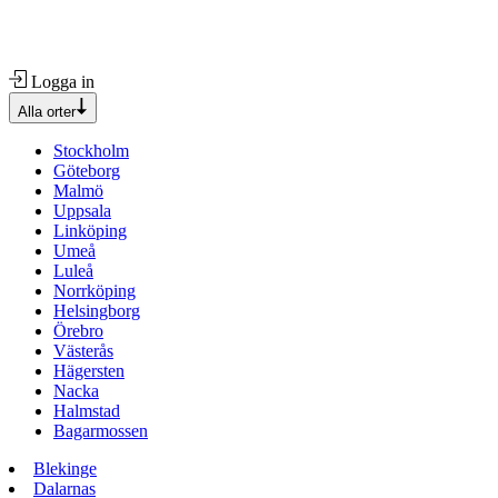
Logga in
Alla orter
Stockholm
Göteborg
Malmö
Uppsala
Linköping
Umeå
Luleå
Norrköping
Helsingborg
Örebro
Västerås
Hägersten
Nacka
Halmstad
Bagarmossen
Blekinge
Dalarnas