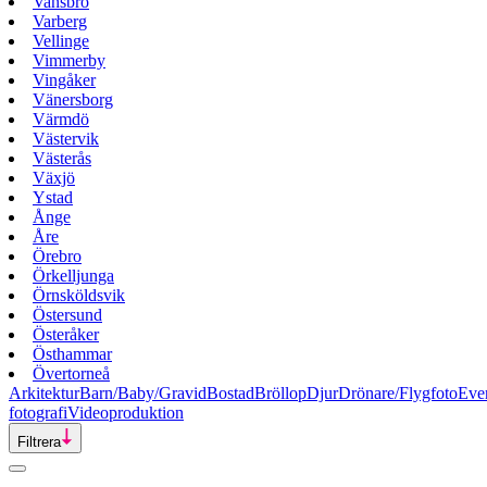
Vansbro
Varberg
Vellinge
Vimmerby
Vingåker
Vänersborg
Värmdö
Västervik
Västerås
Växjö
Ystad
Ånge
Åre
Örebro
Örkelljunga
Örnsköldsvik
Östersund
Österåker
Östhammar
Övertorneå
Arkitektur
Barn/Baby/Gravid
Bostad
Bröllop
Djur
Drönare/Flygfoto
Eve
fotografi
Videoproduktion
Filtrera