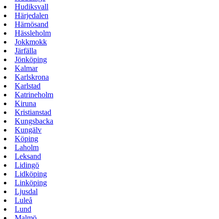
Hudiksvall
Härjedalen
Härnösand
Hässleholm
Jokkmokk
Järfälla
Jönköping
Kalmar
Karlskrona
Karlstad
Katrineholm
Kiruna
Kristianstad
Kungsbacka
Kungälv
Köping
Laholm
Leksand
Lidingö
Lidköping
Linköping
Ljusdal
Luleå
Lund
Malmö