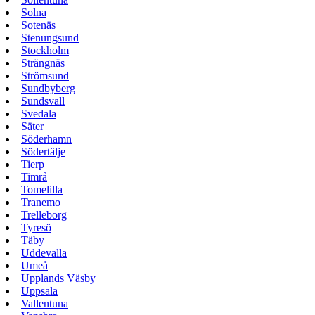
Solna
Sotenäs
Stenungsund
Stockholm
Strängnäs
Strömsund
Sundbyberg
Sundsvall
Svedala
Säter
Söderhamn
Södertälje
Tierp
Timrå
Tomelilla
Tranemo
Trelleborg
Tyresö
Täby
Uddevalla
Umeå
Upplands Väsby
Uppsala
Vallentuna