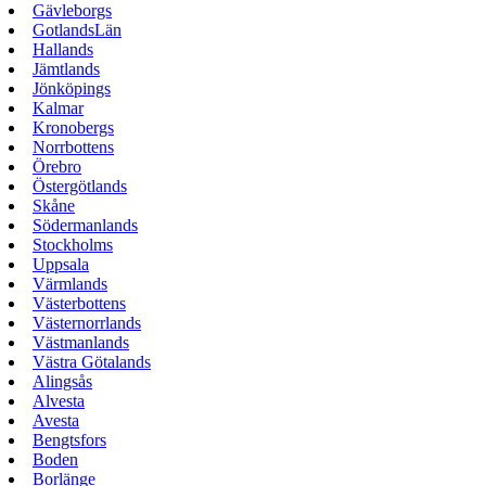
Gävleborgs
GotlandsLän
Hallands
Jämtlands
Jönköpings
Kalmar
Kronobergs
Norrbottens
Örebro
Östergötlands
Skåne
Södermanlands
Stockholms
Uppsala
Värmlands
Västerbottens
Västernorrlands
Västmanlands
Västra Götalands
Alingsås
Alvesta
Avesta
Bengtsfors
Boden
Borlänge