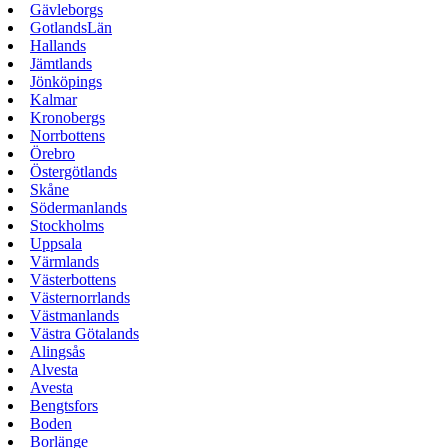
Gävleborgs
GotlandsLän
Hallands
Jämtlands
Jönköpings
Kalmar
Kronobergs
Norrbottens
Örebro
Östergötlands
Skåne
Södermanlands
Stockholms
Uppsala
Värmlands
Västerbottens
Västernorrlands
Västmanlands
Västra Götalands
Alingsås
Alvesta
Avesta
Bengtsfors
Boden
Borlänge