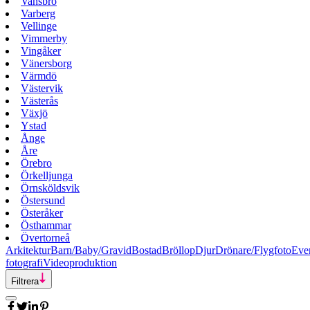
Vansbro
Varberg
Vellinge
Vimmerby
Vingåker
Vänersborg
Värmdö
Västervik
Västerås
Växjö
Ystad
Ånge
Åre
Örebro
Örkelljunga
Örnsköldsvik
Östersund
Österåker
Östhammar
Övertorneå
Arkitektur
Barn/Baby/Gravid
Bostad
Bröllop
Djur
Drönare/Flygfoto
Eve
fotografi
Videoproduktion
Filtrera