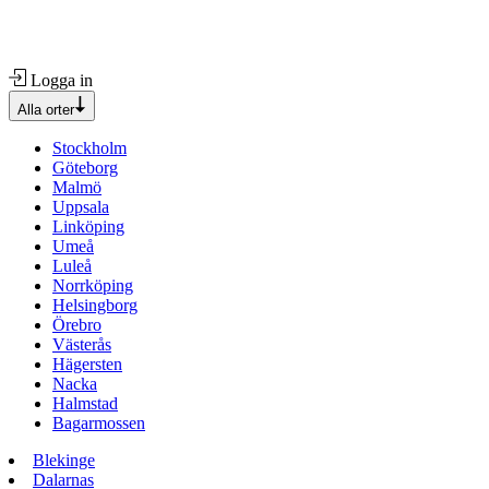
Logga in
Alla orter
Stockholm
Göteborg
Malmö
Uppsala
Linköping
Umeå
Luleå
Norrköping
Helsingborg
Örebro
Västerås
Hägersten
Nacka
Halmstad
Bagarmossen
Blekinge
Dalarnas