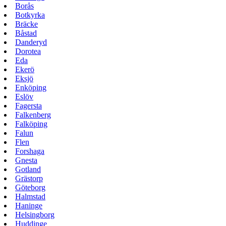
Borås
Botkyrka
Bräcke
Båstad
Danderyd
Dorotea
Eda
Ekerö
Eksjö
Enköping
Eslöv
Fagersta
Falkenberg
Falköping
Falun
Flen
Forshaga
Gnesta
Gotland
Grästorp
Göteborg
Halmstad
Haninge
Helsingborg
Huddinge