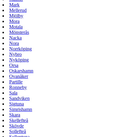
Mark
Mellerud
Mjölby
Mora
Motala
Mönsterås
Nacka
Nora
Norrköping
Nybro
Nyköping
Orsa
Oskarshamn
Ovanåker
Partille
Ronneby
Sala
Sandviken
Sigtuna
Simrishamn
Skara
Skellefteå
Skövde
Sollefteå
Sollentuna