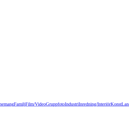
nemang
Familj
Film/Video
Gruppfoto
Industri
Inredning/Interiör
Konst
Lan