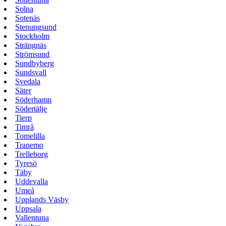
Solna
Sotenäs
Stenungsund
Stockholm
Strängnäs
Strömsund
Sundbyberg
Sundsvall
Svedala
Säter
Söderhamn
Södertälje
Tierp
Timrå
Tomelilla
Tranemo
Trelleborg
Tyresö
Täby
Uddevalla
Umeå
Upplands Väsby
Uppsala
Vallentuna