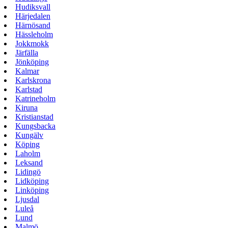
Hudiksvall
Härjedalen
Härnösand
Hässleholm
Jokkmokk
Järfälla
Jönköping
Kalmar
Karlskrona
Karlstad
Katrineholm
Kiruna
Kristianstad
Kungsbacka
Kungälv
Köping
Laholm
Leksand
Lidingö
Lidköping
Linköping
Ljusdal
Luleå
Lund
Malmö