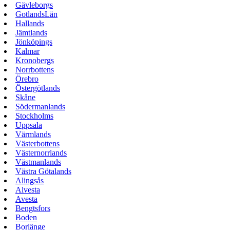
Gävleborgs
GotlandsLän
Hallands
Jämtlands
Jönköpings
Kalmar
Kronobergs
Norrbottens
Örebro
Östergötlands
Skåne
Södermanlands
Stockholms
Uppsala
Värmlands
Västerbottens
Västernorrlands
Västmanlands
Västra Götalands
Alingsås
Alvesta
Avesta
Bengtsfors
Boden
Borlänge