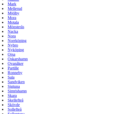
Mark
Mellerud
Mjölby
Mora
Motala
Mönsterås
Nacka
Nora
Norrköping
Nybro
Nyköping
Orsa
Oskarshamn
Ovanåker
Partille
Ronneby
Sala
Sandviken
Sigtuna
Simrishamn
Skara
Skellefteå
Skövde
Sollefteå
Sollentuna