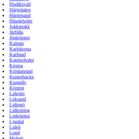
Hudiksvall
Härjedalen
Härnösand
Hässleholm
Jokkmokk
Järfälla
Jönköping
Kalmar
Karlskrona
Karlstad
Katrineholm
Kiruna
Kristianstad
Kungsbacka
Kungälv
Köping
Laholm
Leksand
Lidingö
Lidköping
Linköping
Ljusdal
Luleå
Lund
Malmö