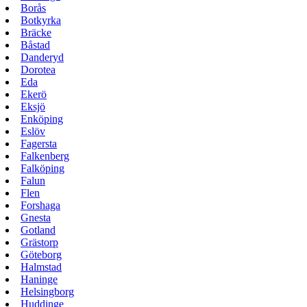
Borås
Botkyrka
Bräcke
Båstad
Danderyd
Dorotea
Eda
Ekerö
Eksjö
Enköping
Eslöv
Fagersta
Falkenberg
Falköping
Falun
Flen
Forshaga
Gnesta
Gotland
Grästorp
Göteborg
Halmstad
Haninge
Helsingborg
Huddinge