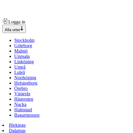
Logga in
Alla orter
Stockholm
Göteborg
Malmö
Uppsala
Linköping
Umeå
Luleå
Norrköping
Helsingborg
Örebro
Västerås
Hägersten
Nacka
Halmstad
Bagarmossen
Blekinge
Dalarnas