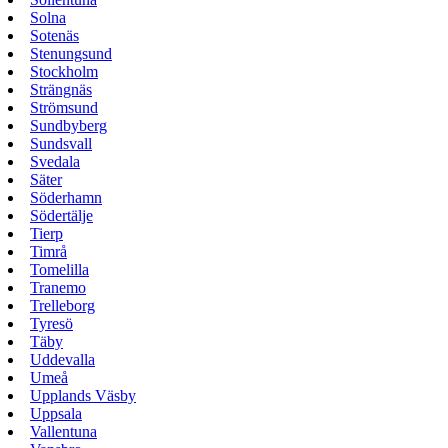
Solna
Sotenäs
Stenungsund
Stockholm
Strängnäs
Strömsund
Sundbyberg
Sundsvall
Svedala
Säter
Söderhamn
Södertälje
Tierp
Timrå
Tomelilla
Tranemo
Trelleborg
Tyresö
Täby
Uddevalla
Umeå
Upplands Väsby
Uppsala
Vallentuna