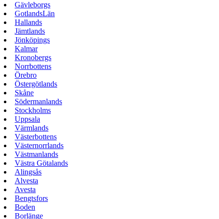
Gävleborgs
GotlandsLän
Hallands
Jämtlands
Jönköpings
Kalmar
Kronobergs
Norrbottens
Örebro
Östergötlands
Skåne
Södermanlands
Stockholms
Uppsala
Värmlands
Västerbottens
Västernorrlands
Västmanlands
Västra Götalands
Alingsås
Alvesta
Avesta
Bengtsfors
Boden
Borlänge