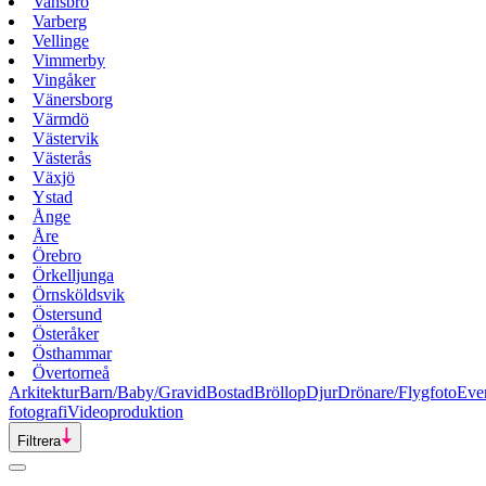
Vansbro
Varberg
Vellinge
Vimmerby
Vingåker
Vänersborg
Värmdö
Västervik
Västerås
Växjö
Ystad
Ånge
Åre
Örebro
Örkelljunga
Örnsköldsvik
Östersund
Österåker
Östhammar
Övertorneå
Arkitektur
Barn/Baby/Gravid
Bostad
Bröllop
Djur
Drönare/Flygfoto
Eve
fotografi
Videoproduktion
Filtrera