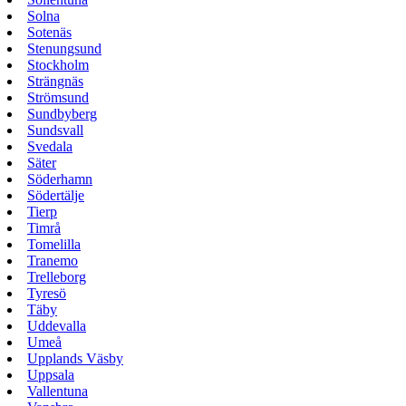
Solna
Sotenäs
Stenungsund
Stockholm
Strängnäs
Strömsund
Sundbyberg
Sundsvall
Svedala
Säter
Söderhamn
Södertälje
Tierp
Timrå
Tomelilla
Tranemo
Trelleborg
Tyresö
Täby
Uddevalla
Umeå
Upplands Väsby
Uppsala
Vallentuna