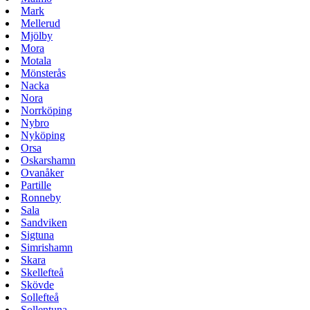
Mark
Mellerud
Mjölby
Mora
Motala
Mönsterås
Nacka
Nora
Norrköping
Nybro
Nyköping
Orsa
Oskarshamn
Ovanåker
Partille
Ronneby
Sala
Sandviken
Sigtuna
Simrishamn
Skara
Skellefteå
Skövde
Sollefteå
Sollentuna