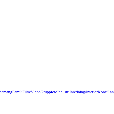
nemang
Familj
Film/Video
Gruppfoto
Industri
Inredning/Interiör
Konst
Lan