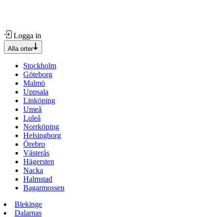
Logga in
Alla orter
Stockholm
Göteborg
Malmö
Uppsala
Linköping
Umeå
Luleå
Norrköping
Helsingborg
Örebro
Västerås
Hägersten
Nacka
Halmstad
Bagarmossen
Blekinge
Dalarnas