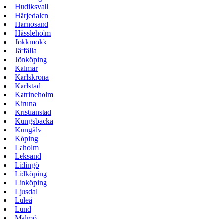
Hudiksvall
Härjedalen
Härnösand
Hässleholm
Jokkmokk
Järfälla
Jönköping
Kalmar
Karlskrona
Karlstad
Katrineholm
Kiruna
Kristianstad
Kungsbacka
Kungälv
Köping
Laholm
Leksand
Lidingö
Lidköping
Linköping
Ljusdal
Luleå
Lund
Malmö