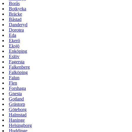
Borås
Botkyrka
Bräcke
Båstad
Danderyd
Dorotea
Eda
Ekerö
Eksjö
Enköping
Eslöv
Fagersta
Falkenberg
Falköping
Falun
Flen
Forshaga
Gnesta
Gotland
Grästorp
Göteborg
Halmstad
Haninge
Helsingborg
Huddinge