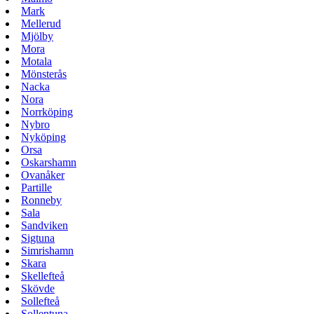
Mark
Mellerud
Mjölby
Mora
Motala
Mönsterås
Nacka
Nora
Norrköping
Nybro
Nyköping
Orsa
Oskarshamn
Ovanåker
Partille
Ronneby
Sala
Sandviken
Sigtuna
Simrishamn
Skara
Skellefteå
Skövde
Sollefteå
Sollentuna