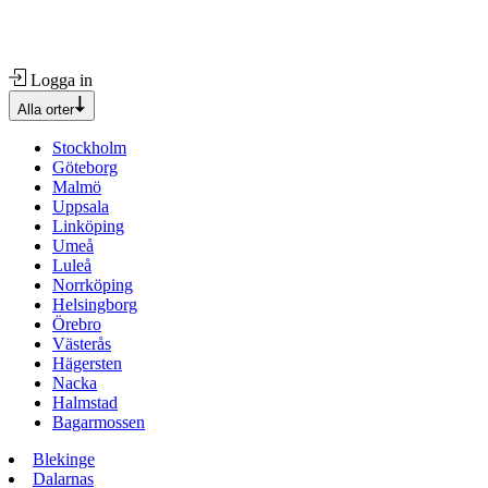
Logga in
Alla orter
Stockholm
Göteborg
Malmö
Uppsala
Linköping
Umeå
Luleå
Norrköping
Helsingborg
Örebro
Västerås
Hägersten
Nacka
Halmstad
Bagarmossen
Blekinge
Dalarnas