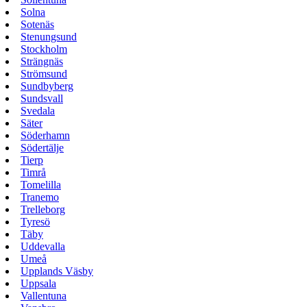
Solna
Sotenäs
Stenungsund
Stockholm
Strängnäs
Strömsund
Sundbyberg
Sundsvall
Svedala
Säter
Söderhamn
Södertälje
Tierp
Timrå
Tomelilla
Tranemo
Trelleborg
Tyresö
Täby
Uddevalla
Umeå
Upplands Väsby
Uppsala
Vallentuna