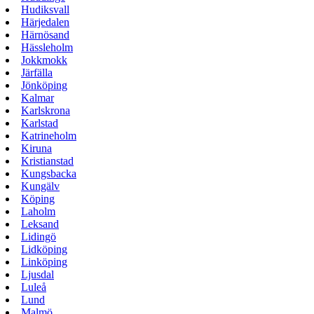
Hudiksvall
Härjedalen
Härnösand
Hässleholm
Jokkmokk
Järfälla
Jönköping
Kalmar
Karlskrona
Karlstad
Katrineholm
Kiruna
Kristianstad
Kungsbacka
Kungälv
Köping
Laholm
Leksand
Lidingö
Lidköping
Linköping
Ljusdal
Luleå
Lund
Malmö