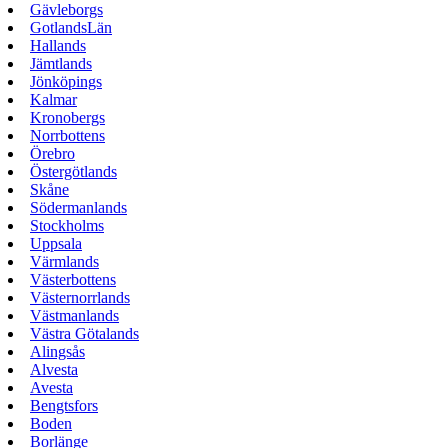
Gävleborgs
GotlandsLän
Hallands
Jämtlands
Jönköpings
Kalmar
Kronobergs
Norrbottens
Örebro
Östergötlands
Skåne
Södermanlands
Stockholms
Uppsala
Värmlands
Västerbottens
Västernorrlands
Västmanlands
Västra Götalands
Alingsås
Alvesta
Avesta
Bengtsfors
Boden
Borlänge