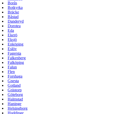
Borås
Botkyrka
Bräcke
Båstad
Danderyd
Dorotea
Eda
Ekerö
Eksjö
Enköping
Eslöv
Fagersta
Falkenberg
Falköping
Falun
Flen
Forshaga
Gnesta
Gotland
Grästorp
Göteborg
Halmstad
Haninge
Helsingborg
Huddinge