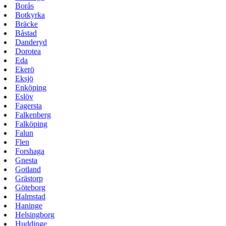
Borås
Botkyrka
Bräcke
Båstad
Danderyd
Dorotea
Eda
Ekerö
Eksjö
Enköping
Eslöv
Fagersta
Falkenberg
Falköping
Falun
Flen
Forshaga
Gnesta
Gotland
Grästorp
Göteborg
Halmstad
Haninge
Helsingborg
Huddinge