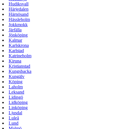
Hudiksvall
Härjedalen
Härnösand
Hässleholm
Jokkmokk
Järfälla
Jönköping
Kalmar
Karlskrona
Karlstad
Katrineholm
Kiruna
Kristianstad
Kungsbacka
Kungälv
Köping
Laholm
Leksand
Lidingö
Lidköping
Linköping
Ljusdal
Luleå
Lund
Malmö