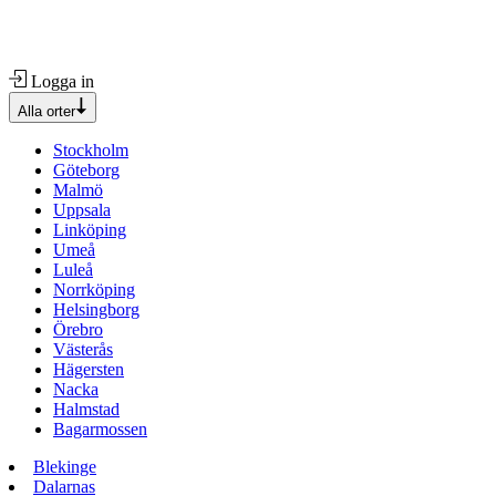
Logga in
Alla orter
Stockholm
Göteborg
Malmö
Uppsala
Linköping
Umeå
Luleå
Norrköping
Helsingborg
Örebro
Västerås
Hägersten
Nacka
Halmstad
Bagarmossen
Blekinge
Dalarnas