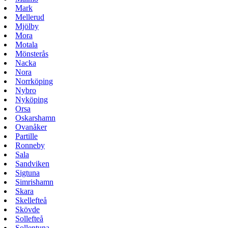
Mark
Mellerud
Mjölby
Mora
Motala
Mönsterås
Nacka
Nora
Norrköping
Nybro
Nyköping
Orsa
Oskarshamn
Ovanåker
Partille
Ronneby
Sala
Sandviken
Sigtuna
Simrishamn
Skara
Skellefteå
Skövde
Sollefteå
Sollentuna