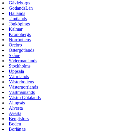
Gävleborgs
GotlandsLän
Hallands
Jämtlands
Jönköpings
Kalmar
Kronobergs
Norrbottens
Örebro
Östergötlands
Skåne
Södermanlands
Stockholms
Uppsala
Värmlands
Västerbottens
Västernorrlands
Västmanlands
Västra Götalands
Alingsås
Alvesta
Avesta
Bengtsfors
Boden
Borlänge