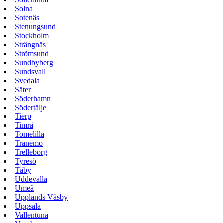
Solna
Sotenäs
Stenungsund
Stockholm
Strängnäs
Strömsund
Sundbyberg
Sundsvall
Svedala
Säter
Söderhamn
Södertälje
Tierp
Timrå
Tomelilla
Tranemo
Trelleborg
Tyresö
Täby
Uddevalla
Umeå
Upplands Väsby
Uppsala
Vallentuna