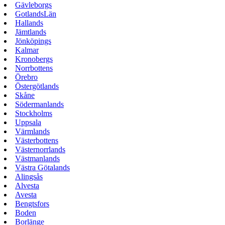
Gävleborgs
GotlandsLän
Hallands
Jämtlands
Jönköpings
Kalmar
Kronobergs
Norrbottens
Örebro
Östergötlands
Skåne
Södermanlands
Stockholms
Uppsala
Värmlands
Västerbottens
Västernorrlands
Västmanlands
Västra Götalands
Alingsås
Alvesta
Avesta
Bengtsfors
Boden
Borlänge