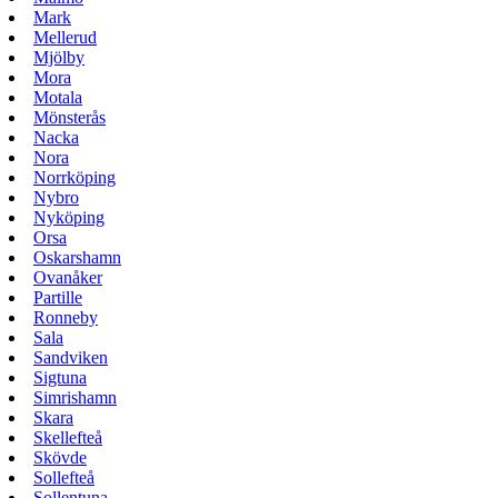
Mark
Mellerud
Mjölby
Mora
Motala
Mönsterås
Nacka
Nora
Norrköping
Nybro
Nyköping
Orsa
Oskarshamn
Ovanåker
Partille
Ronneby
Sala
Sandviken
Sigtuna
Simrishamn
Skara
Skellefteå
Skövde
Sollefteå
Sollentuna