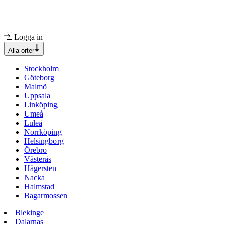
Logga in
Alla orter
Stockholm
Göteborg
Malmö
Uppsala
Linköping
Umeå
Luleå
Norrköping
Helsingborg
Örebro
Västerås
Hägersten
Nacka
Halmstad
Bagarmossen
Blekinge
Dalarnas