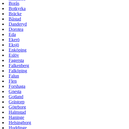
Borås
Botkyrka
Bräcke
Båstad
Danderyd
Dorotea
Eda
Ekerö
Eksjö
Enköping
Eslöv
Fagersta
Falkenberg
Falköping
Falun
Flen
Forshaga
Gnesta
Gotland
Grästorp
Göteborg
Halmstad
Haninge
Helsingborg
Huddinge