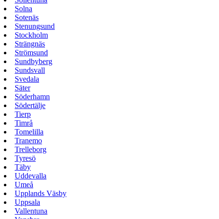
Solna
Sotenäs
Stenungsund
Stockholm
Strängnäs
Strömsund
Sundbyberg
Sundsvall
Svedala
Säter
Söderhamn
Södertälje
Tierp
Timrå
Tomelilla
Tranemo
Trelleborg
Tyresö
Täby
Uddevalla
Umeå
Upplands Väsby
Uppsala
Vallentuna