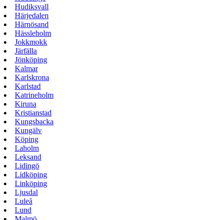
Hudiksvall
Härjedalen
Härnösand
Hässleholm
Jokkmokk
Järfälla
Jönköping
Kalmar
Karlskrona
Karlstad
Katrineholm
Kiruna
Kristianstad
Kungsbacka
Kungälv
Köping
Laholm
Leksand
Lidingö
Lidköping
Linköping
Ljusdal
Luleå
Lund
Malmö