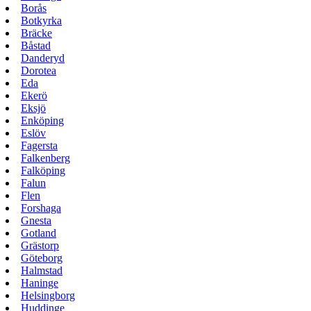
Borås
Botkyrka
Bräcke
Båstad
Danderyd
Dorotea
Eda
Ekerö
Eksjö
Enköping
Eslöv
Fagersta
Falkenberg
Falköping
Falun
Flen
Forshaga
Gnesta
Gotland
Grästorp
Göteborg
Halmstad
Haninge
Helsingborg
Huddinge