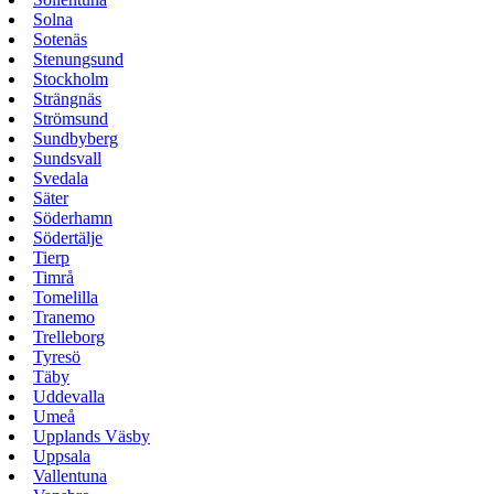
Solna
Sotenäs
Stenungsund
Stockholm
Strängnäs
Strömsund
Sundbyberg
Sundsvall
Svedala
Säter
Söderhamn
Södertälje
Tierp
Timrå
Tomelilla
Tranemo
Trelleborg
Tyresö
Täby
Uddevalla
Umeå
Upplands Väsby
Uppsala
Vallentuna