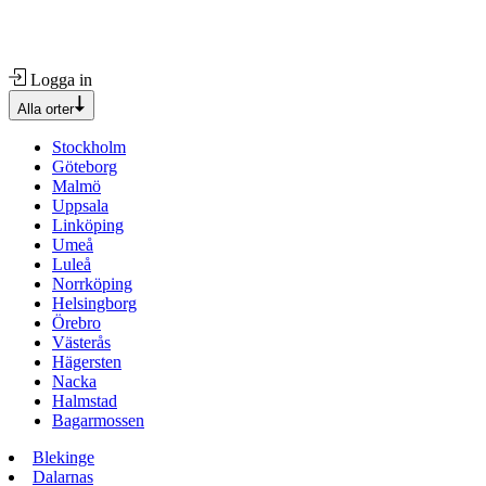
Logga in
Alla orter
Stockholm
Göteborg
Malmö
Uppsala
Linköping
Umeå
Luleå
Norrköping
Helsingborg
Örebro
Västerås
Hägersten
Nacka
Halmstad
Bagarmossen
Blekinge
Dalarnas