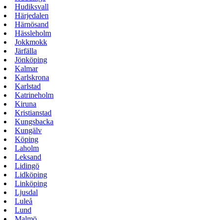
Hudiksvall
Härjedalen
Härnösand
Hässleholm
Jokkmokk
Järfälla
Jönköping
Kalmar
Karlskrona
Karlstad
Katrineholm
Kiruna
Kristianstad
Kungsbacka
Kungälv
Köping
Laholm
Leksand
Lidingö
Lidköping
Linköping
Ljusdal
Luleå
Lund
Malmö