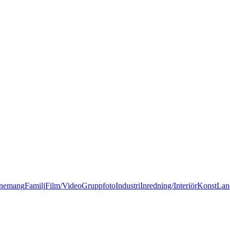
nemang
Familj
Film/Video
Gruppfoto
Industri
Inredning/Interiör
Konst
Lan