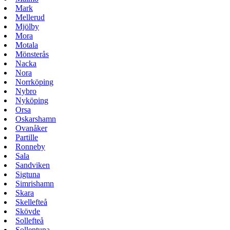
Mark
Mellerud
Mjölby
Mora
Motala
Mönsterås
Nacka
Nora
Norrköping
Nybro
Nyköping
Orsa
Oskarshamn
Ovanåker
Partille
Ronneby
Sala
Sandviken
Sigtuna
Simrishamn
Skara
Skellefteå
Skövde
Sollefteå
Sollentuna