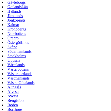
Gävleborgs
GotlandsLän
Hallands
Jämtlands
Jönköpings
Kalmar
Kronobergs
Norrbottens
Örebro
Östergötlands
Skåne
Södermanlands
Stockholms
Uppsala
Värmlands
Västerbottens
Västernorrlands
Västmanlands
Västra Götalands
Alingsås
Alvesta
Avesta
Bengtsfors
Boden
Borlänge