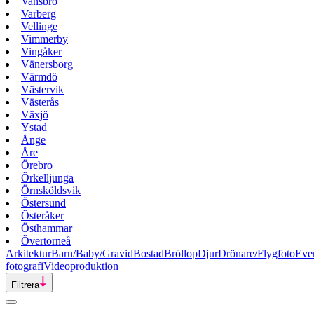
Vansbro
Varberg
Vellinge
Vimmerby
Vingåker
Vänersborg
Värmdö
Västervik
Västerås
Växjö
Ystad
Ånge
Åre
Örebro
Örkelljunga
Örnsköldsvik
Östersund
Österåker
Östhammar
Övertorneå
Arkitektur
Barn/Baby/Gravid
Bostad
Bröllop
Djur
Drönare/Flygfoto
Eve
fotografi
Videoproduktion
Filtrera