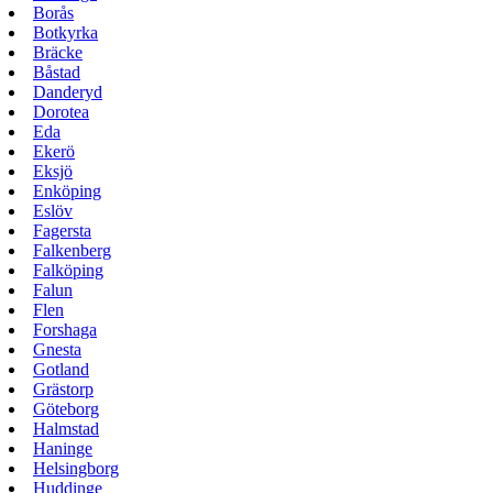
Borås
Botkyrka
Bräcke
Båstad
Danderyd
Dorotea
Eda
Ekerö
Eksjö
Enköping
Eslöv
Fagersta
Falkenberg
Falköping
Falun
Flen
Forshaga
Gnesta
Gotland
Grästorp
Göteborg
Halmstad
Haninge
Helsingborg
Huddinge