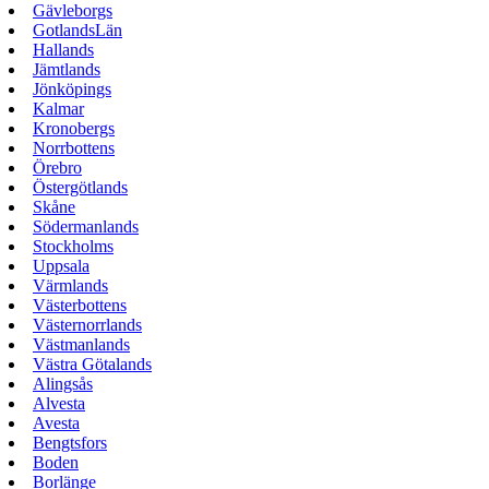
Gävleborgs
GotlandsLän
Hallands
Jämtlands
Jönköpings
Kalmar
Kronobergs
Norrbottens
Örebro
Östergötlands
Skåne
Södermanlands
Stockholms
Uppsala
Värmlands
Västerbottens
Västernorrlands
Västmanlands
Västra Götalands
Alingsås
Alvesta
Avesta
Bengtsfors
Boden
Borlänge