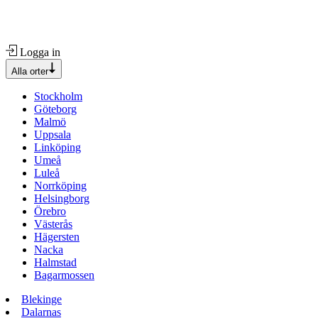
Logga in
Alla orter
Stockholm
Göteborg
Malmö
Uppsala
Linköping
Umeå
Luleå
Norrköping
Helsingborg
Örebro
Västerås
Hägersten
Nacka
Halmstad
Bagarmossen
Blekinge
Dalarnas