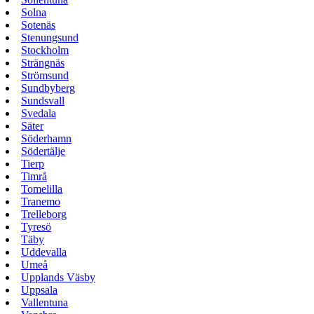
Solna
Sotenäs
Stenungsund
Stockholm
Strängnäs
Strömsund
Sundbyberg
Sundsvall
Svedala
Säter
Söderhamn
Södertälje
Tierp
Timrå
Tomelilla
Tranemo
Trelleborg
Tyresö
Täby
Uddevalla
Umeå
Upplands Väsby
Uppsala
Vallentuna