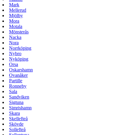
Mark
Mellerud
Mjölby
Mora
Motala
Mönsterås
Nacka
Nora
Norrköping
Nybro
Nyköping
Orsa
Oskarshamn
Ovanåker
Partille
Ronneby
Sala
Sandviken
Sigtuna
Simrishamn
Skara
Skellefteå
Skövde
Sollefteå
Sollentuna