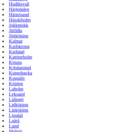
Hudiksvall
Härjedalen
Härnösand
Hässleholm
Jokkmokk
Järfälla
Jönköping
Kalmar
Karlskrona
Karlstad
Katrineholm
Kiruna
Kristianstad
Kungsbacka
Kungälv
Köping
Laholm
Leksand
Lidingö
Lidköping
Linköping
Ljusdal
Luleå
Lund
Malmö