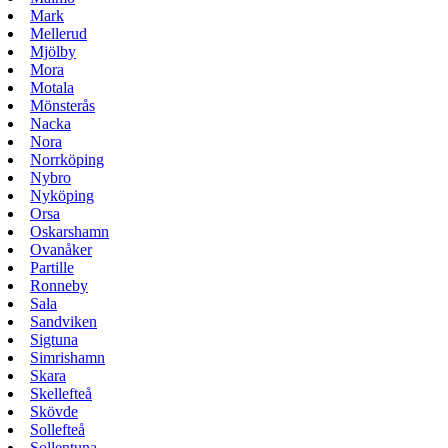
Mark
Mellerud
Mjölby
Mora
Motala
Mönsterås
Nacka
Nora
Norrköping
Nybro
Nyköping
Orsa
Oskarshamn
Ovanåker
Partille
Ronneby
Sala
Sandviken
Sigtuna
Simrishamn
Skara
Skellefteå
Skövde
Sollefteå
Sollentuna