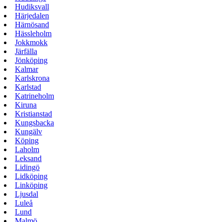
Hudiksvall
Härjedalen
Härnösand
Hässleholm
Jokkmokk
Järfälla
Jönköping
Kalmar
Karlskrona
Karlstad
Katrineholm
Kiruna
Kristianstad
Kungsbacka
Kungälv
Köping
Laholm
Leksand
Lidingö
Lidköping
Linköping
Ljusdal
Luleå
Lund
Malmö