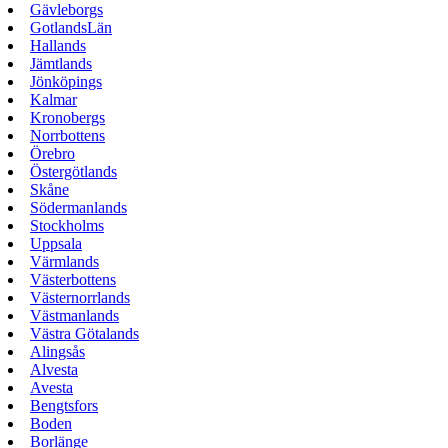
Gävleborgs
GotlandsLän
Hallands
Jämtlands
Jönköpings
Kalmar
Kronobergs
Norrbottens
Örebro
Östergötlands
Skåne
Södermanlands
Stockholms
Uppsala
Värmlands
Västerbottens
Västernorrlands
Västmanlands
Västra Götalands
Alingsås
Alvesta
Avesta
Bengtsfors
Boden
Borlänge