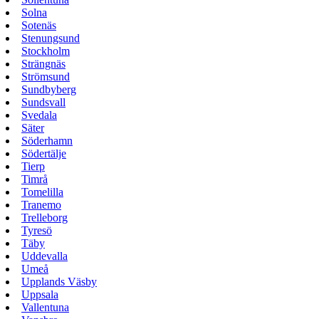
Solna
Sotenäs
Stenungsund
Stockholm
Strängnäs
Strömsund
Sundbyberg
Sundsvall
Svedala
Säter
Söderhamn
Södertälje
Tierp
Timrå
Tomelilla
Tranemo
Trelleborg
Tyresö
Täby
Uddevalla
Umeå
Upplands Väsby
Uppsala
Vallentuna