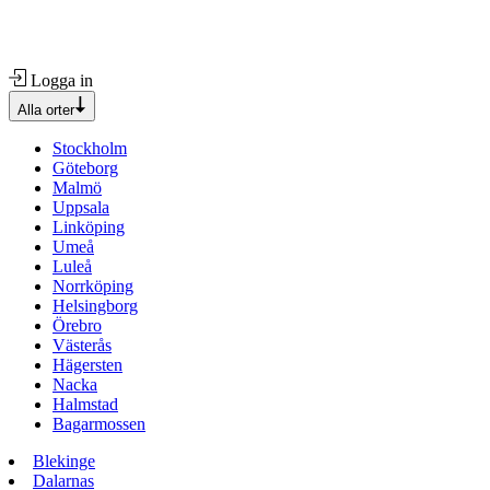
Logga in
Alla orter
Stockholm
Göteborg
Malmö
Uppsala
Linköping
Umeå
Luleå
Norrköping
Helsingborg
Örebro
Västerås
Hägersten
Nacka
Halmstad
Bagarmossen
Blekinge
Dalarnas