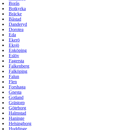
Borås
Botkyrka
Bräcke
Båstad
Danderyd
Dorotea
Eda
Ekerö
Eksjö
Enköping
Eslöv
Fagersta
Falkenberg
Falköping
Falun
Flen
Forshaga
Gnesta
Gotland
Grästorp
Göteborg
Halmstad
Haninge
Helsingborg
Huddinge