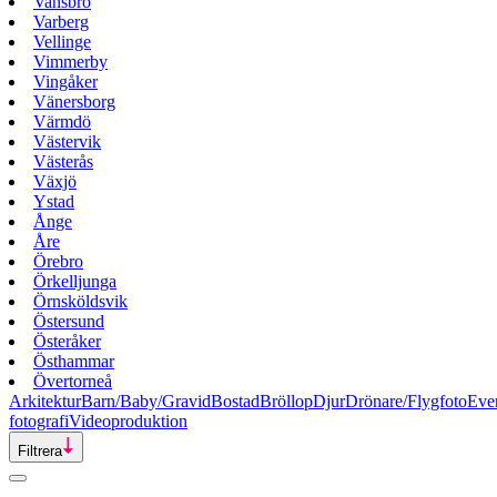
Vansbro
Varberg
Vellinge
Vimmerby
Vingåker
Vänersborg
Värmdö
Västervik
Västerås
Växjö
Ystad
Ånge
Åre
Örebro
Örkelljunga
Örnsköldsvik
Östersund
Österåker
Östhammar
Övertorneå
Arkitektur
Barn/Baby/Gravid
Bostad
Bröllop
Djur
Drönare/Flygfoto
Eve
fotografi
Videoproduktion
Filtrera