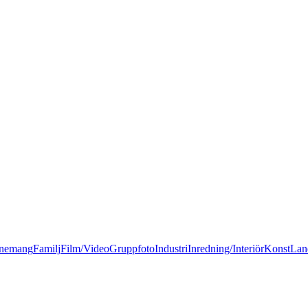
nemang
Familj
Film/Video
Gruppfoto
Industri
Inredning/Interiör
Konst
Lan