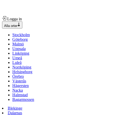
Logga in
Alla orter
Stockholm
Göteborg
Malmö
Uppsala
Linköping
Umeå
Luleå
Norrköping
Helsingborg
Örebro
Västerås
Hägersten
Nacka
Halmstad
Bagarmossen
Blekinge
Dalarnas