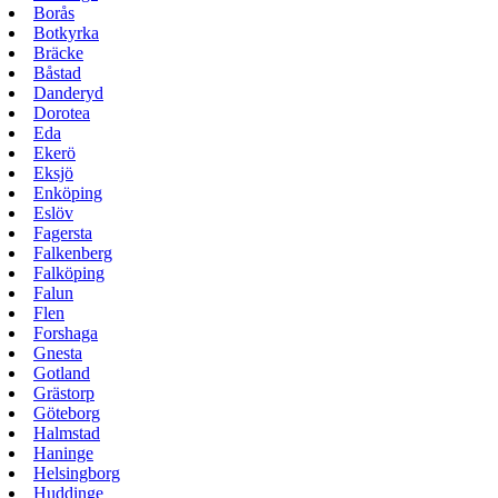
Borås
Botkyrka
Bräcke
Båstad
Danderyd
Dorotea
Eda
Ekerö
Eksjö
Enköping
Eslöv
Fagersta
Falkenberg
Falköping
Falun
Flen
Forshaga
Gnesta
Gotland
Grästorp
Göteborg
Halmstad
Haninge
Helsingborg
Huddinge