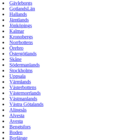
Gävleborgs
GotlandsLän
Hallands
Jämtlands
Jönköpings
Kalmar
Kronobergs
Norrbottens
Örebro
Östergötlands
Skåne
Södermanlands
Stockholms
Uppsala
Värmlands
Västerbottens
Västernorrlands
Västmanlands
Västra Götalands
Alingsås
Alvesta
Avesta
Bengtsfors
Boden
Borlänge