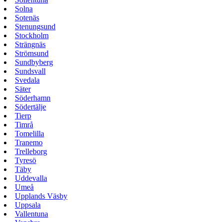
Solna
Sotenäs
Stenungsund
Stockholm
Strängnäs
Strömsund
Sundbyberg
Sundsvall
Svedala
Säter
Söderhamn
Södertälje
Tierp
Timrå
Tomelilla
Tranemo
Trelleborg
Tyresö
Täby
Uddevalla
Umeå
Upplands Väsby
Uppsala
Vallentuna