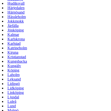
Hudiksvall
Härjedalen
Härnösand
Hässleholm
Jokkmokk
Järfälla
Jönköping
Kalmar
Karlskrona
Karlstad
Katrineholm
Kiruna
Kristianstad
Kungsbacka
Kungälv
Köping
Laholm
Leksand
Lidingö
Lidköping
Linköping
Ljusdal
Luleå
Lund
Malmö