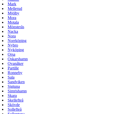
Mark
Mellerud
Mjölby
Mora
Motala
Mönsterås
Nacka
Nora
Norrköping
Nybro
Nyköping
Orsa
Oskarshamn
Ovanåker
Partille
Ronneby
Sala
Sandviken
Sigtuna
Simrishamn
Skara
Skellefteå
Skövde
Sollefteå
Sollentuna