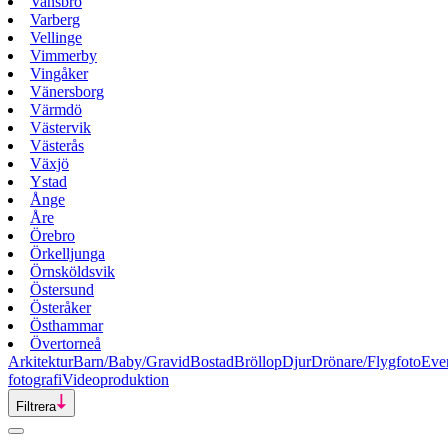
Vansbro
Varberg
Vellinge
Vimmerby
Vingåker
Vänersborg
Värmdö
Västervik
Västerås
Växjö
Ystad
Ånge
Åre
Örebro
Örkelljunga
Örnsköldsvik
Östersund
Österåker
Östhammar
Övertorneå
Arkitektur
Barn/Baby/Gravid
Bostad
Bröllop
Djur
Drönare/Flygfoto
Eve
fotografi
Videoproduktion
Filtrera