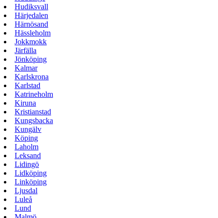
Hudiksvall
Härjedalen
Härnösand
Hässleholm
Jokkmokk
Järfälla
Jönköping
Kalmar
Karlskrona
Karlstad
Katrineholm
Kiruna
Kristianstad
Kungsbacka
Kungälv
Köping
Laholm
Leksand
Lidingö
Lidköping
Linköping
Ljusdal
Luleå
Lund
Malmö