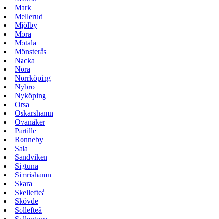
Mark
Mellerud
Mjölby
Mora
Motala
Mönsterås
Nacka
Nora
Norrköping
Nybro
Nyköping
Orsa
Oskarshamn
Ovanåker
Partille
Ronneby
Sala
Sandviken
Sigtuna
Simrishamn
Skara
Skellefteå
Skövde
Sollefteå
Sollentuna