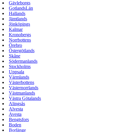
Gävleborgs
GotlandsLän
Hallands
Jämtlands
Jönköpings
Kalmar
Kronobergs
Norrbottens
Örebro
Östergötlands
Skåne
Södermanlands
Stockholms
Uppsala
Värmlands
Västerbottens
Västernorrlands
Västmanlands
Västra Götalands
Alingsås
Alvesta
Avesta
Bengtsfors
Boden
Borlänge