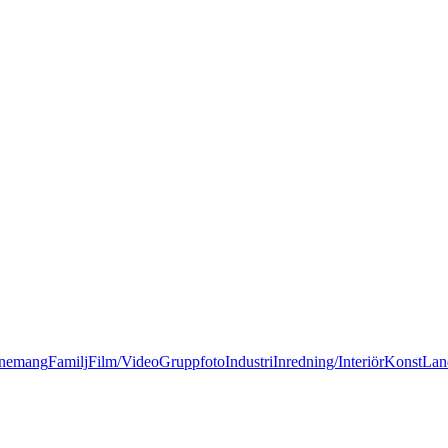
nemang
Familj
Film/Video
Gruppfoto
Industri
Inredning/Interiör
Konst
Lan