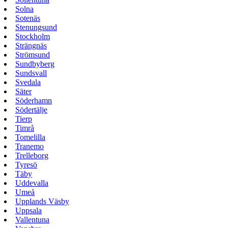
Solna
Sotenäs
Stenungsund
Stockholm
Strängnäs
Strömsund
Sundbyberg
Sundsvall
Svedala
Säter
Söderhamn
Södertälje
Tierp
Timrå
Tomelilla
Tranemo
Trelleborg
Tyresö
Täby
Uddevalla
Umeå
Upplands Väsby
Uppsala
Vallentuna