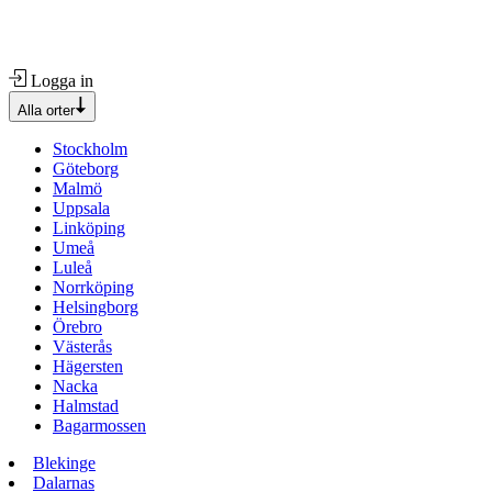
Logga in
Alla orter
Stockholm
Göteborg
Malmö
Uppsala
Linköping
Umeå
Luleå
Norrköping
Helsingborg
Örebro
Västerås
Hägersten
Nacka
Halmstad
Bagarmossen
Blekinge
Dalarnas