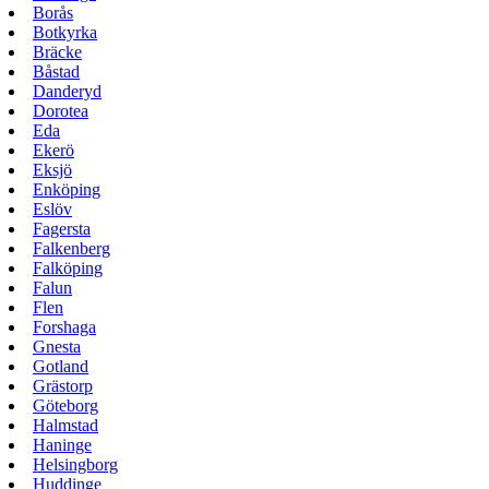
Borås
Botkyrka
Bräcke
Båstad
Danderyd
Dorotea
Eda
Ekerö
Eksjö
Enköping
Eslöv
Fagersta
Falkenberg
Falköping
Falun
Flen
Forshaga
Gnesta
Gotland
Grästorp
Göteborg
Halmstad
Haninge
Helsingborg
Huddinge