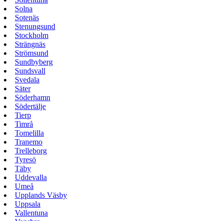
Solna
Sotenäs
Stenungsund
Stockholm
Strängnäs
Strömsund
Sundbyberg
Sundsvall
Svedala
Säter
Söderhamn
Södertälje
Tierp
Timrå
Tomelilla
Tranemo
Trelleborg
Tyresö
Täby
Uddevalla
Umeå
Upplands Väsby
Uppsala
Vallentuna