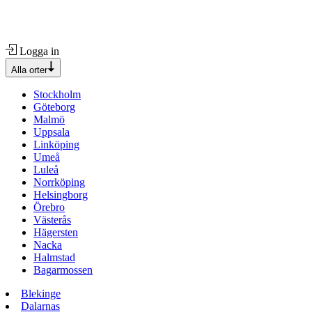
Logga in
Alla orter
Stockholm
Göteborg
Malmö
Uppsala
Linköping
Umeå
Luleå
Norrköping
Helsingborg
Örebro
Västerås
Hägersten
Nacka
Halmstad
Bagarmossen
Blekinge
Dalarnas