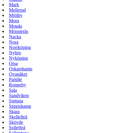
Mark
Mellerud
Mjölby
Mora
Motala
Mönsterås
Nacka
Nora
Norrköping
Nybro
Nyköping
Orsa
Oskarshamn
Ovanåker
Partille
Ronneby
Sala
Sandviken
Sigtuna
Simrishamn
Skara
Skellefteå
Skövde
Sollefteå
Sollentuna