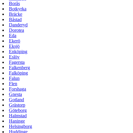
Borås
Botkyrka
Bräcke
Båstad
Danderyd
Dorotea
Eda
Ekerö
Eksjö
Enköping
Eslöv
Fagersta
Falkenberg
Falköping
Falun
Flen
Forshaga
Gnesta
Gotland
Grästorp
Göteborg
Halmstad
Haninge
Helsingborg
Huddinge