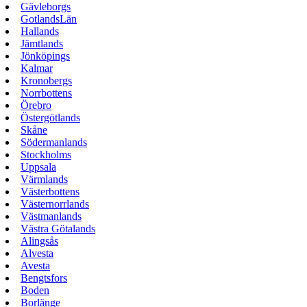
Gävleborgs
GotlandsLän
Hallands
Jämtlands
Jönköpings
Kalmar
Kronobergs
Norrbottens
Örebro
Östergötlands
Skåne
Södermanlands
Stockholms
Uppsala
Värmlands
Västerbottens
Västernorrlands
Västmanlands
Västra Götalands
Alingsås
Alvesta
Avesta
Bengtsfors
Boden
Borlänge