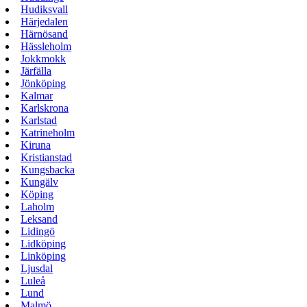
Hudiksvall
Härjedalen
Härnösand
Hässleholm
Jokkmokk
Järfälla
Jönköping
Kalmar
Karlskrona
Karlstad
Katrineholm
Kiruna
Kristianstad
Kungsbacka
Kungälv
Köping
Laholm
Leksand
Lidingö
Lidköping
Linköping
Ljusdal
Luleå
Lund
Malmö