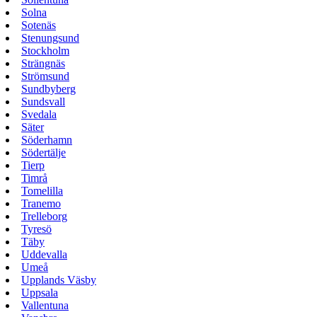
Solna
Sotenäs
Stenungsund
Stockholm
Strängnäs
Strömsund
Sundbyberg
Sundsvall
Svedala
Säter
Söderhamn
Södertälje
Tierp
Timrå
Tomelilla
Tranemo
Trelleborg
Tyresö
Täby
Uddevalla
Umeå
Upplands Väsby
Uppsala
Vallentuna