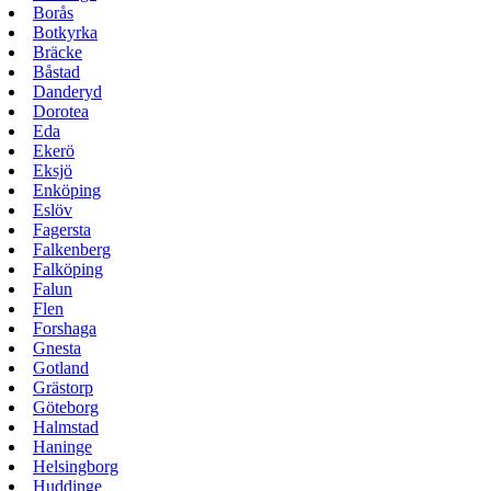
Borås
Botkyrka
Bräcke
Båstad
Danderyd
Dorotea
Eda
Ekerö
Eksjö
Enköping
Eslöv
Fagersta
Falkenberg
Falköping
Falun
Flen
Forshaga
Gnesta
Gotland
Grästorp
Göteborg
Halmstad
Haninge
Helsingborg
Huddinge