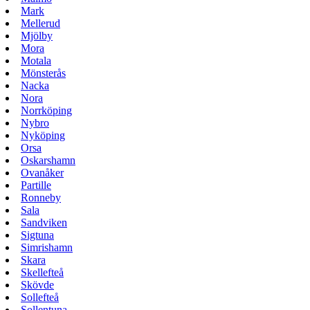
Mark
Mellerud
Mjölby
Mora
Motala
Mönsterås
Nacka
Nora
Norrköping
Nybro
Nyköping
Orsa
Oskarshamn
Ovanåker
Partille
Ronneby
Sala
Sandviken
Sigtuna
Simrishamn
Skara
Skellefteå
Skövde
Sollefteå
Sollentuna