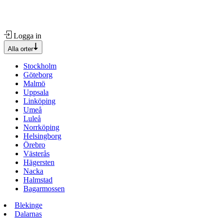
Logga in
Alla orter
Stockholm
Göteborg
Malmö
Uppsala
Linköping
Umeå
Luleå
Norrköping
Helsingborg
Örebro
Västerås
Hägersten
Nacka
Halmstad
Bagarmossen
Blekinge
Dalarnas