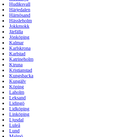
Hudiksvall
Härjedalen
Härnösand
Hässleholm
Jokkmokk
Järfälla
Jönköping
Kalmar
Karlskrona
Karlstad
Katrineholm
Kiruna
Kristianstad
Kungsbacka
Kungälv
Köping
Laholm
Leksand
Lidingö
Lidköping
Linköping
Ljusdal
Luleå
Lund
Malmö