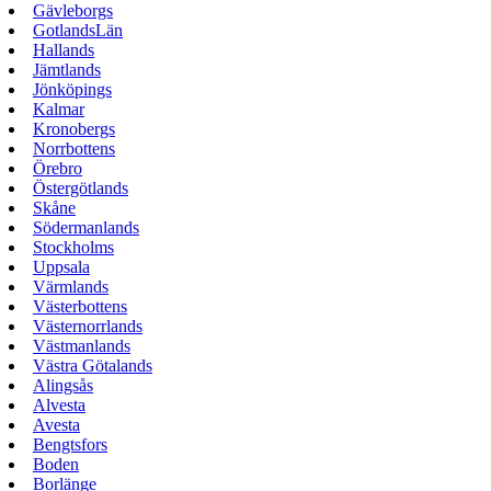
Gävleborgs
GotlandsLän
Hallands
Jämtlands
Jönköpings
Kalmar
Kronobergs
Norrbottens
Örebro
Östergötlands
Skåne
Södermanlands
Stockholms
Uppsala
Värmlands
Västerbottens
Västernorrlands
Västmanlands
Västra Götalands
Alingsås
Alvesta
Avesta
Bengtsfors
Boden
Borlänge