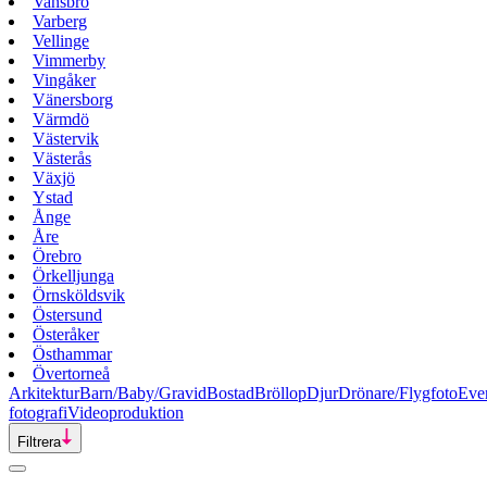
Vansbro
Varberg
Vellinge
Vimmerby
Vingåker
Vänersborg
Värmdö
Västervik
Västerås
Växjö
Ystad
Ånge
Åre
Örebro
Örkelljunga
Örnsköldsvik
Östersund
Österåker
Östhammar
Övertorneå
Arkitektur
Barn/Baby/Gravid
Bostad
Bröllop
Djur
Drönare/Flygfoto
Eve
fotografi
Videoproduktion
Filtrera