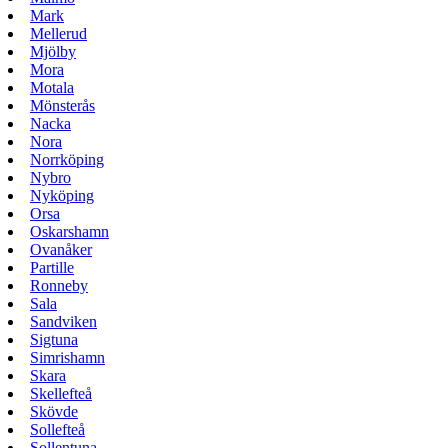
Mark
Mellerud
Mjölby
Mora
Motala
Mönsterås
Nacka
Nora
Norrköping
Nybro
Nyköping
Orsa
Oskarshamn
Ovanåker
Partille
Ronneby
Sala
Sandviken
Sigtuna
Simrishamn
Skara
Skellefteå
Skövde
Sollefteå
Sollentuna