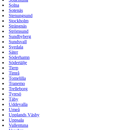
Solna
Sotenäs
Stenungsund
Stockholm
Strängnäs
Strömsund
Sundbyberg
Sundsvall
Svedala
Säter
Söderhamn
Södertälje
Tierp
Timrå
Tomelilla
Tranemo
Trelleborg
Tyresö
Täby
Uddevalla
Umeå
Upplands Väsby
Uppsala
Vallentuna