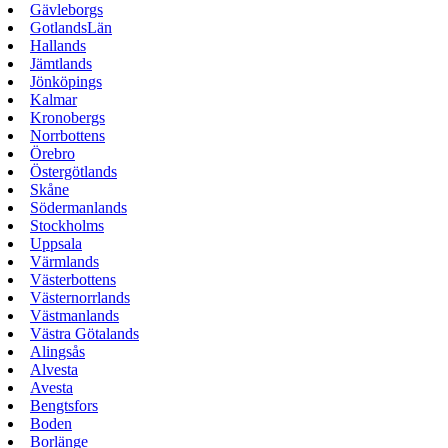
Gävleborgs
GotlandsLän
Hallands
Jämtlands
Jönköpings
Kalmar
Kronobergs
Norrbottens
Örebro
Östergötlands
Skåne
Södermanlands
Stockholms
Uppsala
Värmlands
Västerbottens
Västernorrlands
Västmanlands
Västra Götalands
Alingsås
Alvesta
Avesta
Bengtsfors
Boden
Borlänge