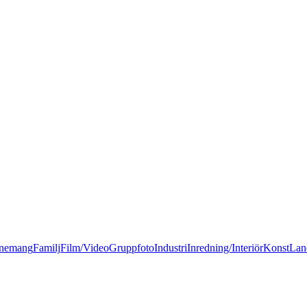
nemang
Familj
Film/Video
Gruppfoto
Industri
Inredning/Interiör
Konst
Lan