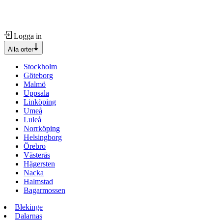
Logga in
Alla orter
Stockholm
Göteborg
Malmö
Uppsala
Linköping
Umeå
Luleå
Norrköping
Helsingborg
Örebro
Västerås
Hägersten
Nacka
Halmstad
Bagarmossen
Blekinge
Dalarnas