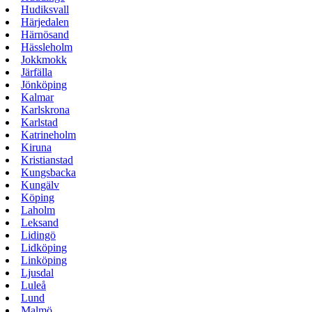
Hudiksvall
Härjedalen
Härnösand
Hässleholm
Jokkmokk
Järfälla
Jönköping
Kalmar
Karlskrona
Karlstad
Katrineholm
Kiruna
Kristianstad
Kungsbacka
Kungälv
Köping
Laholm
Leksand
Lidingö
Lidköping
Linköping
Ljusdal
Luleå
Lund
Malmö