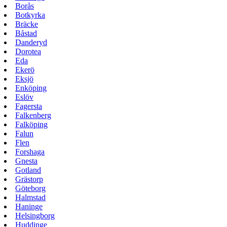
Borås
Botkyrka
Bräcke
Båstad
Danderyd
Dorotea
Eda
Ekerö
Eksjö
Enköping
Eslöv
Fagersta
Falkenberg
Falköping
Falun
Flen
Forshaga
Gnesta
Gotland
Grästorp
Göteborg
Halmstad
Haninge
Helsingborg
Huddinge