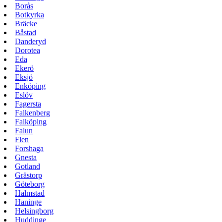
Borås
Botkyrka
Bräcke
Båstad
Danderyd
Dorotea
Eda
Ekerö
Eksjö
Enköping
Eslöv
Fagersta
Falkenberg
Falköping
Falun
Flen
Forshaga
Gnesta
Gotland
Grästorp
Göteborg
Halmstad
Haninge
Helsingborg
Huddinge