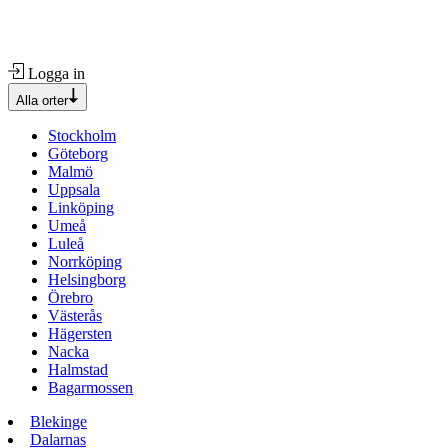
Logga in
Alla orter
Stockholm
Göteborg
Malmö
Uppsala
Linköping
Umeå
Luleå
Norrköping
Helsingborg
Örebro
Västerås
Hägersten
Nacka
Halmstad
Bagarmossen
Blekinge
Dalarnas