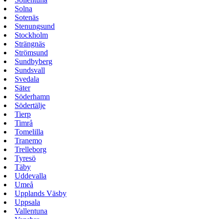
Solna
Sotenäs
Stenungsund
Stockholm
Strängnäs
Strömsund
Sundbyberg
Sundsvall
Svedala
Säter
Söderhamn
Södertälje
Tierp
Timrå
Tomelilla
Tranemo
Trelleborg
Tyresö
Täby
Uddevalla
Umeå
Upplands Väsby
Uppsala
Vallentuna