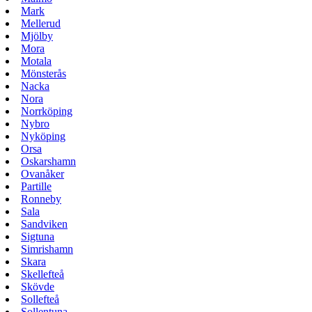
Mark
Mellerud
Mjölby
Mora
Motala
Mönsterås
Nacka
Nora
Norrköping
Nybro
Nyköping
Orsa
Oskarshamn
Ovanåker
Partille
Ronneby
Sala
Sandviken
Sigtuna
Simrishamn
Skara
Skellefteå
Skövde
Sollefteå
Sollentuna