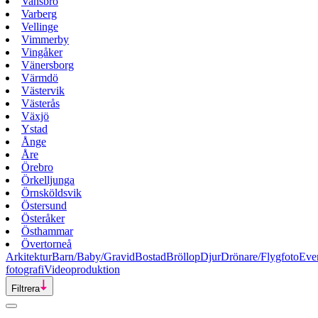
Vansbro
Varberg
Vellinge
Vimmerby
Vingåker
Vänersborg
Värmdö
Västervik
Västerås
Växjö
Ystad
Ånge
Åre
Örebro
Örkelljunga
Örnsköldsvik
Östersund
Österåker
Östhammar
Övertorneå
Arkitektur
Barn/Baby/Gravid
Bostad
Bröllop
Djur
Drönare/Flygfoto
Eve
fotografi
Videoproduktion
Filtrera