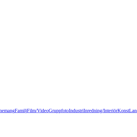
nemang
Familj
Film/Video
Gruppfoto
Industri
Inredning/Interiör
Konst
Lan