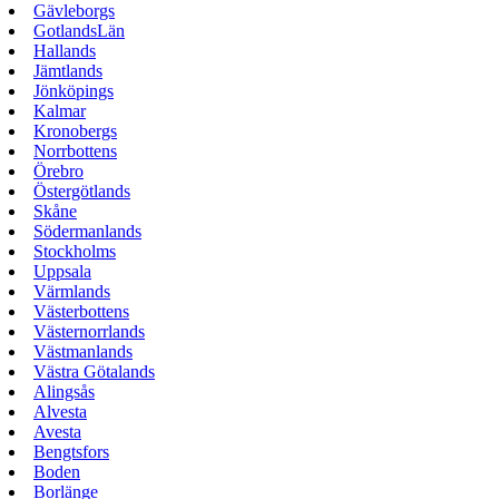
Gävleborgs
GotlandsLän
Hallands
Jämtlands
Jönköpings
Kalmar
Kronobergs
Norrbottens
Örebro
Östergötlands
Skåne
Södermanlands
Stockholms
Uppsala
Värmlands
Västerbottens
Västernorrlands
Västmanlands
Västra Götalands
Alingsås
Alvesta
Avesta
Bengtsfors
Boden
Borlänge