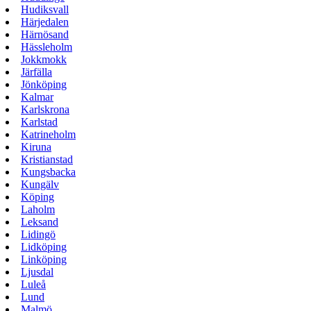
Hudiksvall
Härjedalen
Härnösand
Hässleholm
Jokkmokk
Järfälla
Jönköping
Kalmar
Karlskrona
Karlstad
Katrineholm
Kiruna
Kristianstad
Kungsbacka
Kungälv
Köping
Laholm
Leksand
Lidingö
Lidköping
Linköping
Ljusdal
Luleå
Lund
Malmö