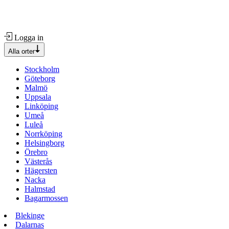
Logga in
Alla orter
Stockholm
Göteborg
Malmö
Uppsala
Linköping
Umeå
Luleå
Norrköping
Helsingborg
Örebro
Västerås
Hägersten
Nacka
Halmstad
Bagarmossen
Blekinge
Dalarnas