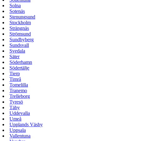
Solna
Sotenäs
Stenungsund
Stockholm
Strängnäs
Strömsund
Sundbyberg
Sundsvall
Svedala
Säter
Söderhamn
Södertälje
Tierp
Timrå
Tomelilla
Tranemo
Trelleborg
Tyresö
Täby
Uddevalla
Umeå
Upplands Väsby
Uppsala
Vallentuna