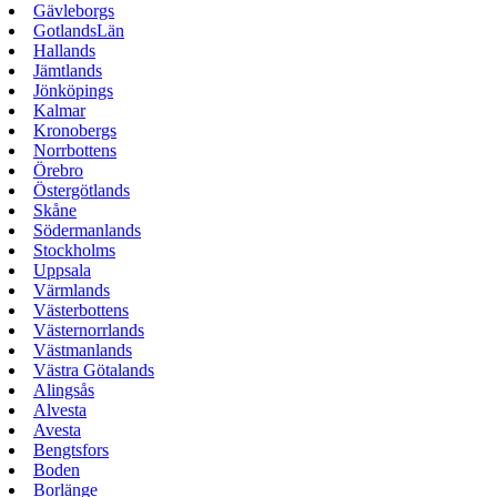
Gävleborgs
GotlandsLän
Hallands
Jämtlands
Jönköpings
Kalmar
Kronobergs
Norrbottens
Örebro
Östergötlands
Skåne
Södermanlands
Stockholms
Uppsala
Värmlands
Västerbottens
Västernorrlands
Västmanlands
Västra Götalands
Alingsås
Alvesta
Avesta
Bengtsfors
Boden
Borlänge