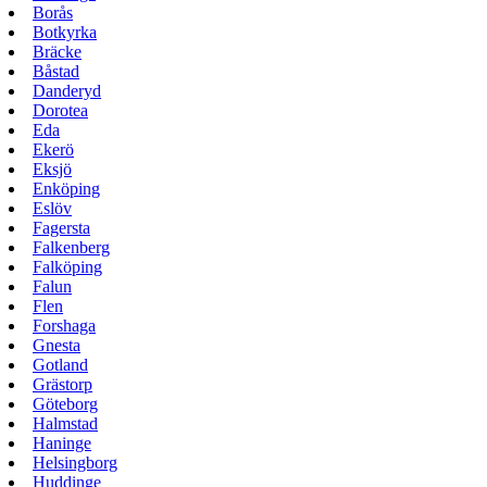
Borås
Botkyrka
Bräcke
Båstad
Danderyd
Dorotea
Eda
Ekerö
Eksjö
Enköping
Eslöv
Fagersta
Falkenberg
Falköping
Falun
Flen
Forshaga
Gnesta
Gotland
Grästorp
Göteborg
Halmstad
Haninge
Helsingborg
Huddinge