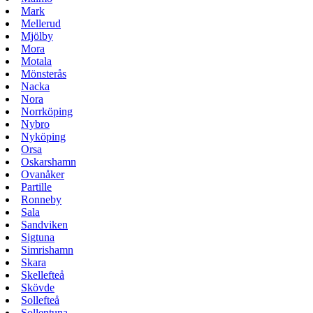
Mark
Mellerud
Mjölby
Mora
Motala
Mönsterås
Nacka
Nora
Norrköping
Nybro
Nyköping
Orsa
Oskarshamn
Ovanåker
Partille
Ronneby
Sala
Sandviken
Sigtuna
Simrishamn
Skara
Skellefteå
Skövde
Sollefteå
Sollentuna