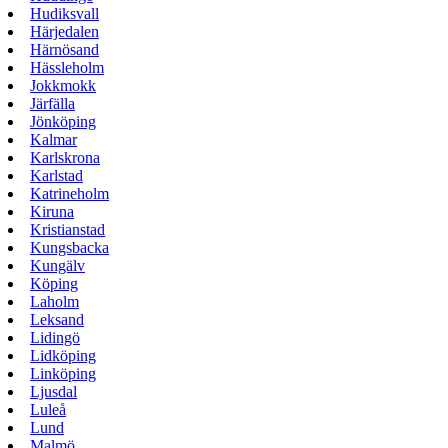
Hudiksvall
Härjedalen
Härnösand
Hässleholm
Jokkmokk
Järfälla
Jönköping
Kalmar
Karlskrona
Karlstad
Katrineholm
Kiruna
Kristianstad
Kungsbacka
Kungälv
Köping
Laholm
Leksand
Lidingö
Lidköping
Linköping
Ljusdal
Luleå
Lund
Malmö