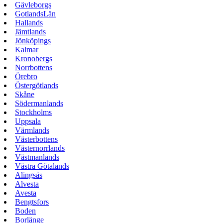
Gävleborgs
GotlandsLän
Hallands
Jämtlands
Jönköpings
Kalmar
Kronobergs
Norrbottens
Örebro
Östergötlands
Skåne
Södermanlands
Stockholms
Uppsala
Värmlands
Västerbottens
Västernorrlands
Västmanlands
Västra Götalands
Alingsås
Alvesta
Avesta
Bengtsfors
Boden
Borlänge