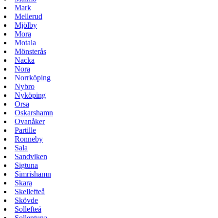
Mark
Mellerud
Mjölby
Mora
Motala
Mönsterås
Nacka
Nora
Norrköping
Nybro
Nyköping
Orsa
Oskarshamn
Ovanåker
Partille
Ronneby
Sala
Sandviken
Sigtuna
Simrishamn
Skara
Skellefteå
Skövde
Sollefteå
Sollentuna