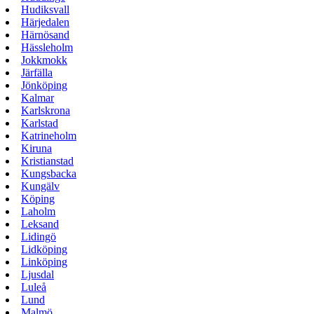
Hudiksvall
Härjedalen
Härnösand
Hässleholm
Jokkmokk
Järfälla
Jönköping
Kalmar
Karlskrona
Karlstad
Katrineholm
Kiruna
Kristianstad
Kungsbacka
Kungälv
Köping
Laholm
Leksand
Lidingö
Lidköping
Linköping
Ljusdal
Luleå
Lund
Malmö