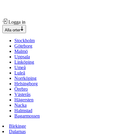
Logga in
Alla orter
Stockholm
Göteborg
Malmö
Uppsala
Linköping
Umeå
Luleå
Norrköping
Helsingborg
Örebro
Västerås
Hägersten
Nacka
Halmstad
Bagarmossen
Blekinge
Dalarnas