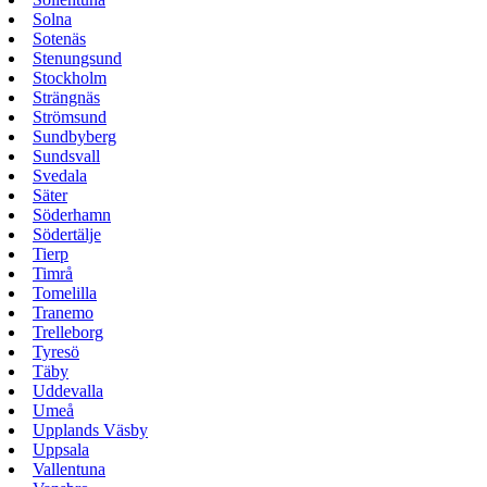
Solna
Sotenäs
Stenungsund
Stockholm
Strängnäs
Strömsund
Sundbyberg
Sundsvall
Svedala
Säter
Söderhamn
Södertälje
Tierp
Timrå
Tomelilla
Tranemo
Trelleborg
Tyresö
Täby
Uddevalla
Umeå
Upplands Väsby
Uppsala
Vallentuna