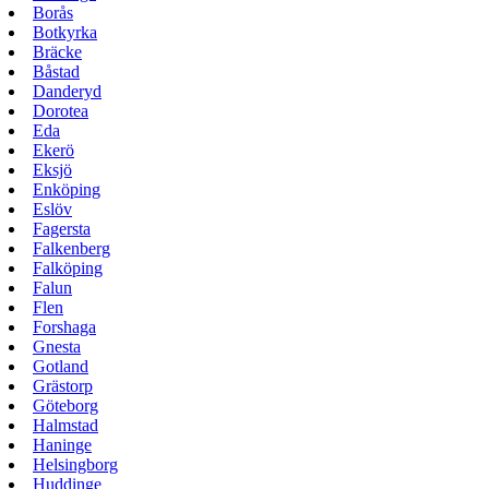
Borås
Botkyrka
Bräcke
Båstad
Danderyd
Dorotea
Eda
Ekerö
Eksjö
Enköping
Eslöv
Fagersta
Falkenberg
Falköping
Falun
Flen
Forshaga
Gnesta
Gotland
Grästorp
Göteborg
Halmstad
Haninge
Helsingborg
Huddinge