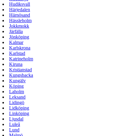
Hudiksvall
Härjedalen
Härnösand
Hässleholm
Jokkmokk
Järfälla
Jönköping
Kalmar
Karlskrona
Karlstad
Katrineholm
Kiruna
Kristianstad
Kungsbacka
Kungälv
Köping
Laholm
Leksand
Lidingö
Lidköping
Linköping
Ljusdal
Luleå
Lund
Malmö