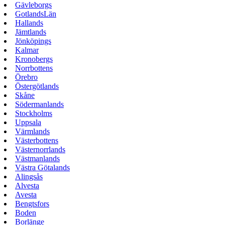
Gävleborgs
GotlandsLän
Hallands
Jämtlands
Jönköpings
Kalmar
Kronobergs
Norrbottens
Örebro
Östergötlands
Skåne
Södermanlands
Stockholms
Uppsala
Värmlands
Västerbottens
Västernorrlands
Västmanlands
Västra Götalands
Alingsås
Alvesta
Avesta
Bengtsfors
Boden
Borlänge