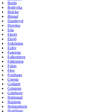
Borås
Botkyrka
Bräcke
Båstad
Danderyd
Dorotea
Eda
Ekerö
Eksjö
Enköping
Eslöv
Fagersta
Falkenberg
Falköping
Falun
Flen
Forshaga
Gnesta
Gotland
Grästorp
Göteborg
Halmstad
Haninge
Helsingborg
Huddinge