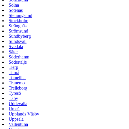
Solna
Sotenäs
Stenungsund
Stockholm
Strängnäs
Strömsund
Sundbyberg
Sundsvall
Svedala
Säter
Söderhamn
Södertälje
Tierp
Timrå
Tomelilla
Tranemo
Trelleborg
Tyresö
Täby
Uddevalla
Umeå
Upplands Väsby
Uppsala
Vallentuna