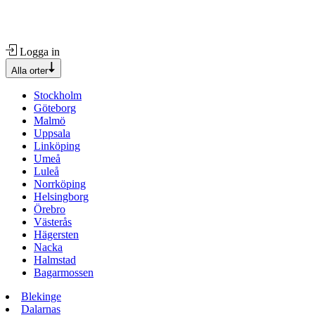
Logga in
Alla orter
Stockholm
Göteborg
Malmö
Uppsala
Linköping
Umeå
Luleå
Norrköping
Helsingborg
Örebro
Västerås
Hägersten
Nacka
Halmstad
Bagarmossen
Blekinge
Dalarnas