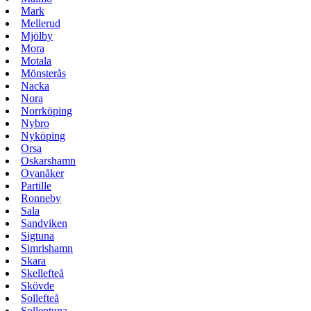
Mark
Mellerud
Mjölby
Mora
Motala
Mönsterås
Nacka
Nora
Norrköping
Nybro
Nyköping
Orsa
Oskarshamn
Ovanåker
Partille
Ronneby
Sala
Sandviken
Sigtuna
Simrishamn
Skara
Skellefteå
Skövde
Sollefteå
Sollentuna