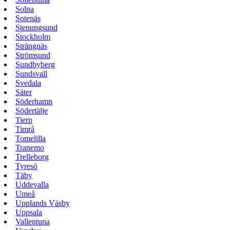
Solna
Sotenäs
Stenungsund
Stockholm
Strängnäs
Strömsund
Sundbyberg
Sundsvall
Svedala
Säter
Söderhamn
Södertälje
Tierp
Timrå
Tomelilla
Tranemo
Trelleborg
Tyresö
Täby
Uddevalla
Umeå
Upplands Väsby
Uppsala
Vallentuna