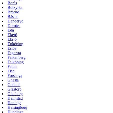
Borås
Botkyrka
Bräcke
Båstad
Danderyd
Dorotea
Eda
Ekerö
Eksjö
Enköping
Eslöv
Fagersta
Falkenberg
Falköping
Falun
Flen
Forshaga
Gnesta
Gotland
Grästorp
Göteborg
Halmstad
Haninge
Helsingborg
Huddinge