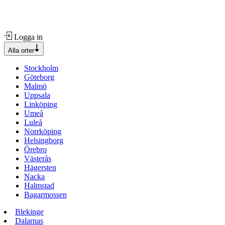
Logga in
Alla orter
Stockholm
Göteborg
Malmö
Uppsala
Linköping
Umeå
Luleå
Norrköping
Helsingborg
Örebro
Västerås
Hägersten
Nacka
Halmstad
Bagarmossen
Blekinge
Dalarnas