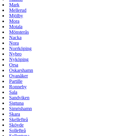
Mark
Mellerud
Mjölby
Mora
Motala
Mönsterås
Nacka
Nora
Norrköping
Nybro
Nyköping
Orsa
Oskarshamn
Ovanåker
Partille
Ronneby
Sala
Sandviken
Sigtuna
Simrishamn
Skara
Skellefteå
Skövde
Sollefteå
Sollentuna