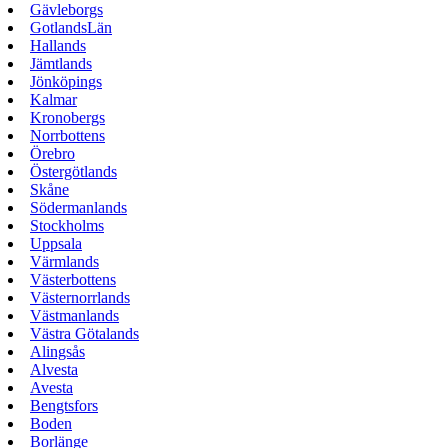
Gävleborgs
GotlandsLän
Hallands
Jämtlands
Jönköpings
Kalmar
Kronobergs
Norrbottens
Örebro
Östergötlands
Skåne
Södermanlands
Stockholms
Uppsala
Värmlands
Västerbottens
Västernorrlands
Västmanlands
Västra Götalands
Alingsås
Alvesta
Avesta
Bengtsfors
Boden
Borlänge