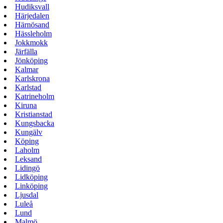
Hudiksvall
Härjedalen
Härnösand
Hässleholm
Jokkmokk
Järfälla
Jönköping
Kalmar
Karlskrona
Karlstad
Katrineholm
Kiruna
Kristianstad
Kungsbacka
Kungälv
Köping
Laholm
Leksand
Lidingö
Lidköping
Linköping
Ljusdal
Luleå
Lund
Malmö