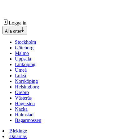
Logga in
Alla orter
Stockholm
Göteborg
Malmö
Uppsala
Linköping
Umeå
Luleå
Norrköping
Helsingborg
Örebro
Västerås
Hägersten
Nacka
Halmstad
Bagarmossen
Blekinge
Dalarnas