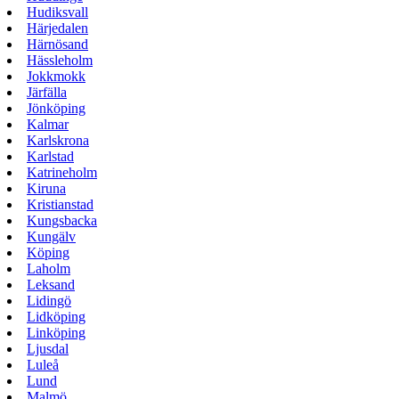
Hudiksvall
Härjedalen
Härnösand
Hässleholm
Jokkmokk
Järfälla
Jönköping
Kalmar
Karlskrona
Karlstad
Katrineholm
Kiruna
Kristianstad
Kungsbacka
Kungälv
Köping
Laholm
Leksand
Lidingö
Lidköping
Linköping
Ljusdal
Luleå
Lund
Malmö