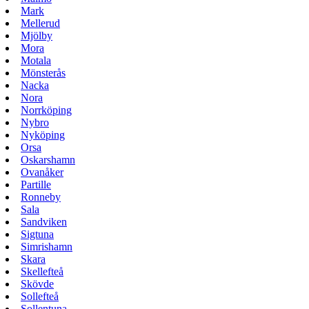
Mark
Mellerud
Mjölby
Mora
Motala
Mönsterås
Nacka
Nora
Norrköping
Nybro
Nyköping
Orsa
Oskarshamn
Ovanåker
Partille
Ronneby
Sala
Sandviken
Sigtuna
Simrishamn
Skara
Skellefteå
Skövde
Sollefteå
Sollentuna