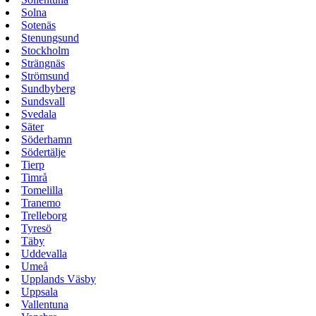
Solna
Sotenäs
Stenungsund
Stockholm
Strängnäs
Strömsund
Sundbyberg
Sundsvall
Svedala
Säter
Söderhamn
Södertälje
Tierp
Timrå
Tomelilla
Tranemo
Trelleborg
Tyresö
Täby
Uddevalla
Umeå
Upplands Väsby
Uppsala
Vallentuna