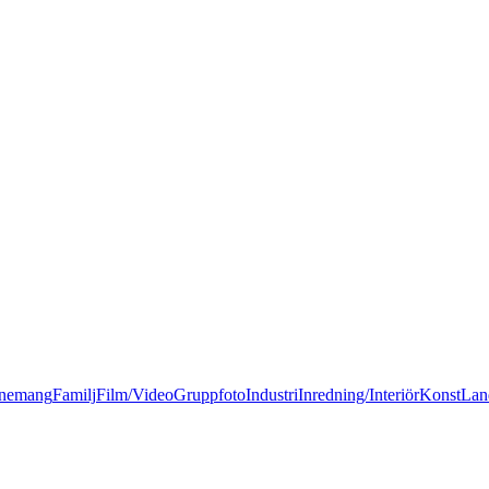
nemang
Familj
Film/Video
Gruppfoto
Industri
Inredning/Interiör
Konst
Lan