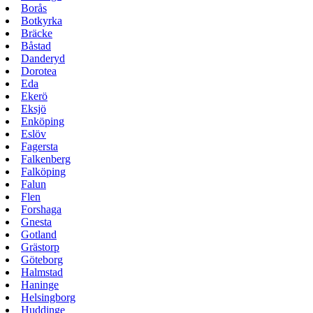
Borås
Botkyrka
Bräcke
Båstad
Danderyd
Dorotea
Eda
Ekerö
Eksjö
Enköping
Eslöv
Fagersta
Falkenberg
Falköping
Falun
Flen
Forshaga
Gnesta
Gotland
Grästorp
Göteborg
Halmstad
Haninge
Helsingborg
Huddinge