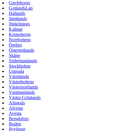
Gävleborgs
GotlandsLän
Hallands
Jämtlands
Jönköpings
Kalmar
Kronobergs
Norrbottens
Örebro
Östergötlands
Skåne
Södermanlands
Stockholms
Uppsala
Värmlands
Västerbottens
Västernorrlands
Västmanlands
Västra Götalands
Alingsås
Alvesta
Avesta
Bengtsfors
Boden
Borlänge