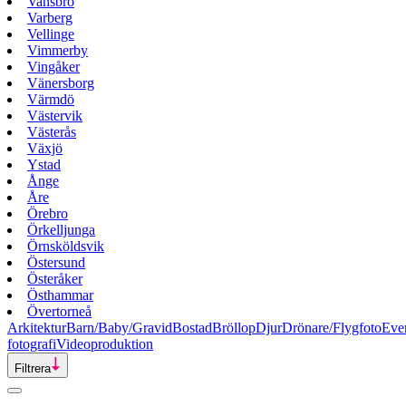
Vansbro
Varberg
Vellinge
Vimmerby
Vingåker
Vänersborg
Värmdö
Västervik
Västerås
Växjö
Ystad
Ånge
Åre
Örebro
Örkelljunga
Örnsköldsvik
Östersund
Österåker
Östhammar
Övertorneå
Arkitektur
Barn/Baby/Gravid
Bostad
Bröllop
Djur
Drönare/Flygfoto
Eve
fotografi
Videoproduktion
Filtrera