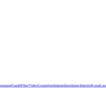
nemang
Familj
Film/Video
Gruppfoto
Industri
Inredning/Interiör
Konst
Lan