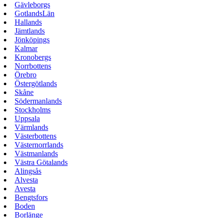
Gävleborgs
GotlandsLän
Hallands
Jämtlands
Jönköpings
Kalmar
Kronobergs
Norrbottens
Örebro
Östergötlands
Skåne
Södermanlands
Stockholms
Uppsala
Värmlands
Västerbottens
Västernorrlands
Västmanlands
Västra Götalands
Alingsås
Alvesta
Avesta
Bengtsfors
Boden
Borlänge