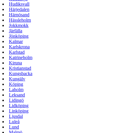
Hudiksvall
Härjedalen
Härnösand
Hässleholm
Jokkmokk
Järfälla
Jönköping
Kalmar
Karlskrona
Karlstad
Katrineholm
Kiruna
Kristianstad
Kungsbacka
Kungälv
Köping
Laholm
Leksand
Lidingö
Lidköping
Linköping
Ljusdal
Luleå
Lund
Malmö