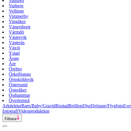
Vansbro
Varberg
Vellinge
Vimmerby
Vingåker
Vänersborg
Värmdö
Västervik
Västerås
Växjö
Ystad
Ånge
Åre
Örebro
Örkelljunga
Örnsköldsvik
Östersund
Österåker
Östhammar
Övertorneå
Arkitektur
Barn/Baby/Gravid
Bostad
Bröllop
Djur
Drönare/Flygfoto
Eve
fotografi
Videoproduktion
Filtrera