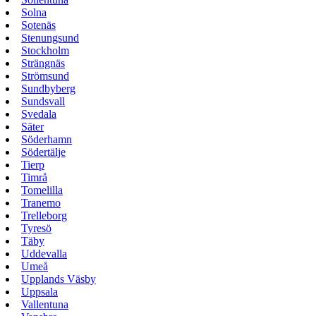
Solna
Sotenäs
Stenungsund
Stockholm
Strängnäs
Strömsund
Sundbyberg
Sundsvall
Svedala
Säter
Söderhamn
Södertälje
Tierp
Timrå
Tomelilla
Tranemo
Trelleborg
Tyresö
Täby
Uddevalla
Umeå
Upplands Väsby
Uppsala
Vallentuna