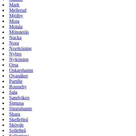
Mark
Mellerud
Mjölby
Mora
Motala
Mönsterås
Nacka
Nora
Norrköping
Nybro
Nyköping
Orsa
Oskarshamn
Ovanåker
Partille
Ronneby
Sala
Sandviken
Sigtuna
Simrishamn
Skara
Skellefteå
Skövde
Sollefteå
Sollentuna