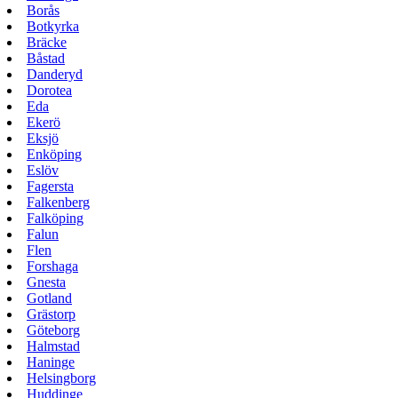
Borås
Botkyrka
Bräcke
Båstad
Danderyd
Dorotea
Eda
Ekerö
Eksjö
Enköping
Eslöv
Fagersta
Falkenberg
Falköping
Falun
Flen
Forshaga
Gnesta
Gotland
Grästorp
Göteborg
Halmstad
Haninge
Helsingborg
Huddinge