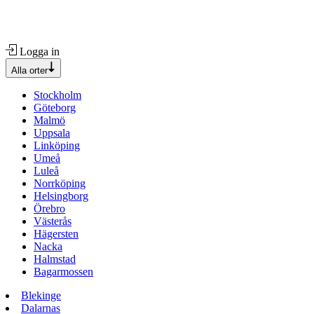
Logga in
Alla orter
Stockholm
Göteborg
Malmö
Uppsala
Linköping
Umeå
Luleå
Norrköping
Helsingborg
Örebro
Västerås
Hägersten
Nacka
Halmstad
Bagarmossen
Blekinge
Dalarnas