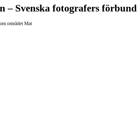
än
– Svenska fotografers förbund
 inom området Mat