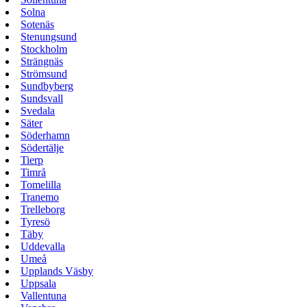
Solna
Sotenäs
Stenungsund
Stockholm
Strängnäs
Strömsund
Sundbyberg
Sundsvall
Svedala
Säter
Söderhamn
Södertälje
Tierp
Timrå
Tomelilla
Tranemo
Trelleborg
Tyresö
Täby
Uddevalla
Umeå
Upplands Väsby
Uppsala
Vallentuna