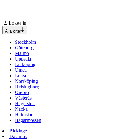
Logga in
Alla orter
Stockholm
Göteborg
Malmö
Uppsala
Linköping
Umeå
Luleå
Norrköping
Helsingborg
Örebro
Västerås
Hägersten
Nacka
Halmstad
Bagarmossen
Blekinge
Dalarnas