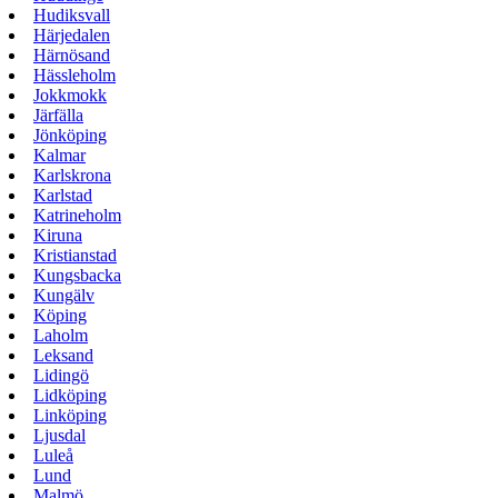
Hudiksvall
Härjedalen
Härnösand
Hässleholm
Jokkmokk
Järfälla
Jönköping
Kalmar
Karlskrona
Karlstad
Katrineholm
Kiruna
Kristianstad
Kungsbacka
Kungälv
Köping
Laholm
Leksand
Lidingö
Lidköping
Linköping
Ljusdal
Luleå
Lund
Malmö