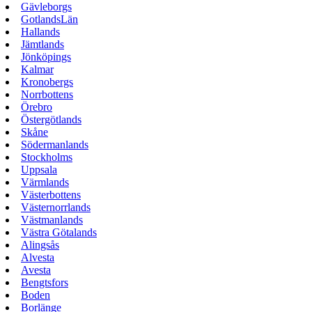
Gävleborgs
GotlandsLän
Hallands
Jämtlands
Jönköpings
Kalmar
Kronobergs
Norrbottens
Örebro
Östergötlands
Skåne
Södermanlands
Stockholms
Uppsala
Värmlands
Västerbottens
Västernorrlands
Västmanlands
Västra Götalands
Alingsås
Alvesta
Avesta
Bengtsfors
Boden
Borlänge