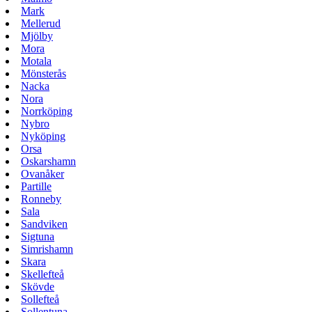
Mark
Mellerud
Mjölby
Mora
Motala
Mönsterås
Nacka
Nora
Norrköping
Nybro
Nyköping
Orsa
Oskarshamn
Ovanåker
Partille
Ronneby
Sala
Sandviken
Sigtuna
Simrishamn
Skara
Skellefteå
Skövde
Sollefteå
Sollentuna