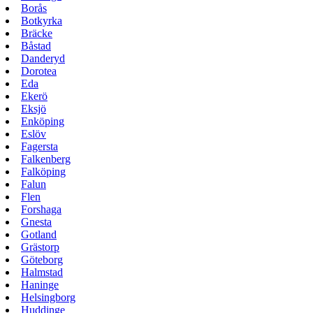
Borås
Botkyrka
Bräcke
Båstad
Danderyd
Dorotea
Eda
Ekerö
Eksjö
Enköping
Eslöv
Fagersta
Falkenberg
Falköping
Falun
Flen
Forshaga
Gnesta
Gotland
Grästorp
Göteborg
Halmstad
Haninge
Helsingborg
Huddinge