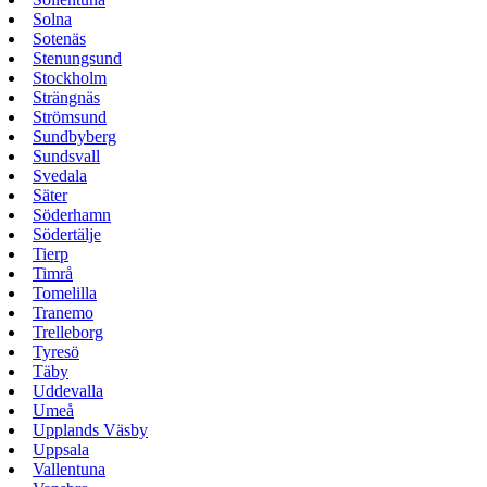
Solna
Sotenäs
Stenungsund
Stockholm
Strängnäs
Strömsund
Sundbyberg
Sundsvall
Svedala
Säter
Söderhamn
Södertälje
Tierp
Timrå
Tomelilla
Tranemo
Trelleborg
Tyresö
Täby
Uddevalla
Umeå
Upplands Väsby
Uppsala
Vallentuna