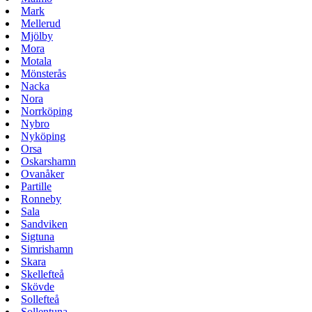
Mark
Mellerud
Mjölby
Mora
Motala
Mönsterås
Nacka
Nora
Norrköping
Nybro
Nyköping
Orsa
Oskarshamn
Ovanåker
Partille
Ronneby
Sala
Sandviken
Sigtuna
Simrishamn
Skara
Skellefteå
Skövde
Sollefteå
Sollentuna