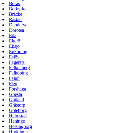
Borås
Botkyrka
Bräcke
Båstad
Danderyd
Dorotea
Eda
Ekerö
Eksjö
Enköping
Eslöv
Fagersta
Falkenberg
Falköping
Falun
Flen
Forshaga
Gnesta
Gotland
Grästorp
Göteborg
Halmstad
Haninge
Helsingborg
Huddinge