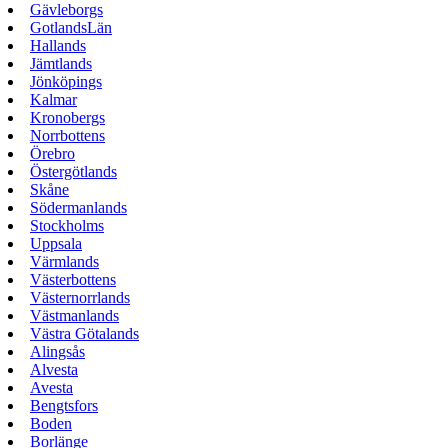
Gävleborgs
GotlandsLän
Hallands
Jämtlands
Jönköpings
Kalmar
Kronobergs
Norrbottens
Örebro
Östergötlands
Skåne
Södermanlands
Stockholms
Uppsala
Värmlands
Västerbottens
Västernorrlands
Västmanlands
Västra Götalands
Alingsås
Alvesta
Avesta
Bengtsfors
Boden
Borlänge