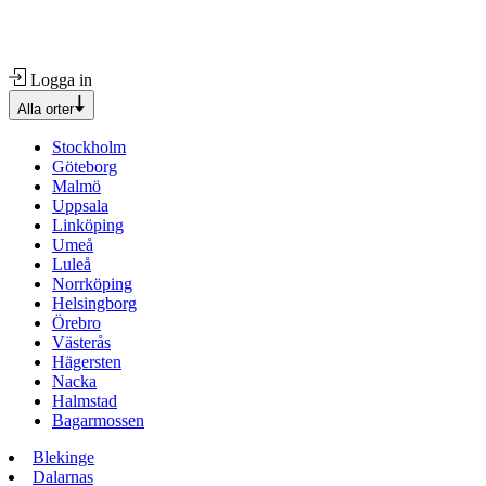
Logga in
Alla orter
Stockholm
Göteborg
Malmö
Uppsala
Linköping
Umeå
Luleå
Norrköping
Helsingborg
Örebro
Västerås
Hägersten
Nacka
Halmstad
Bagarmossen
Blekinge
Dalarnas