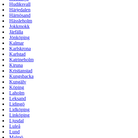
Hudiksvall
Härjedalen
Härnösand
Hässleholm
Jokkmokk
Järfälla
Jönköping
Kalmar
Karlskrona
Karlstad
Katrineholm
Kiruna
Kristianstad
Kungsbacka
Kungälv
Köping
Laholm
Leksand
Lidingö
Lidköping
Linköping
Ljusdal
Luleå
Lund
Malmö