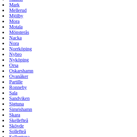
Mark
Mellerud
Mjölby
Mora
Motala
Mönsterås
Nacka
Nora
Norrköping
Nybro
Nyköping
Orsa
Oskarshamn
Ovanåker
Partille
Ronneby
Sala
Sandviken
Sigtuna
Simrishamn
Skara
Skellefteå
Skövde
Sollefteå
Sollentuna