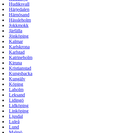
Hudiksvall
Härjedalen
Härnösand
Hässleholm
Jokkmokk
Järfälla
Jönköping
Kalmar
Karlskrona
Karlstad
Katrineholm
Kiruna
Kristianstad
Kungsbacka
Kungälv
Köping
Laholm
Leksand
Lidingö
Lidköping
Linköping
Ljusdal
Luleå
Lund
Malmö