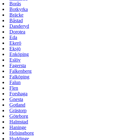
Borås
Botkyrka
Bräcke
Båstad
Danderyd
Dorotea
Eda
Ekerö
Eksjö
Enköping
Eslöv
Fagersta
Falkenberg
Falköping
Falun
Flen
Forshaga
Gnesta
Gotland
Grästorp
Göteborg
Halmstad
Haninge
Helsingborg
Huddinge