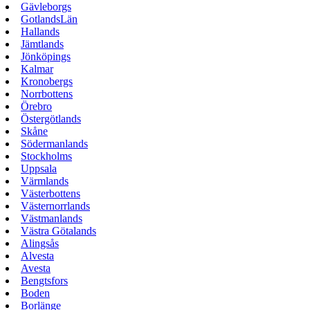
Gävleborgs
GotlandsLän
Hallands
Jämtlands
Jönköpings
Kalmar
Kronobergs
Norrbottens
Örebro
Östergötlands
Skåne
Södermanlands
Stockholms
Uppsala
Värmlands
Västerbottens
Västernorrlands
Västmanlands
Västra Götalands
Alingsås
Alvesta
Avesta
Bengtsfors
Boden
Borlänge