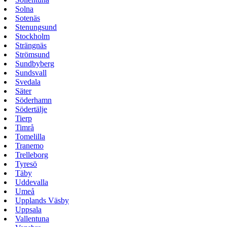
Solna
Sotenäs
Stenungsund
Stockholm
Strängnäs
Strömsund
Sundbyberg
Sundsvall
Svedala
Säter
Söderhamn
Södertälje
Tierp
Timrå
Tomelilla
Tranemo
Trelleborg
Tyresö
Täby
Uddevalla
Umeå
Upplands Väsby
Uppsala
Vallentuna