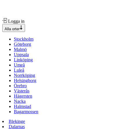
Logga in
Alla orter
Stockholm
Göteborg
Malmö
Uppsala
Linköping
Umeå
Luleå
Norrköping
Helsingborg
Örebro
Västerås
Hägersten
Nacka
Halmstad
Bagarmossen
Blekinge
Dalarnas