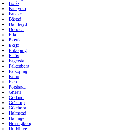
Borås
Botkyrka
Bräcke
Båstad
Danderyd
Dorotea
Eda
Ekerö
Eksjö
Enköping
Eslöv
Fagersta
Falkenberg
Falköping
Falun
Flen
Forshaga
Gnesta
Gotland
Grästorp
Göteborg
Halmstad
Haninge
Helsingborg
Huddinge