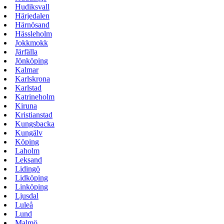
Hudiksvall
Härjedalen
Härnösand
Hässleholm
Jokkmokk
Järfälla
Jönköping
Kalmar
Karlskrona
Karlstad
Katrineholm
Kiruna
Kristianstad
Kungsbacka
Kungälv
Köping
Laholm
Leksand
Lidingö
Lidköping
Linköping
Ljusdal
Luleå
Lund
Malmö