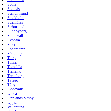
Solna
Sotenäs
Stenungsund
Stockholm
Strängnäs
Strömsund
Sundbyberg
Sundsvall
Svedala
Säter
Söderhamn
Södertälje
Tierp
Timrå
Tomelilla
Tranemo
Trelleborg
Tyresö
Täby
Uddevalla
Umeå
Upplands Väsby
Uppsala
Vallentuna