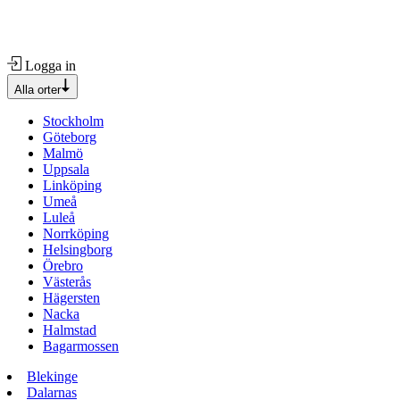
Logga in
Alla orter
Stockholm
Göteborg
Malmö
Uppsala
Linköping
Umeå
Luleå
Norrköping
Helsingborg
Örebro
Västerås
Hägersten
Nacka
Halmstad
Bagarmossen
Blekinge
Dalarnas