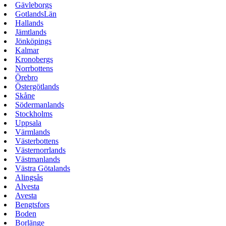
Gävleborgs
GotlandsLän
Hallands
Jämtlands
Jönköpings
Kalmar
Kronobergs
Norrbottens
Örebro
Östergötlands
Skåne
Södermanlands
Stockholms
Uppsala
Värmlands
Västerbottens
Västernorrlands
Västmanlands
Västra Götalands
Alingsås
Alvesta
Avesta
Bengtsfors
Boden
Borlänge