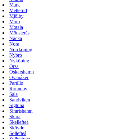
Mark
Mellerud
Mjölby
Mora
Motala
Mönsterås
Nacka
Nora
Norrköping
Nybro
Nyköping
Orsa
Oskarshamn
Ovanåker
Partille
Ronneby
Sala
Sandviken
Sigtuna
Simrishamn
Skara
Skellefteå
Skövde
Sollefteå
Sollentuna