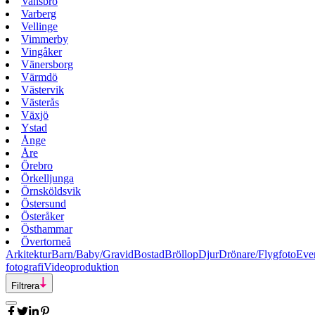
Vansbro
Varberg
Vellinge
Vimmerby
Vingåker
Vänersborg
Värmdö
Västervik
Västerås
Växjö
Ystad
Ånge
Åre
Örebro
Örkelljunga
Örnsköldsvik
Östersund
Österåker
Östhammar
Övertorneå
Arkitektur
Barn/Baby/Gravid
Bostad
Bröllop
Djur
Drönare/Flygfoto
Eve
fotografi
Videoproduktion
Filtrera