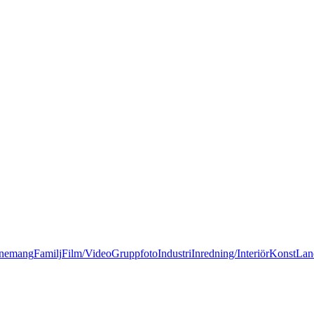
nemang
Familj
Film/Video
Gruppfoto
Industri
Inredning/Interiör
Konst
Lan