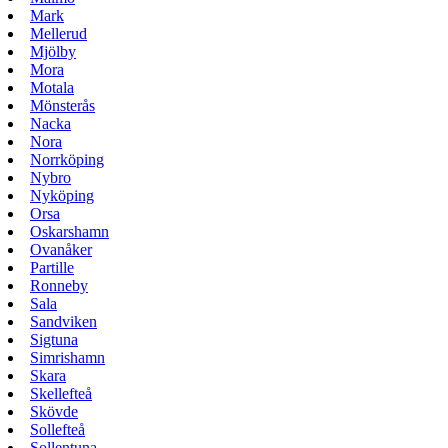
Mark
Mellerud
Mjölby
Mora
Motala
Mönsterås
Nacka
Nora
Norrköping
Nybro
Nyköping
Orsa
Oskarshamn
Ovanåker
Partille
Ronneby
Sala
Sandviken
Sigtuna
Simrishamn
Skara
Skellefteå
Skövde
Sollefteå
Sollentuna