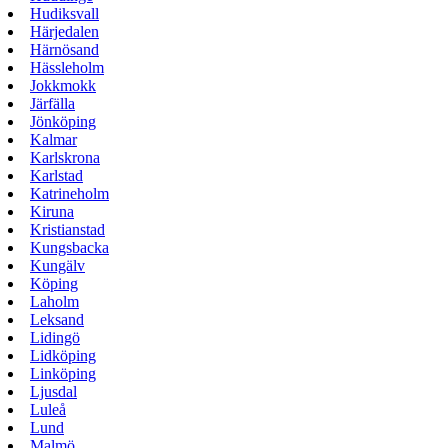
Hudiksvall
Härjedalen
Härnösand
Hässleholm
Jokkmokk
Järfälla
Jönköping
Kalmar
Karlskrona
Karlstad
Katrineholm
Kiruna
Kristianstad
Kungsbacka
Kungälv
Köping
Laholm
Leksand
Lidingö
Lidköping
Linköping
Ljusdal
Luleå
Lund
Malmö