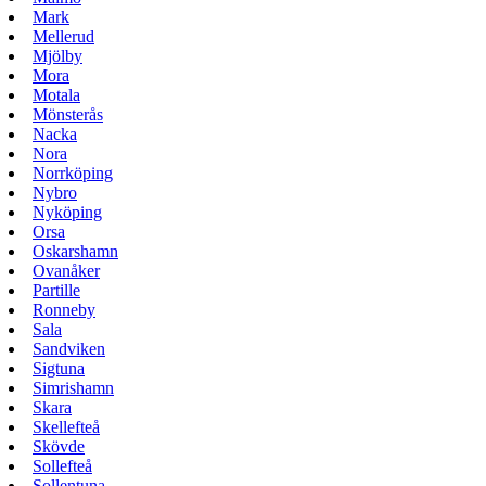
Mark
Mellerud
Mjölby
Mora
Motala
Mönsterås
Nacka
Nora
Norrköping
Nybro
Nyköping
Orsa
Oskarshamn
Ovanåker
Partille
Ronneby
Sala
Sandviken
Sigtuna
Simrishamn
Skara
Skellefteå
Skövde
Sollefteå
Sollentuna