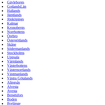
Gävleborgs
GotlandsLän
Hallands
Jämtlands
Jönköpings
Kalmar
Kronobergs
Norrbottens
Örebro
Östergötlands
Skåne
Södermanlands
Stockholms
Uppsala
Värmlands
Västerbottens
Västernorrlands
Västmanlands
Västra Götalands
Alingsås
Alvesta
Avesta
Bengtsfors
Boden
Borlänge