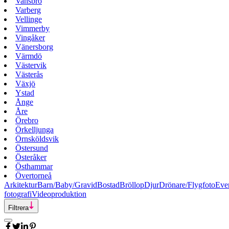
Vansbro
Varberg
Vellinge
Vimmerby
Vingåker
Vänersborg
Värmdö
Västervik
Västerås
Växjö
Ystad
Ånge
Åre
Örebro
Örkelljunga
Örnsköldsvik
Östersund
Österåker
Östhammar
Övertorneå
Arkitektur
Barn/Baby/Gravid
Bostad
Bröllop
Djur
Drönare/Flygfoto
Eve
fotografi
Videoproduktion
Filtrera