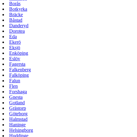
Borås
Botkyrka
Bräcke
Båstad
Danderyd
Dorotea
Eda
Ekerö
Eksjö
Enköping
Eslöv
Fagersta
Falkenberg
Falköping
Falun
Flen
Forshaga
Gnesta
Gotland
Grästorp
Göteborg
Halmstad
Haninge
Helsingborg
Huddinge