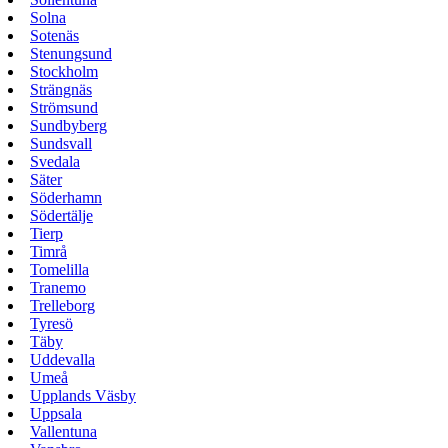
Solna
Sotenäs
Stenungsund
Stockholm
Strängnäs
Strömsund
Sundbyberg
Sundsvall
Svedala
Säter
Söderhamn
Södertälje
Tierp
Timrå
Tomelilla
Tranemo
Trelleborg
Tyresö
Täby
Uddevalla
Umeå
Upplands Väsby
Uppsala
Vallentuna