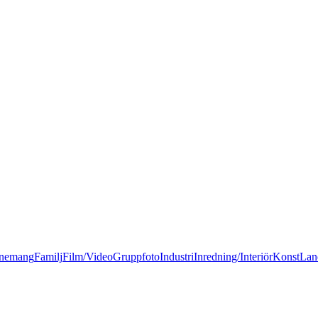
nemang
Familj
Film/Video
Gruppfoto
Industri
Inredning/Interiör
Konst
Lan