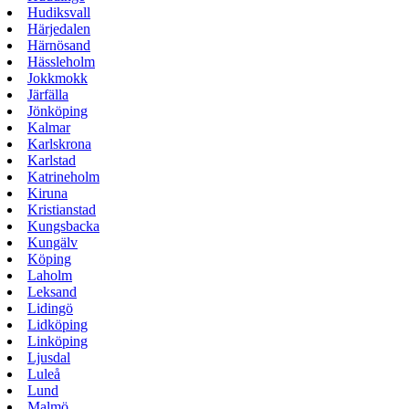
Hudiksvall
Härjedalen
Härnösand
Hässleholm
Jokkmokk
Järfälla
Jönköping
Kalmar
Karlskrona
Karlstad
Katrineholm
Kiruna
Kristianstad
Kungsbacka
Kungälv
Köping
Laholm
Leksand
Lidingö
Lidköping
Linköping
Ljusdal
Luleå
Lund
Malmö