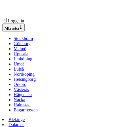
Logga in
Alla orter
Stockholm
Göteborg
Malmö
Uppsala
Linköping
Umeå
Luleå
Norrköping
Helsingborg
Örebro
Västerås
Hägersten
Nacka
Halmstad
Bagarmossen
Blekinge
Dalarnas