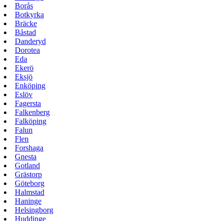
Borås
Botkyrka
Bräcke
Båstad
Danderyd
Dorotea
Eda
Ekerö
Eksjö
Enköping
Eslöv
Fagersta
Falkenberg
Falköping
Falun
Flen
Forshaga
Gnesta
Gotland
Grästorp
Göteborg
Halmstad
Haninge
Helsingborg
Huddinge