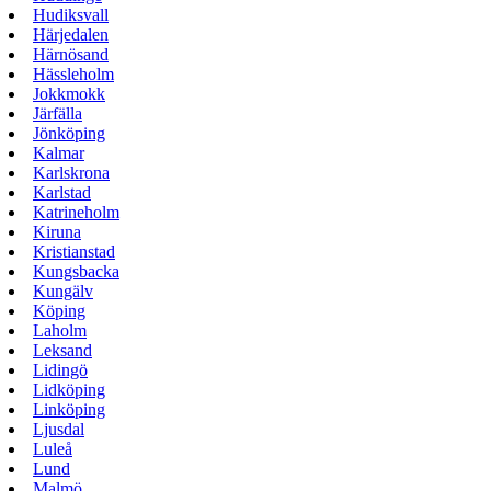
Hudiksvall
Härjedalen
Härnösand
Hässleholm
Jokkmokk
Järfälla
Jönköping
Kalmar
Karlskrona
Karlstad
Katrineholm
Kiruna
Kristianstad
Kungsbacka
Kungälv
Köping
Laholm
Leksand
Lidingö
Lidköping
Linköping
Ljusdal
Luleå
Lund
Malmö