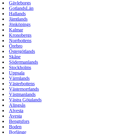
Gävleborgs
GotlandsLän
Hallands
Jämtlands
Jönköpings
Kalmar
Kronobergs
Norrbottens
Örebro
Östergötlands
Skåne
Södermanlands
Stockholms
Uppsala
Värmlands
Västerbottens
Västernorrlands
Västmanlands
Västra Götalands
Alingsås
Alvesta
Avesta
Bengtsfors
Boden
Borlänge