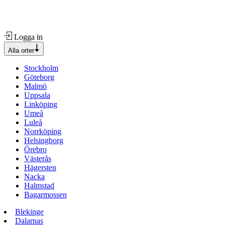
Logga in
Alla orter
Stockholm
Göteborg
Malmö
Uppsala
Linköping
Umeå
Luleå
Norrköping
Helsingborg
Örebro
Västerås
Hägersten
Nacka
Halmstad
Bagarmossen
Blekinge
Dalarnas