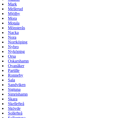
Mark
Mellerud
Mjölby
Mora
Motala
Mönsterås
Nacka
Nora
Norrköping
Nybro
Nyköping
Orsa
Oskarshamn
Ovanåker
Partille
Ronneby
Sala
Sandviken
Sigtuna
Simrishamn
Skara
Skellefteå
Skövde
Sollefteå
Sollentuna