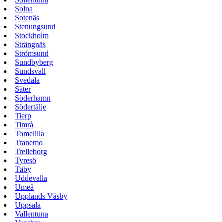
Solna
Sotenäs
Stenungsund
Stockholm
Strängnäs
Strömsund
Sundbyberg
Sundsvall
Svedala
Säter
Söderhamn
Södertälje
Tierp
Timrå
Tomelilla
Tranemo
Trelleborg
Tyresö
Täby
Uddevalla
Umeå
Upplands Väsby
Uppsala
Vallentuna