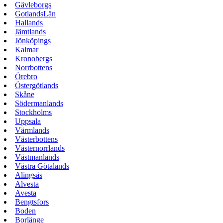
Gävleborgs
GotlandsLän
Hallands
Jämtlands
Jönköpings
Kalmar
Kronobergs
Norrbottens
Örebro
Östergötlands
Skåne
Södermanlands
Stockholms
Uppsala
Värmlands
Västerbottens
Västernorrlands
Västmanlands
Västra Götalands
Alingsås
Alvesta
Avesta
Bengtsfors
Boden
Borlänge