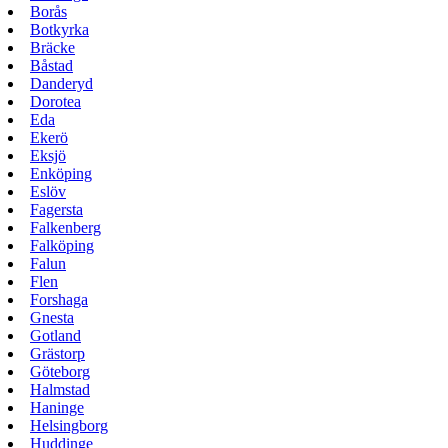
Borås
Botkyrka
Bräcke
Båstad
Danderyd
Dorotea
Eda
Ekerö
Eksjö
Enköping
Eslöv
Fagersta
Falkenberg
Falköping
Falun
Flen
Forshaga
Gnesta
Gotland
Grästorp
Göteborg
Halmstad
Haninge
Helsingborg
Huddinge