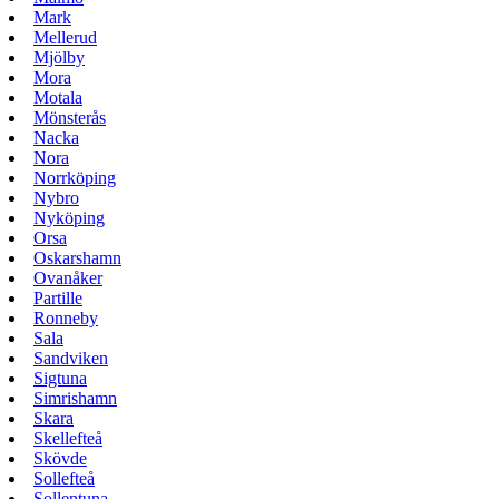
Mark
Mellerud
Mjölby
Mora
Motala
Mönsterås
Nacka
Nora
Norrköping
Nybro
Nyköping
Orsa
Oskarshamn
Ovanåker
Partille
Ronneby
Sala
Sandviken
Sigtuna
Simrishamn
Skara
Skellefteå
Skövde
Sollefteå
Sollentuna