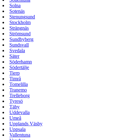
Solna
Sotenäs
Stenungsund
Stockholm
Strängnäs
Strömsund
Sundbyberg
Sundsvall
Svedala
Säter
Söderhamn
Södertälje
Tierp
Timrå
Tomelilla
Tranemo
Trelleborg
Tyresö
Täby
Uddevalla
Umeå
Upplands Väsby
Uppsala
Vallentuna