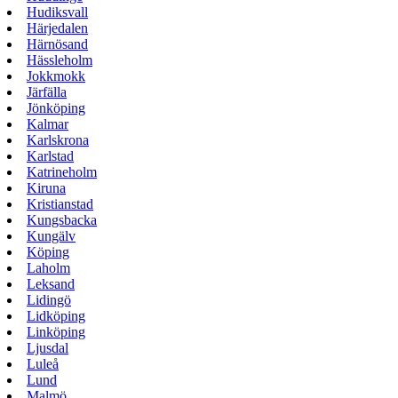
Hudiksvall
Härjedalen
Härnösand
Hässleholm
Jokkmokk
Järfälla
Jönköping
Kalmar
Karlskrona
Karlstad
Katrineholm
Kiruna
Kristianstad
Kungsbacka
Kungälv
Köping
Laholm
Leksand
Lidingö
Lidköping
Linköping
Ljusdal
Luleå
Lund
Malmö