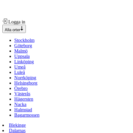
Logga in
Alla orter
Stockholm
Göteborg
Malmö
Uppsala
Linköping
Umeå
Luleå
Norrköping
Helsingborg
Örebro
Västerås
Hägersten
Nacka
Halmstad
Bagarmossen
Blekinge
Dalarnas