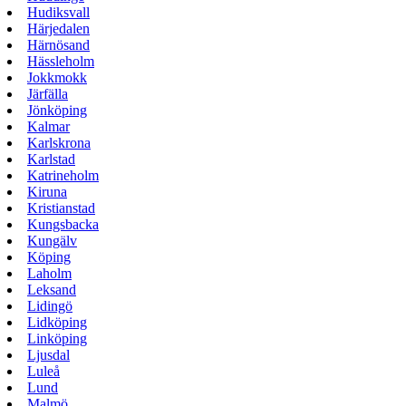
Hudiksvall
Härjedalen
Härnösand
Hässleholm
Jokkmokk
Järfälla
Jönköping
Kalmar
Karlskrona
Karlstad
Katrineholm
Kiruna
Kristianstad
Kungsbacka
Kungälv
Köping
Laholm
Leksand
Lidingö
Lidköping
Linköping
Ljusdal
Luleå
Lund
Malmö