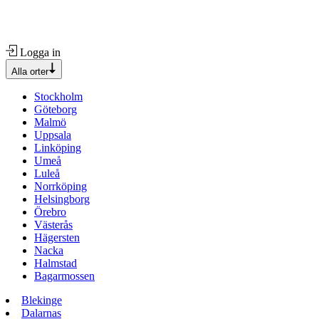
Logga in
Alla orter
Stockholm
Göteborg
Malmö
Uppsala
Linköping
Umeå
Luleå
Norrköping
Helsingborg
Örebro
Västerås
Hägersten
Nacka
Halmstad
Bagarmossen
Blekinge
Dalarnas