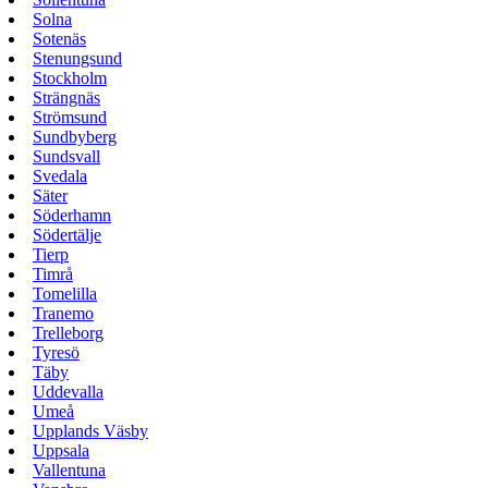
Solna
Sotenäs
Stenungsund
Stockholm
Strängnäs
Strömsund
Sundbyberg
Sundsvall
Svedala
Säter
Söderhamn
Södertälje
Tierp
Timrå
Tomelilla
Tranemo
Trelleborg
Tyresö
Täby
Uddevalla
Umeå
Upplands Väsby
Uppsala
Vallentuna