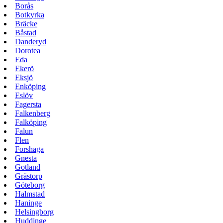
Borås
Botkyrka
Bräcke
Båstad
Danderyd
Dorotea
Eda
Ekerö
Eksjö
Enköping
Eslöv
Fagersta
Falkenberg
Falköping
Falun
Flen
Forshaga
Gnesta
Gotland
Grästorp
Göteborg
Halmstad
Haninge
Helsingborg
Huddinge