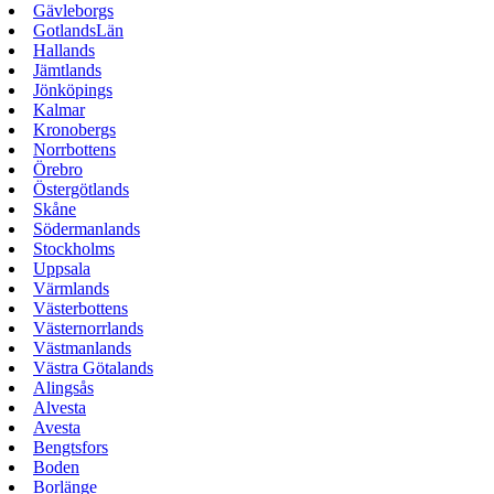
Gävleborgs
GotlandsLän
Hallands
Jämtlands
Jönköpings
Kalmar
Kronobergs
Norrbottens
Örebro
Östergötlands
Skåne
Södermanlands
Stockholms
Uppsala
Värmlands
Västerbottens
Västernorrlands
Västmanlands
Västra Götalands
Alingsås
Alvesta
Avesta
Bengtsfors
Boden
Borlänge