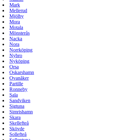
Mark
Mellerud
Mjölby
Mora
Motala
Mönsterås
Nacka
Nora
Norrköping
Nybro
Nyköping
Orsa
Oskarshamn
Ovanåker
Partille
Ronneby
Sala
Sandviken
Sigtuna
Simrishamn
Skara
Skellefteå
Skövde
Sollefteå
Sollentuna