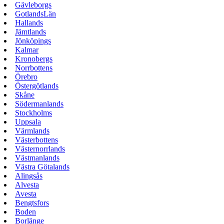
Gävleborgs
GotlandsLän
Hallands
Jämtlands
Jönköpings
Kalmar
Kronobergs
Norrbottens
Örebro
Östergötlands
Skåne
Södermanlands
Stockholms
Uppsala
Värmlands
Västerbottens
Västernorrlands
Västmanlands
Västra Götalands
Alingsås
Alvesta
Avesta
Bengtsfors
Boden
Borlänge