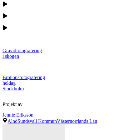
Gravidfotografering
i skogen
Bröllopsfotografering
heldag
Stockholm
Projekt av
Jennie Eriksson
Alnö
Sundsvall Kommun
Västernorrlands Län