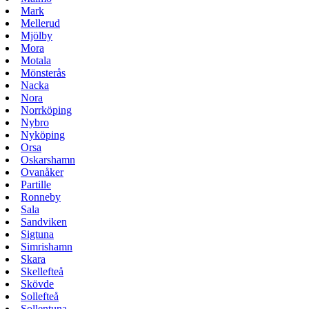
Mark
Mellerud
Mjölby
Mora
Motala
Mönsterås
Nacka
Nora
Norrköping
Nybro
Nyköping
Orsa
Oskarshamn
Ovanåker
Partille
Ronneby
Sala
Sandviken
Sigtuna
Simrishamn
Skara
Skellefteå
Skövde
Sollefteå
Sollentuna