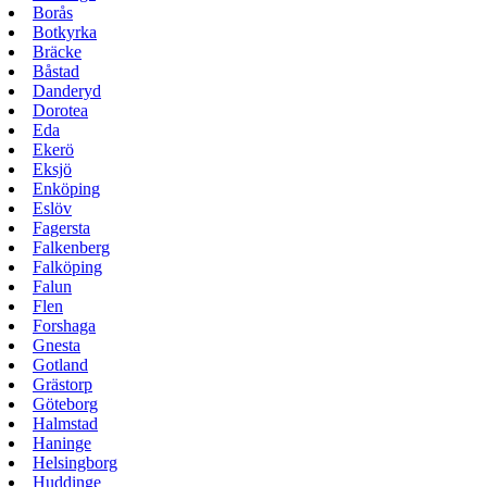
Borås
Botkyrka
Bräcke
Båstad
Danderyd
Dorotea
Eda
Ekerö
Eksjö
Enköping
Eslöv
Fagersta
Falkenberg
Falköping
Falun
Flen
Forshaga
Gnesta
Gotland
Grästorp
Göteborg
Halmstad
Haninge
Helsingborg
Huddinge