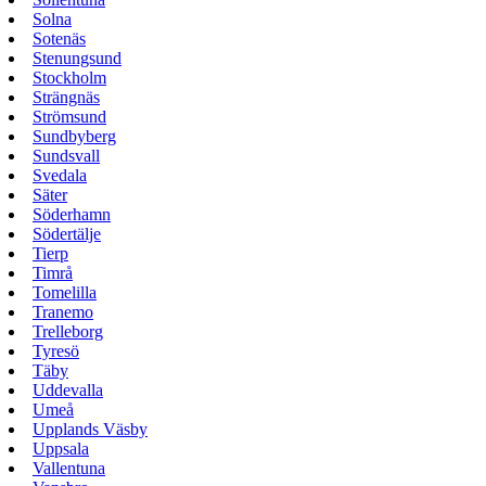
Solna
Sotenäs
Stenungsund
Stockholm
Strängnäs
Strömsund
Sundbyberg
Sundsvall
Svedala
Säter
Söderhamn
Södertälje
Tierp
Timrå
Tomelilla
Tranemo
Trelleborg
Tyresö
Täby
Uddevalla
Umeå
Upplands Väsby
Uppsala
Vallentuna