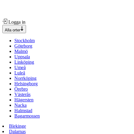
Logga in
Alla orter
Stockholm
Göteborg
Malmö
Uppsala
Linköping
Umeå
Luleå
Norrköping
Helsingborg
Örebro
Västerås
Hägersten
Nacka
Halmstad
Bagarmossen
Blekinge
Dalarnas