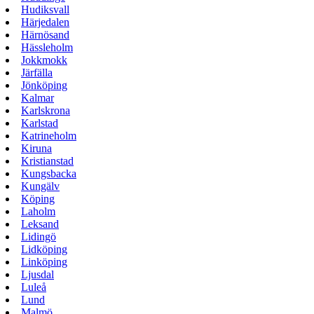
Hudiksvall
Härjedalen
Härnösand
Hässleholm
Jokkmokk
Järfälla
Jönköping
Kalmar
Karlskrona
Karlstad
Katrineholm
Kiruna
Kristianstad
Kungsbacka
Kungälv
Köping
Laholm
Leksand
Lidingö
Lidköping
Linköping
Ljusdal
Luleå
Lund
Malmö