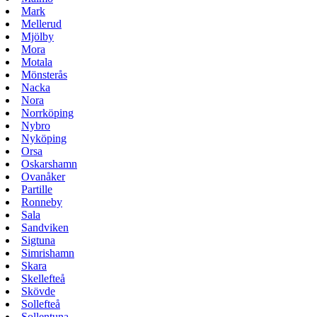
Mark
Mellerud
Mjölby
Mora
Motala
Mönsterås
Nacka
Nora
Norrköping
Nybro
Nyköping
Orsa
Oskarshamn
Ovanåker
Partille
Ronneby
Sala
Sandviken
Sigtuna
Simrishamn
Skara
Skellefteå
Skövde
Sollefteå
Sollentuna