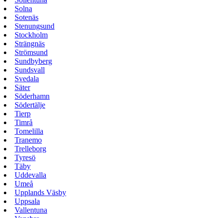
Solna
Sotenäs
Stenungsund
Stockholm
Strängnäs
Strömsund
Sundbyberg
Sundsvall
Svedala
Säter
Söderhamn
Södertälje
Tierp
Timrå
Tomelilla
Tranemo
Trelleborg
Tyresö
Täby
Uddevalla
Umeå
Upplands Väsby
Uppsala
Vallentuna