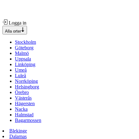
Logga in
Alla orter
Stockholm
Göteborg
Malmö
Uppsala
Linköping
Umeå
Luleå
Norrköping
Helsingborg
Örebro
Västerås
Hägersten
Nacka
Halmstad
Bagarmossen
Blekinge
Dalarnas