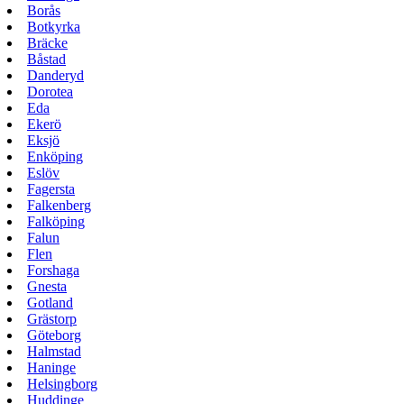
Borås
Botkyrka
Bräcke
Båstad
Danderyd
Dorotea
Eda
Ekerö
Eksjö
Enköping
Eslöv
Fagersta
Falkenberg
Falköping
Falun
Flen
Forshaga
Gnesta
Gotland
Grästorp
Göteborg
Halmstad
Haninge
Helsingborg
Huddinge