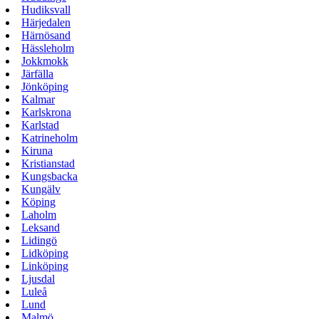
Hudiksvall
Härjedalen
Härnösand
Hässleholm
Jokkmokk
Järfälla
Jönköping
Kalmar
Karlskrona
Karlstad
Katrineholm
Kiruna
Kristianstad
Kungsbacka
Kungälv
Köping
Laholm
Leksand
Lidingö
Lidköping
Linköping
Ljusdal
Luleå
Lund
Malmö