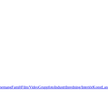
nemang
Familj
Film/Video
Gruppfoto
Industri
Inredning/Interiör
Konst
Lan