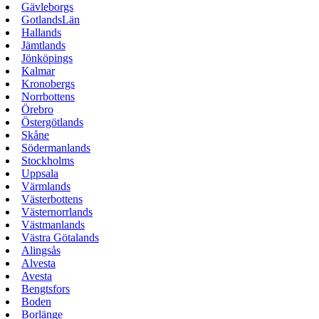
Gävleborgs
GotlandsLän
Hallands
Jämtlands
Jönköpings
Kalmar
Kronobergs
Norrbottens
Örebro
Östergötlands
Skåne
Södermanlands
Stockholms
Uppsala
Värmlands
Västerbottens
Västernorrlands
Västmanlands
Västra Götalands
Alingsås
Alvesta
Avesta
Bengtsfors
Boden
Borlänge