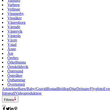
Vansbro
Varberg
Vellinge
Vimmerby
Vingåker
Vänersborg
Värmdö
Västervik
Västerås
Växjö
Ystad
Ånge
Åre
Örebro
Örkelljunga
Örnsköldsvik
Östersund
Österåker
Östhammar
Övertorneå
Arkitektur
Barn/Baby/Gravid
Bostad
Bröllop
Djur
Drönare/Flygfoto
Eve
fotografi
Videoproduktion
Filtrera