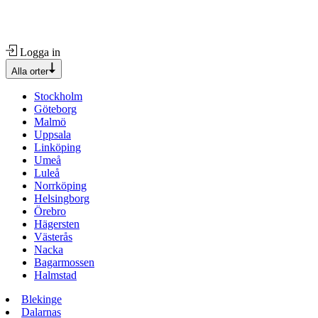
Logga in
Alla orter
Stockholm
Göteborg
Malmö
Uppsala
Linköping
Umeå
Luleå
Norrköping
Helsingborg
Örebro
Hägersten
Västerås
Nacka
Bagarmossen
Halmstad
Blekinge
Dalarnas