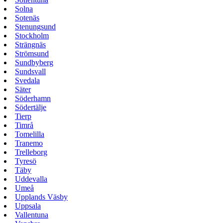
Solna
Sotenäs
Stenungsund
Stockholm
Strängnäs
Strömsund
Sundbyberg
Sundsvall
Svedala
Säter
Söderhamn
Södertälje
Tierp
Timrå
Tomelilla
Tranemo
Trelleborg
Tyresö
Täby
Uddevalla
Umeå
Upplands Väsby
Uppsala
Vallentuna