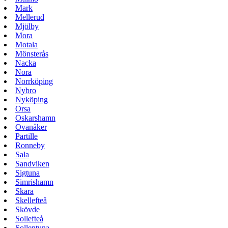
Mark
Mellerud
Mjölby
Mora
Motala
Mönsterås
Nacka
Nora
Norrköping
Nybro
Nyköping
Orsa
Oskarshamn
Ovanåker
Partille
Ronneby
Sala
Sandviken
Sigtuna
Simrishamn
Skara
Skellefteå
Skövde
Sollefteå
Sollentuna