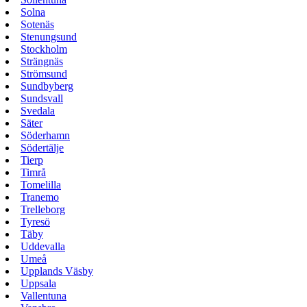
Solna
Sotenäs
Stenungsund
Stockholm
Strängnäs
Strömsund
Sundbyberg
Sundsvall
Svedala
Säter
Söderhamn
Södertälje
Tierp
Timrå
Tomelilla
Tranemo
Trelleborg
Tyresö
Täby
Uddevalla
Umeå
Upplands Väsby
Uppsala
Vallentuna