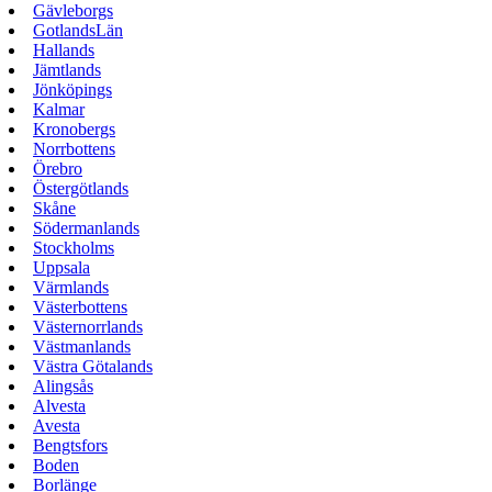
Gävleborgs
GotlandsLän
Hallands
Jämtlands
Jönköpings
Kalmar
Kronobergs
Norrbottens
Örebro
Östergötlands
Skåne
Södermanlands
Stockholms
Uppsala
Värmlands
Västerbottens
Västernorrlands
Västmanlands
Västra Götalands
Alingsås
Alvesta
Avesta
Bengtsfors
Boden
Borlänge