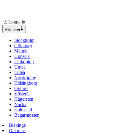
Logga in
Alla orter
Stockholm
Göteborg
Malmö
Uppsala
Linköping
Umeå
Luleå
Norrköping
Helsingborg
Örebro
Västerås
Hägersten
Nacka
Halmstad
Bagarmossen
Blekinge
Dalarnas