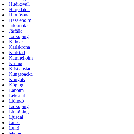
Hudiksvall
Härjedalen
Härnösand
Hässleholm
Jokkmokk
Järfälla
Jönköping
Kalmar
Karlskrona
Karlstad
Katrineholm
Kiruna
Kristianstad
Kungsbacka
Kungälv
Köping
Laholm
Leksand
Lidingö
Lidköping
Linköping
Ljusdal
Luleå
Lund
Malmö