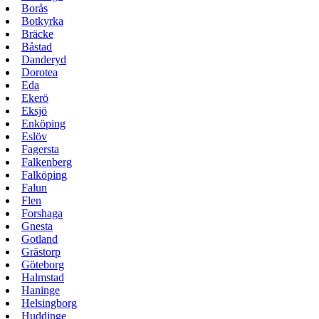
Borås
Botkyrka
Bräcke
Båstad
Danderyd
Dorotea
Eda
Ekerö
Eksjö
Enköping
Eslöv
Fagersta
Falkenberg
Falköping
Falun
Flen
Forshaga
Gnesta
Gotland
Grästorp
Göteborg
Halmstad
Haninge
Helsingborg
Huddinge