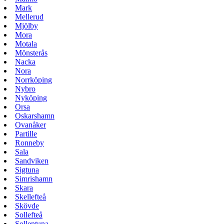
Mark
Mellerud
Mjölby
Mora
Motala
Mönsterås
Nacka
Nora
Norrköping
Nybro
Nyköping
Orsa
Oskarshamn
Ovanåker
Partille
Ronneby
Sala
Sandviken
Sigtuna
Simrishamn
Skara
Skellefteå
Skövde
Sollefteå
Sollentuna