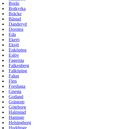
Borås
Botkyrka
Bräcke
Båstad
Danderyd
Dorotea
Eda
Ekerö
Eksjö
Enköping
Eslöv
Fagersta
Falkenberg
Falköping
Falun
Flen
Forshaga
Gnesta
Gotland
Grästorp
Göteborg
Halmstad
Haninge
Helsingborg
Huddinge