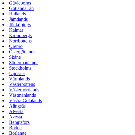
Gävleborgs
GotlandsLän
Hallands
Jämtlands
Jönköpings
Kalmar
Kronobergs
Norrbottens
Örebro
Östergötlands
Skåne
Södermanlands
Stockholms
Uppsala
Värmlands
Västerbottens
Västernorrlands
Västmanlands
Västra Götalands
Alingsås
Alvesta
Avesta
Bengtsfors
Boden
Borlänge