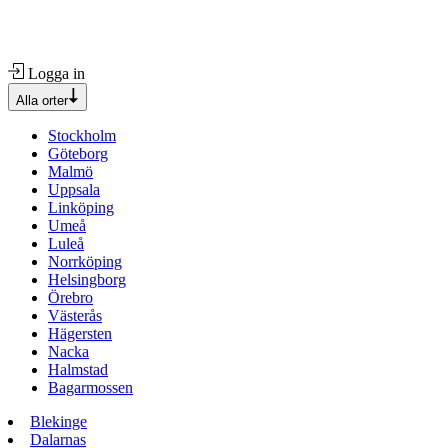
Logga in
Alla orter
Stockholm
Göteborg
Malmö
Uppsala
Linköping
Umeå
Luleå
Norrköping
Helsingborg
Örebro
Västerås
Hägersten
Nacka
Halmstad
Bagarmossen
Blekinge
Dalarnas