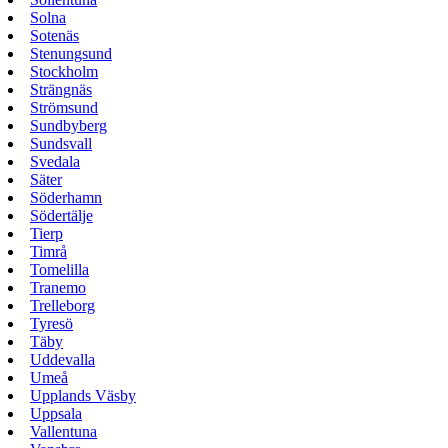
Solna
Sotenäs
Stenungsund
Stockholm
Strängnäs
Strömsund
Sundbyberg
Sundsvall
Svedala
Säter
Söderhamn
Södertälje
Tierp
Timrå
Tomelilla
Tranemo
Trelleborg
Tyresö
Täby
Uddevalla
Umeå
Upplands Väsby
Uppsala
Vallentuna