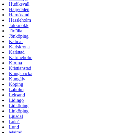
Hudiksvall
Härjedalen
Härnösand
Hässleholm
Jokkmokk
Järfälla
Jönköping
Kalmar
Karlskrona
Karlstad
Katrineholm
Kiruna
Kristianstad
Kungsbacka
Kungälv
Köping
Laholm
Leksand
Lidingö
Lidköping
Linköping
Ljusdal
Luleå
Lund
Malmö