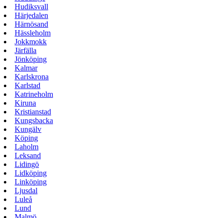
Hudiksvall
Härjedalen
Härnösand
Hässleholm
Jokkmokk
Järfälla
Jönköping
Kalmar
Karlskrona
Karlstad
Katrineholm
Kiruna
Kristianstad
Kungsbacka
Kungälv
Köping
Laholm
Leksand
Lidingö
Lidköping
Linköping
Ljusdal
Luleå
Lund
Malmö