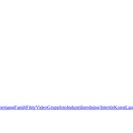
nemang
Familj
Film/Video
Gruppfoto
Industri
Inredning/Interiör
Konst
Lan