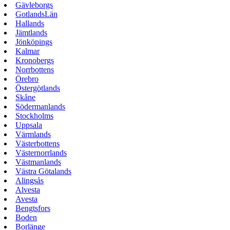
Gävleborgs
GotlandsLän
Hallands
Jämtlands
Jönköpings
Kalmar
Kronobergs
Norrbottens
Örebro
Östergötlands
Skåne
Södermanlands
Stockholms
Uppsala
Värmlands
Västerbottens
Västernorrlands
Västmanlands
Västra Götalands
Alingsås
Alvesta
Avesta
Bengtsfors
Boden
Borlänge