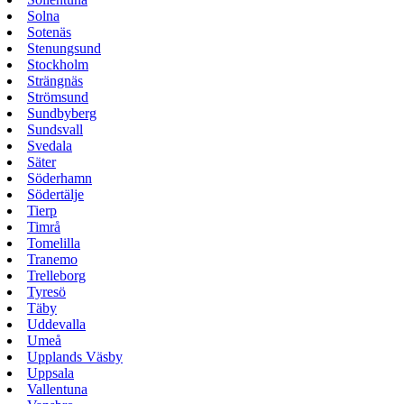
Solna
Sotenäs
Stenungsund
Stockholm
Strängnäs
Strömsund
Sundbyberg
Sundsvall
Svedala
Säter
Söderhamn
Södertälje
Tierp
Timrå
Tomelilla
Tranemo
Trelleborg
Tyresö
Täby
Uddevalla
Umeå
Upplands Väsby
Uppsala
Vallentuna