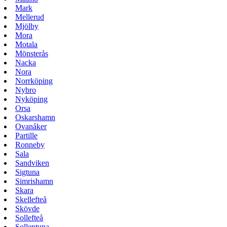
Mark
Mellerud
Mjölby
Mora
Motala
Mönsterås
Nacka
Nora
Norrköping
Nybro
Nyköping
Orsa
Oskarshamn
Ovanåker
Partille
Ronneby
Sala
Sandviken
Sigtuna
Simrishamn
Skara
Skellefteå
Skövde
Sollefteå
Sollentuna