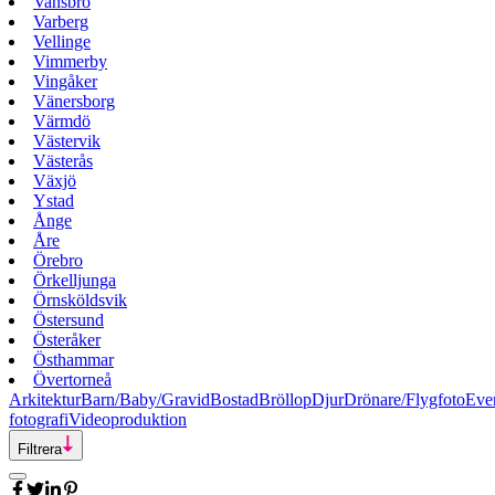
Vansbro
Varberg
Vellinge
Vimmerby
Vingåker
Vänersborg
Värmdö
Västervik
Västerås
Växjö
Ystad
Ånge
Åre
Örebro
Örkelljunga
Örnsköldsvik
Östersund
Österåker
Östhammar
Övertorneå
Arkitektur
Barn/Baby/Gravid
Bostad
Bröllop
Djur
Drönare/Flygfoto
Eve
fotografi
Videoproduktion
Filtrera