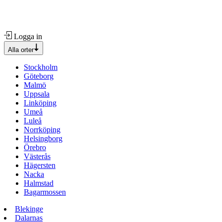
Logga in
Alla orter
Stockholm
Göteborg
Malmö
Uppsala
Linköping
Umeå
Luleå
Norrköping
Helsingborg
Örebro
Västerås
Hägersten
Nacka
Halmstad
Bagarmossen
Blekinge
Dalarnas