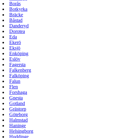
Borås
Botkyrka
Bräcke
Båstad
Danderyd
Dorotea
Eda
Ekerö
Eksjö
Enköping
Eslöv
Fagersta
Falkenberg
Falköping
Falun
Flen
Forshaga
Gnesta
Gotland
Grästorp
Göteborg
Halmstad
Haninge
Helsingborg
Huddinge